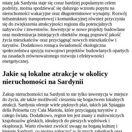
miarę jak Sardynia staje się coraz bardziej popularnym celem
podróży, można spodziewać się dalszego wzrostu popytu na
nieruchomości wakacyjne oraz długoterminowe wynajmy. Rozwój
infrastruktury transportowej i komunikacyjnej również przyczynia
się do zwiększenia atrakcyjności regionu dla potencjalnych
nabywców i inwestorów. Inwestycje w nowe projekty budowlane
oraz modernizacja istniejących obiektów mogą poprawić jakość
życia mieszkańców oraz przyciągnąć nowych mieszkańców i
turystów. Dodatkowo rosnąca świadomość ekologiczna
społeczeństwa sprzyja rozwojowi projektów budowlanych opartych
na zasadach zrównoważonego rozwoju i efektywności
energetycznej.
Jakie są lokalne atrakcje w okolicy
nieruchomości na Sardynii
Zakup nieruchomości na Sardynii to nie tylko inwestycja w miejsce
do życia, ale także możliwość cieszenia się bogactwem lokalnych
atrakcji. Sardynia oferuje wiele pięknych plaż, takich jak Spiaggia
della Pelosetta czy Cala Mariolu, które przyciągają turystów z
całego świata. Dodatkowo, region ten jest znany z malowniczych
krajobrazów górskich, idealnych do pieszych wędrówek i
eksploracji. Warto również zwrócić uwagę na bogatą kulturę i
historię Sardynii, co można zobaczyć w licznych zabytkach oraz