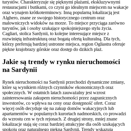
turystów. Charakteryzuje się pięknymi plażami, ekskluzywnymi
restauracjami i butikami, co czyni go idealnym miejscem na wakacje
oraz wynajem krótkoterminowy. Inną popularną lokalizacją jest
Alghero, znane ze swojego historycznego centrum oraz
malowniczych widoków na morze. To miejsce przyciąga zarówno
turystów, jak i osoby szukające spokojniejszego stylu życia.
Cagliari, stolica Sardynii, to kolejne interesujące miejsce z
rozwiniętą infrastrukturą oraz bogatą ofertą kulturalną. Dla tych,
którzy preferują bardziej ustronne miejsca, region Ogliastra oferuje
piękne krajobrazy górskie oraz dostęp do dzikich plaż.
Jakie są trendy w rynku nieruchomości
na Sardynii
Rynek nieruchomości na Sardynii przechodzi dynamiczne zmiany,
które są wynikiem różnych czynników ekonomicznych oraz
społecznych. W ostatnich latach zauważalny jest wzrost
zainteresowania zakupem nieruchomości przez zagranicznych
inwestorów, co wpływa na ceny oraz dostępność ofert. Coraz
więcej osób decyduje się na zakup domów wakacyjnych lub
apartamentów w popularnych kurortach nadmorskich, co prowadzi
do wzrostu cen w tych rejonach. Z drugiej strony, mniej znane
lokalizacje stają się coraz bardziej atrakcyjne dla osób szukających
spokoju oraz naturalnego piękna Sardynii. Trendy wskazują