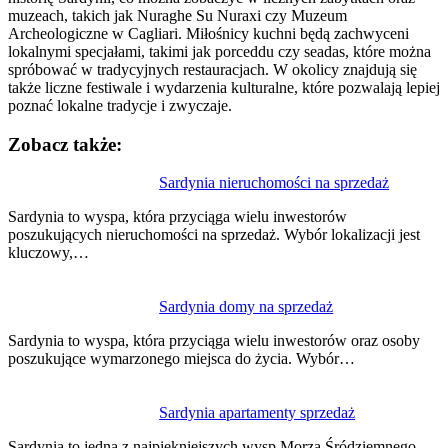
muzeach, takich jak Nuraghe Su Nuraxi czy Muzeum
Archeologiczne w Cagliari. Miłośnicy kuchni będą zachwyceni
lokalnymi specjałami, takimi jak porceddu czy seadas, które można
spróbować w tradycyjnych restauracjach. W okolicy znajdują się
także liczne festiwale i wydarzenia kulturalne, które pozwalają lepiej
poznać lokalne tradycje i zwyczaje.
Zobacz także:
Nawigacja
Sardynia nieruchomości na sprzedaż
wpisu
Sardynia to wyspa, która przyciąga wielu inwestorów
poszukujących nieruchomości na sprzedaż. Wybór lokalizacji jest
kluczowy,…
Sardynia domy na sprzedaż
Sardynia to wyspa, która przyciąga wielu inwestorów oraz osoby
poszukujące wymarzonego miejsca do życia. Wybór…
Sardynia apartamenty sprzedaż
Sardynia to jedna z najpiękniejszych wysp Morza Śródziemnego,