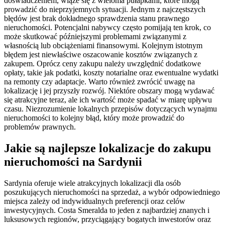
doświadczeniem, wiąże się z wieloma pułapkami, które mogą
prowadzić do nieprzyjemnych sytuacji. Jednym z najczęstszych
błędów jest brak dokładnego sprawdzenia stanu prawnego
nieruchomości. Potencjalni nabywcy często pomijają ten krok, co
może skutkować późniejszymi problemami związanymi z
własnością lub obciążeniami finansowymi. Kolejnym istotnym
błędem jest niewłaściwe oszacowanie kosztów związanych z
zakupem. Oprócz ceny zakupu należy uwzględnić dodatkowe
opłaty, takie jak podatki, koszty notarialne oraz ewentualne wydatki
na remonty czy adaptacje. Warto również zwrócić uwagę na
lokalizację i jej przyszły rozwój. Niektóre obszary mogą wydawać
się atrakcyjne teraz, ale ich wartość może spadać w miarę upływu
czasu. Niezrozumienie lokalnych przepisów dotyczących wynajmu
nieruchomości to kolejny błąd, który może prowadzić do
problemów prawnych.
Jakie są najlepsze lokalizacje do zakupu
nieruchomości na Sardynii
Sardynia oferuje wiele atrakcyjnych lokalizacji dla osób
poszukujących nieruchomości na sprzedaż, a wybór odpowiedniego
miejsca zależy od indywidualnych preferencji oraz celów
inwestycyjnych. Costa Smeralda to jeden z najbardziej znanych i
luksusowych regionów, przyciągający bogatych inwestorów oraz