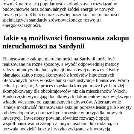
również na rosnącą popularność ekologicznych rozwiązań w
budownictwie oraz odnawialnych źródeł energii w nowych
inwestycjach. Klienci coraz częściej poszukują nieruchomości
spełniających standardy zrównoważonego rozwoju i
energooszczędności.
Jakie są możliwości finansowania zakupu
nieruchomości na Sardynii
Finansowanie zakupu nieruchomości na Sardynii może być
realizowane na różne sposoby, a wybór odpowiedniej metody
zależy od indywidualnej sytuacji finansowej nabywcy. Osoby
planujące zakup mogą skorzystać z kredytów hipotecznych
oferowanych przez włoskie banki oraz instytucje finansowe. Warto
jednak pamiętać, że proces uzyskania kredytu może być bardziej
skomplikowany dla obcokrajowców niż dla mieszkańców Włoch.
Banki często wymagają dodatkowych dokumentów oraz większego
wkładu własnego od zagranicznych nabywców. Alternatywnie
istnieje możliwość finansowania zakupu poprzez leasing lub kredyty
od deweloperów, co może być korzystne w przypadku nowych
inwestycji. Inwestorzy powinni również rozważyć opcję
współfinansowania zakupu z innymi osobami lub rodziną, co
pozwala podzielić koszty i ryzyko związane z inwestycją.