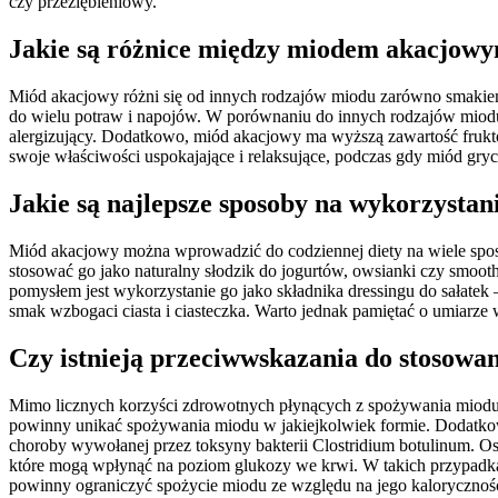
czy przeziębieniowy.
Jakie są różnice między miodem akacjow
Miód akacjowy różni się od innych rodzajów miodu zarówno smakiem,
do wielu potraw i napojów. W porównaniu do innych rodzajów miodu,
alergizujący. Dodatkowo, miód akacjowy ma wyższą zawartość fruktoz
swoje właściwości uspokajające i relaksujące, podczas gdy miód gry
Jakie są najlepsze sposoby na wykorzystan
Miód akacjowy można wprowadzić do codziennej diety na wiele spos
stosować go jako naturalny słodzik do jogurtów, owsianki czy smoo
pomysłem jest wykorzystanie go jako składnika dressingu do sałate
smak wzbogaci ciasta i ciasteczka. Warto jednak pamiętać o umiarz
Czy istnieją przeciwwskazania do stosowa
Mimo licznych korzyści zdrowotnych płynących z spożywania miodu 
powinny unikać spożywania miodu w jakiejkolwiek formie. Dodatkow
choroby wywołanej przez toksyny bakterii Clostridium botulinum. 
które mogą wpłynąć na poziom glukozy we krwi. W takich przypadkac
powinny ograniczyć spożycie miodu ze względu na jego kalorycznoś