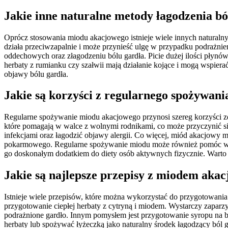
Jakie inne naturalne metody łagodzenia bó
Oprócz stosowania miodu akacjowego istnieje wiele innych naturalny
działa przeciwzapalnie i może przynieść ulgę w przypadku podrażnie
oddechowych oraz złagodzeniu bólu gardła. Picie dużej ilości płyn
herbaty z rumianku czy szałwii mają działanie kojące i mogą wspie
objawy bólu gardła.
Jakie są korzyści z regularnego spożywan
Regularne spożywanie miodu akacjowego przynosi szereg korzyści zd
które pomagają w walce z wolnymi rodnikami, co może przyczynić s
infekcjami oraz łagodzić objawy alergii. Co więcej, miód akacjowy m
pokarmowego. Regularne spożywanie miodu może również pomóc w po
go doskonałym dodatkiem do diety osób aktywnych fizycznie. Warto 
Jakie są najlepsze przepisy z miodem aka
Istnieje wiele przepisów, które można wykorzystać do przygotowani
przygotowanie ciepłej herbaty z cytryną i miodem. Wystarczy zaparzy
podrażnione gardło. Innym pomysłem jest przygotowanie syropu na b
herbaty lub spożywać łyżeczką jako naturalny środek łagodzący ból