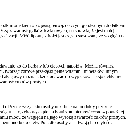
słodkim smakiem oraz jasną barwą, co czyni go idealnym dodatkiem
ższą zawartość pyłków kwiatowych, co sprawia, że jest mniej
talizacji. Miód lipowy z kolei jest często stosowany ze względu na
odawanie go do herbaty lub ciepłych napojów. Można również
i, tworząc zdrowe przekąski pełne witamin i minerałów. Innym
Miód akacjowy można także dodawać do wypieków – jego delikatny
wartość cukrów prostych.
ia. Przede wszystkim osoby uczulone na produkty pszczele
względu na ryzyko wystąpienia botulizmu niemowlęcego – poważnej
waniu miodu ze względu na jego wysoką zawartość cukrów prostych,
niem miodu do diety. Ponadto osoby z nadwagą lub otyłością