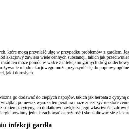
h, które mogą przynieść ulgę w przypadku problemów z gardłem. Jego 
 akacjowy zawiera wiele cennych substancji, takich jak przeciwutleni
miód ten może pomóc w walce z infekcjami górnych dróg oddechowych
 spożywanie miodu akacjowego może przyczynić się do poprawy ogóln
i, jak i dorosłych.
 Można go dodawać do ciepłych napojów, takich jak herbata z cytryną 
do wrzątku, ponieważ wysoka temperatura może zniszczyć niektóre ce
z sokiem z cytryny, co dodatkowo zwiększa jego właściwości zdrowotne
alergie powinny jednak zachować ostrożność i skonsultować się z lek
iu infekcji gardła