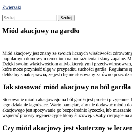
Skip
Zwierzaki
to
Szukaj:
content
Miód akacjowy na gardło
Miód akacjowy jest znany ze swoich licznych właściwości zdrowotnyc
popularnym domowym remedium na podrażnienia i stany zapalne. Miód
Dzięki swoim właściwościom antybakteryjnym i przeciwwirusowym, 
które może przynieść ulgę w przypadku suchości gardła. Regularne
delikatny smak sprawia, że jest chętnie stosowany zarówno przez dziec
Jak stosować miód akacjowy na ból gardła
Stosowanie miodu akacjowego na ból gardła jest proste i przyjemne.
jego działanie łagodzące. Warto pamiętać, aby nie dodawać miodu 
akacjowego jest spożywanie go bezpośrednio łyżeczką lub mieszanie 
wspierać procesy regeneracyjne błony śluzowej. Osoby cierpiące na 
Czy miód akacjowy jest skuteczny w leczen