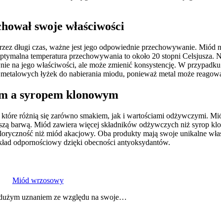
hował swoje właściwości
ez długi czas, ważne jest jego odpowiednie przechowywanie. Miód na
 Optymalna temperatura przechowywania to około 20 stopni Celsjusza.
e na jego właściwości, ale może zmienić konsystencję. W przypadku kr
 metalowych łyżek do nabierania miodu, ponieważ metal może reagowa
ym a syropem klonowym
, które różnią się zarówno smakiem, jak i wartościami odżywczymi. M
szą barwą. Miód zawiera więcej składników odżywczych niż syrop klon
loryczność niż miód akacjowy. Oba produkty mają swoje unikalne właś
układ odpornościowy dzięki obecności antyoksydantów.
Miód wrzosowy
ię dużym uznaniem ze względu na swoje…