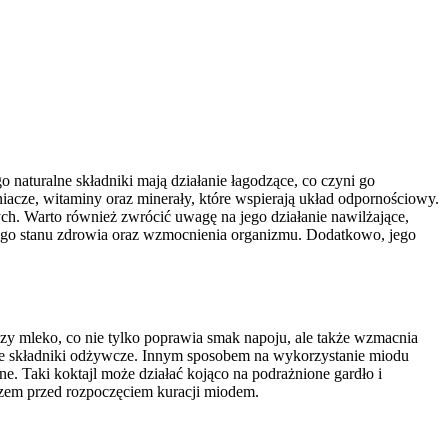
naturalne składniki mają działanie łagodzące, co czyni go
acze, witaminy oraz minerały, które wspierają układ odpornościowy.
. Warto również zwrócić uwagę na jego działanie nawilżające,
ego stanu zdrowia oraz wzmocnienia organizmu. Dodatkowo, jego
czy mleko, co nie tylko poprawia smak napoju, ale także wzmacnia
nne składniki odżywcze. Innym sposobem na wykorzystanie miodu
. Taki koktajl może działać kojąco na podrażnione gardło i
arzem przed rozpoczęciem kuracji miodem.