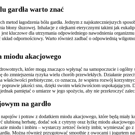
lu gardła warto znać
ch metod łagodzenia bólu gardła. Jednym z najskuteczniejszych sposob
nia błony śluzowej. Inhalacje z olejkami eterycznymi takimi jak euka
ów jest kluczowe dla utrzymania odpowiedniego nawodnienia organizmu
rać układ odpornościowy. Warto również zadbać o odpowiednią wilgotn
ia miodu akacjowego
rowotnych, które mogą znacząco wpłynąć na samopoczucie i ogólny sta
ię do zmniejszenia ryzyka wielu chorób przewlekłych. Działanie prz
a właściwości prebiotyczne, co oznacza, że wspiera rozwój korzystnych 
prawie jakości snu, dzięki swoim właściwościom uspokajającym. Dod
jednak pamiętać o umiarze w jego spożyciu, aby nie przekroczyć zalec
cjowym na gardło
a napojów i potraw z dodatkiem miodu akacjowego, które będą miały k
ć ulubioną herbatę, dodać sok z cytryny oraz łyżkę miodu akacjowego. 
azie miodu i imbiru – wystarczy zetrzeć świeży imbir, wymieszać go 
 gardła. Można również przygotować smoothie z owocami i jogurtem na