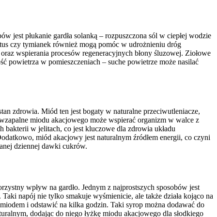
ów jest płukanie gardła solanką – rozpuszczona sól w ciepłej wodzie
liptus czy tymianek również mogą pomóc w udrożnieniu dróg
 oraz wspierania procesów regeneracyjnych błony śluzowej. Ziołowe
ość powietrza w pomieszczeniach – suche powietrze może nasilać
n zdrowia. Miód ten jest bogaty w naturalne przeciwutleniacze,
eciwzapalne miodu akacjowego może wspierać organizm w walce z
bakterii w jelitach, co jest kluczowe dla zdrowia układu
atkowo, miód akacjowy jest naturalnym źródłem energii, co czyni
anej dziennej dawki cukrów.
orzystny wpływ na gardło. Jednym z najprostszych sposobów jest
Taki napój nie tylko smakuje wyśmienicie, ale także działa kojąco na
z miodem i odstawić na kilka godzin. Taki syrop można dodawać do
turalnym, dodając do niego łyżkę miodu akacjowego dla słodkiego