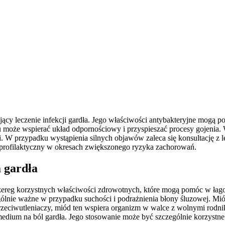
ący leczenie infekcji gardła. Jego właściwości antybakteryjne mogą 
u może wspierać układ odpornościowy i przyspieszać procesy gojenia. 
. W przypadku wystąpienia silnych objawów zaleca się konsultację z 
ek profilaktyczny w okresach zwiększonego ryzyka zachorowań.
 gardła
szereg korzystnych właściwości zdrowotnych, które mogą pomóc w łago
czególnie ważne w przypadku suchości i podrażnienia błony śluzowej. Mi
rzeciwutleniaczy, miód ten wspiera organizm w walce z wolnymi rodni
edium na ból gardła. Jego stosowanie może być szczególnie korzystne