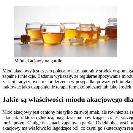
Miód akacjowy na gardło
Miód akacjowy jest często polecany jako naturalny środek wspomagaj
zapalne i infekcje. Badania wykazały, że regularne spożywanie miod
zastąpi tradycyjnych metod leczenia w przypadku poważnych infekcji
traktować jako uzupełnienie terapii farmakologicznej lub jako środ
Jakie są właściwości miodu akacjowego dla
Miód akacjowy jest ceniony nie tylko za swój smak, ale również za 
takie jak fruktoza i glukoza, mają działanie nawilżające, co jest sz
może przynieść ulgę w stanach zapalnych gardła. Dzięki obecności p
akacjowy ma właściwości łagodzące ból, co czyni go skutecznym rem