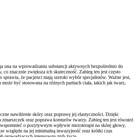
ega ona na wprowadzaniu substancji aktywnych bezpośrednio do
co znacznie zwiększa ich skuteczność. Zabieg ten jest często
 sprawia, że pacjenci mają szeroki wybór specjalistów. Ważne jest,
 może być stosowana na różnych partiach ciała, takich jak twarz,
czne nawilżenie skóry oraz poprawę jej elastyczności. Dzięki
ch zmarszczek oraz poprawa konturów twarzy. Zabieg ten jest również
eż wspomnieć o pozytywnym wpływie mezoterapii na skórę głowy,
e względu na jej minimalną inwazyjność oraz krótki czas
ób prowadzących intensywny tryb życia.