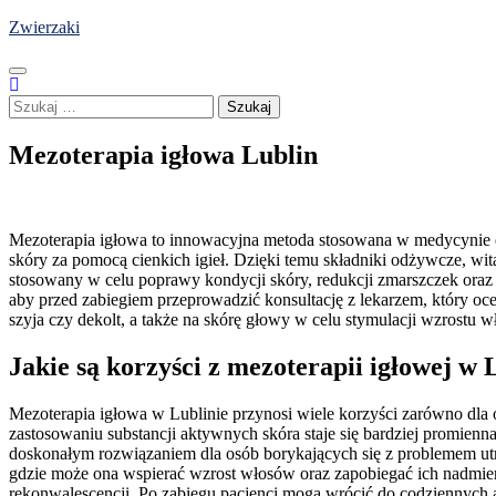
Skip
Zwierzaki
to
content
Szukaj:
Mezoterapia igłowa Lublin
Mezoterapia igłowa to innowacyjna metoda stosowana w medycynie es
skóry za pomocą cienkich igieł. Dzięki temu składniki odżywcze, wi
stosowany w celu poprawy kondycji skóry, redukcji zmarszczek oraz n
aby przed zabiegiem przeprowadzić konsultację z lekarzem, który oce
szyja czy dekolt, a także na skórę głowy w celu stymulacji wzrostu 
Jakie są korzyści z mezoterapii igłowej w 
Mezoterapia igłowa w Lublinie przynosi wiele korzyści zarówno dla o
zastosowaniu substancji aktywnych skóra staje się bardziej promienn
doskonałym rozwiązaniem dla osób borykających się z problemem ut
gdzie może ona wspierać wzrost włosów oraz zapobiegać ich nadmier
rekonwalescencji. Po zabiegu pacjenci mogą wrócić do codziennych 