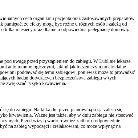
dywidualnych cech organizmu pacjenta oraz zastosowanych preparatów.
k pamiętać, że efekty mogą być różne u różnych osób i zależą od
w co kilka miesięcy oraz dbanie o odpowiednią pielęgnację domową.
ane pod uwagę przed przystąpieniem do zabiegu. W Lublinie lekarze
mi autoimmunologicznymi, takimi jak toczeń czy reumatoidalne
ie powinni poddawać się temu zabiegowi, ponieważ może to prowadzić
czających badań dotyczących bezpieczeństwa zabiegu w tych
one zwiększać ryzyko krwawienia.
ię do zabiegu. Na kilka dni przed planowaną sesją zaleca się
yko krwawienia. Ważne jest także, aby w dniu zabiegu nie stosować
acyjnych. Przed wizytą warto również zadbać o odpowiednie
być na zabieg wypoczęci i zrelaksowani, co może wpłynąć na