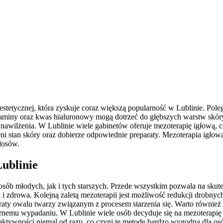
tetycznej, która zyskuje coraz większą popularność w Lublinie. Pol
taminy oraz kwas hialuronowy mogą dotrzeć do głębszych warstw skóry, 
awilżenia. W Lublinie wiele gabinetów oferuje mezoterapię igłową, co
ni stan skóry oraz dobierze odpowiednie preparaty. Mezoterapia igłowa
włosów.
Lublinie
sób młodych, jak i tych starszych. Przede wszystkim pozwala na skute
a i zdrowa. Kolejną zaletą mezoterapii jest możliwość redukcji drobny
raty owalu twarzy związanym z procesem starzenia się. Warto równi
nemu wypadaniu. W Lublinie wiele osób decyduje się na mezoterapię z
aktywności niemal od razu, co czyni tę metodę bardzo wygodną dla os