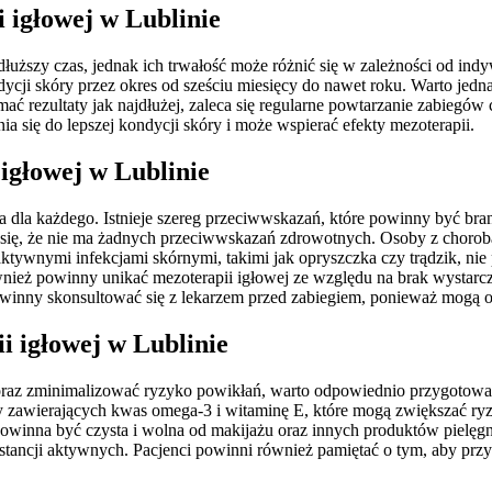
i igłowej w Lublinie
dłuższy czas, jednak ich trwałość może różnić się w zależności od in
cji skóry przez okres od sześciu miesięcy do nawet roku. Warto jedna
mać rezultaty jak najdłużej, zaleca się regularne powtarzanie zabiegó
a się do lepszej kondycji skóry i może wspierać efekty mezoterapii.
igłowej w Lublinie
ia dla każdego. Istnieje szereg przeciwwskazań, które powinny być br
ię, że nie ma żadnych przeciwwskazań zdrowotnych. Osoby z choroba
aktywnymi infekcjami skórnymi, takimi jak opryszczka czy trądzik, n
ównież powinny unikać mezoterapii igłowej ze względu na brak wystar
winny skonsultować się z lekarzem przed zabiegiem, ponieważ mogą 
i igłowej w Lublinie
raz zminimalizować ryzyko powikłań, warto odpowiednio przygotować s
 zawierających kwas omega-3 i witaminę E, które mogą zwiększać ryz
inna być czysta i wolna od makijażu oraz innych produktów pielęgn
ancji aktywnych. Pacjenci powinni również pamiętać o tym, aby przy