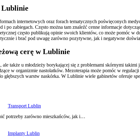
 Lublinie
atformach internetowych oraz forach tematycznych poświęconych medyc
ed i po zabiegach. Często można tam znaleźć cenne informacje dotyczą
tetycznej często publikują opinie swoich klientów, co może pomóc w 
krytycznie i brać pod uwagę zarówno pozytywne, jak i negatywne doświ
eżową cerę w Lublinie
, ale także u młodzieży borykającej się z problemami skórnymi takimi 
zące w organizmie nastolatków. Mezoterapia może pomóc w regulacji
o głębszych warstw naskórka. W Lublinie wiele gabinetów oferuje spe
Transport Lublin
koić potrzeby zarówno mieszkańców, jak i…
Implanty Lublin