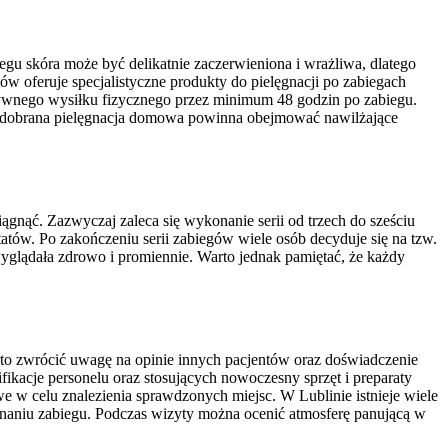
egu skóra może być delikatnie zaczerwieniona i wrażliwa, dlatego
tów oferuje specjalistyczne produkty do pielęgnacji po zabiegach
nsywnego wysiłku fizycznego przez minimum 48 godzin po zabiegu.
ze dobrana pielęgnacja domowa powinna obejmować nawilżające
ągnąć. Zazwyczaj zaleca się wykonanie serii od trzech do sześciu
tów. Po zakończeniu serii zabiegów wiele osób decyduje się na tzw.
wyglądała zdrowo i promiennie. Warto jednak pamiętać, że każdy
rto zwrócić uwagę na opinie innych pacjentów oraz doświadczenie
ikacje personelu oraz stosujących nowoczesny sprzęt i preparaty
e w celu znalezienia sprawdzonych miejsc. W Lublinie istnieje wiele
onaniu zabiegu. Podczas wizyty można ocenić atmosferę panującą w