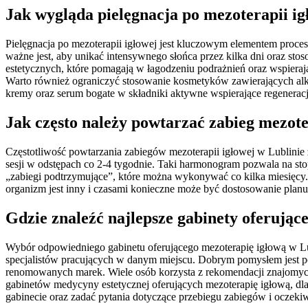
Jak wygląda pielęgnacja po mezoterapii ig
Pielęgnacja po mezoterapii igłowej jest kluczowym elementem proces
ważne jest, aby unikać intensywnego słońca przez kilka dni oraz stos
estetycznych, które pomagają w łagodzeniu podrażnień oraz wspieraj
Warto również ograniczyć stosowanie kosmetyków zawierających alko
kremy oraz serum bogate w składniki aktywne wspierające regeneracj
Jak często należy powtarzać zabieg mezote
Częstotliwość powtarzania zabiegów mezoterapii igłowej w Lublinie z
sesji w odstępach co 2-4 tygodnie. Taki harmonogram pozwala na sto
„zabiegi podtrzymujące”, które można wykonywać co kilka miesięcy. 
organizm jest inny i czasami konieczne może być dostosowanie planu
Gdzie znaleźć najlepsze gabinety oferując
Wybór odpowiedniego gabinetu oferującego mezoterapię igłową w Lub
specjalistów pracujących w danym miejscu. Dobrym pomysłem jest pos
renomowanych marek. Wiele osób korzysta z rekomendacji znajomych l
gabinetów medycyny estetycznej oferujących mezoterapię igłową, dl
gabinecie oraz zadać pytania dotyczące przebiegu zabiegów i oczeki