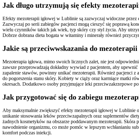
Jak długo utrzymują się efekty mezoterapi
Efekty mezoterapii igłowej w Lublinie są zazwyczaj widoczne przez 
Zazwyczaj po serii zabiegów pacjenci mogą cieszyć się poprawą kondy
wielu czynników takich jak wiek, typ skóry czy styl życia. Aby utrzy
Dobrze dobrana dieta bogata w witaminy i minerały również przyczyni
Jakie są przeciwwskazania do mezoterapii 
Mezoterapia igłowa, mimo swoich licznych zalet, nie jest odpowiedn
zawsze przeprowadzają dokładny wywiad z pacjentem, aby upewnić s
zapalenie stawów, powinny unikać mezoterapii. Również pacjenci z 
do pogorszenia stanu skóry. Kobiety w ciąży oraz karmiące matki r
okresach. Dodatkowo osoby przyjmujące leki przeciwzakrzepowe po
Jak przygotować się do zabiegu mezoterapi
Aby maksymalnie zwiększyć efekty mezoterapii igłowej w Lublinie o
unikanie stosowania leków przeciwzapalnych oraz suplementów diety
żadnych kosmetyków na obszarze poddawanym mezoterapii. Skóra pow
nawodnienie organizmu, co może pomóc w lepszym wchłanianiu subst
komfort podczas iniekcji.