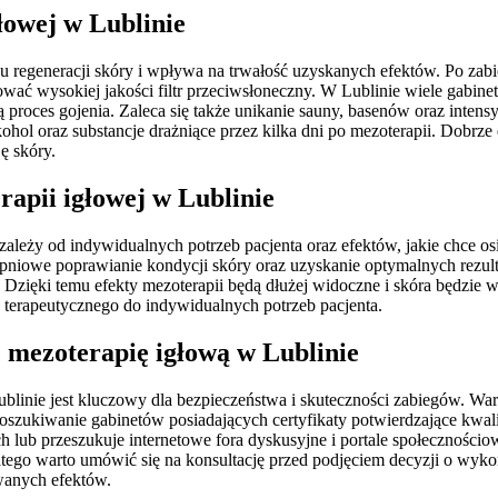
łowej w Lublinie
u regeneracji skóry i wpływa na trwałość uzyskanych efektów. Po zabi
ować wysokiej jakości filtr przeciwsłoneczny. W Lublinie wiele gabine
ą proces gojenia. Zaleca się także unikanie sauny, basenów oraz inte
hol oraz substancje drażniące przez kilka dni po mezoterapii. Dobr
ę skóry.
rapii igłowej w Lublinie
ależy od indywidualnych potrzeb pacjenta oraz efektów, jakie chce osi
pniowe poprawianie kondycji skóry oraz uzyskanie optymalnych rezulta
Dzięki temu efekty mezoterapii będą dłużej widoczne i skóra będzie 
 terapeutycznego do indywidualnych potrzeb pacjenta.
e mezoterapię igłową w Lublinie
linie jest kluczowy dla bezpieczeństwa i skuteczności zabiegów. Wa
zukiwanie gabinetów posiadających certyfikaty potwierdzające kwalif
ub przeszukuje internetowe fora dyskusyjne i portale społecznościow
atego warto umówić się na konsultację przed podjęciem decyzji o wyk
wanych efektów.