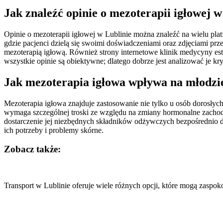
Jak znaleźć opinie o mezoterapii igłowej w
Opinie o mezoterapii igłowej w Lublinie można znaleźć na wielu pl
gdzie pacjenci dzielą się swoimi doświadczeniami oraz zdjęciami prz
mezoterapią igłową. Również strony internetowe klinik medycyny es
wszystkie opinie są obiektywne; dlatego dobrze jest analizować je 
Jak mezoterapia igłowa wpływa na młodzi
Mezoterapia igłowa znajduje zastosowanie nie tylko u osób dorosłych
wymaga szczególnej troski ze względu na zmiany hormonalne zachod
dostarczenie jej niezbędnych składników odżywczych bezpośrednio d
ich potrzeby i problemy skórne.
Zobacz także:
Nawigacja
wpisu
Transport w Lublinie oferuje wiele różnych opcji, które mogą zaspo