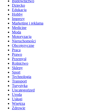
Budownictwo
Dziecko
Edukacja
Hobby
Imprezy
Marketing i reklama
Medicine
Moda
Motoryzacja
Nieruchomości
Obcojęzyczne
Praca
Prawo
Przemysł
Rolnictwo
Sklepy
Sport
Technologia
Transport
Turystyka
Uncategorized
Uroda
Usługi
Wnętrza
Zdrowie