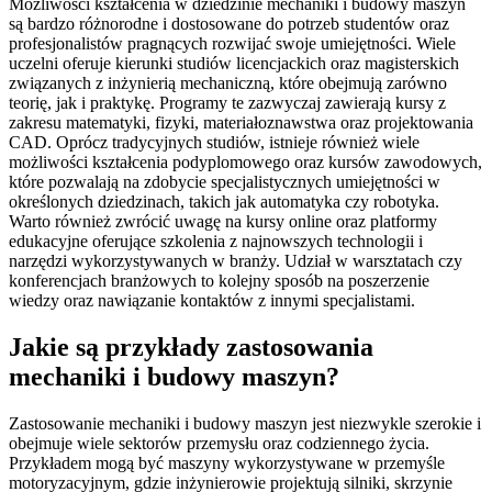
Możliwości kształcenia w dziedzinie mechaniki i budowy maszyn
są bardzo różnorodne i dostosowane do potrzeb studentów oraz
profesjonalistów pragnących rozwijać swoje umiejętności. Wiele
uczelni oferuje kierunki studiów licencjackich oraz magisterskich
związanych z inżynierią mechaniczną, które obejmują zarówno
teorię, jak i praktykę. Programy te zazwyczaj zawierają kursy z
zakresu matematyki, fizyki, materiałoznawstwa oraz projektowania
CAD. Oprócz tradycyjnych studiów, istnieje również wiele
możliwości kształcenia podyplomowego oraz kursów zawodowych,
które pozwalają na zdobycie specjalistycznych umiejętności w
określonych dziedzinach, takich jak automatyka czy robotyka.
Warto również zwrócić uwagę na kursy online oraz platformy
edukacyjne oferujące szkolenia z najnowszych technologii i
narzędzi wykorzystywanych w branży. Udział w warsztatach czy
konferencjach branżowych to kolejny sposób na poszerzenie
wiedzy oraz nawiązanie kontaktów z innymi specjalistami.
Jakie są przykłady zastosowania
mechaniki i budowy maszyn?
Zastosowanie mechaniki i budowy maszyn jest niezwykle szerokie i
obejmuje wiele sektorów przemysłu oraz codziennego życia.
Przykładem mogą być maszyny wykorzystywane w przemyśle
motoryzacyjnym, gdzie inżynierowie projektują silniki, skrzynie