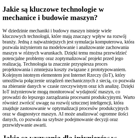
Jakie są kluczowe technologie w
mechanice i budowie maszyn?
W dziedzinie mechaniki i budowy maszyn istnieje wiele
kluczowych technologii, które mają znaczący wpływ na rozwój
branży. Jedną z najważniejszych jest symulacja komputerowa, która
pozwala inżynierom na modelowanie i analizowanie zachowania
maszyn w różnych warunkach. Dzięki temu można przewidzieć
potencjalne problemy oraz zoptymalizować projekt przed jego
realizacją. Technologia ta znacznie przyspiesza proces
projektowania i zmniejsza koszty związane z prototypowaniem.
Kolejnym istotnym elementem jest Internet Rzeczy (IoT), który
umożliwia połączenie urządzeń mechanicznych z siecią, co pozwala
na zbieranie danych w czasie rzeczywistym oraz ich analizę. Dzięki
IoT inżynierowie mogą monitorować wydajność maszyn, co
prowadzi do lepszego zarządzania procesami produkcyjnymi. Warto
również zwrócić uwagę na rozwój sztucznej inteligencji, która
znajduje zastosowanie w optymalizacji procesów produkcyjnych
oraz w diagnostyce maszyn. AI może analizować ogromne ilości
danych, co pozwala na szybsze podejmowanie decyzji oraz
przewidywanie awarii.
Jakie są wyzwania dla inżynierów w