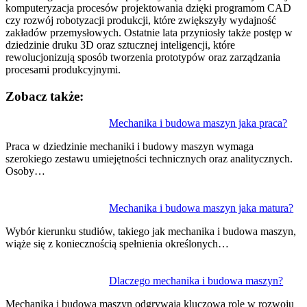
komputeryzacja procesów projektowania dzięki programom CAD
czy rozwój robotyzacji produkcji, które zwiększyły wydajność
zakładów przemysłowych. Ostatnie lata przyniosły także postęp w
dziedzinie druku 3D oraz sztucznej inteligencji, które
rewolucjonizują sposób tworzenia prototypów oraz zarządzania
procesami produkcyjnymi.
Zobacz także:
Nawigacja
Mechanika i budowa maszyn jaka praca?
wpisu
Praca w dziedzinie mechaniki i budowy maszyn wymaga
szerokiego zestawu umiejętności technicznych oraz analitycznych.
Osoby…
Mechanika i budowa maszyn jaka matura?
Wybór kierunku studiów, takiego jak mechanika i budowa maszyn,
wiąże się z koniecznością spełnienia określonych…
Dlaczego mechanika i budowa maszyn?
Mechanika i budowa maszyn odgrywają kluczową rolę w rozwoju