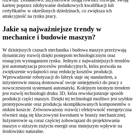
karierę poprzez zdobywanie dodatkowych kwalifikacji lub
certyfikatów w określonych dziedzinach, co zwiększa ich
atrakcyjność na rynku pracy.
Jakie są najważniejsze trendy w
mechanice i budowie maszyn?
W dzisiejszych czasach mechanika i budowa maszyn przeżywają
dynamiczny rozwój dzięki postępom technologicznym oraz
rosnącym wymaganiom rynku. Jednym z najważniejszych trendów
jest automatyzacja procesów produkcyjnych, która pozwala na
zwiększenie wydajności oraz redukcję kosztów produkcji.
Wprowadzenie robotyzacji do fabryk staje się standardem, a
inżynierowie muszą dostosować swoje umiejętności do pracy z
nowoczesnymi systemami automatyki. Kolejnym istotnym trendem
jest rozwój technologii druku 3D, która rewolucjonizuje sposób
produkcji części maszyn. Dzięki tej technologii możliwe jest szybkie
prototypowanie oraz produkcja skomplikowanych komponentów o
niskim koszcie. Zrównoważony rozwój i efektywność energetyczna
również stają się kluczowymi kwestiami w branży mechanicznej.
Inżynierowie są coraz częściej zobowiązani do projektowania
maszyn o niższym zużyciu energii oraz mniejszym wpływie na
środowisko naturalne.