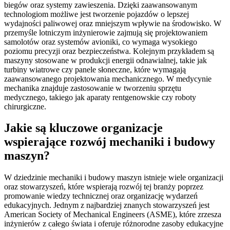
biegów oraz systemy zawieszenia. Dzięki zaawansowanym
technologiom możliwe jest tworzenie pojazdów o lepszej
wydajności paliwowej oraz mniejszym wpływie na środowisko. W
przemyśle lotniczym inżynierowie zajmują się projektowaniem
samolotów oraz systemów avioniki, co wymaga wysokiego
poziomu precyzji oraz bezpieczeństwa. Kolejnym przykładem są
maszyny stosowane w produkcji energii odnawialnej, takie jak
turbiny wiatrowe czy panele słoneczne, które wymagają
zaawansowanego projektowania mechanicznego. W medycynie
mechanika znajduje zastosowanie w tworzeniu sprzętu
medycznego, takiego jak aparaty rentgenowskie czy roboty
chirurgiczne.
Jakie są kluczowe organizacje
wspierające rozwój mechaniki i budowy
maszyn?
W dziedzinie mechaniki i budowy maszyn istnieje wiele organizacji
oraz stowarzyszeń, które wspierają rozwój tej branży poprzez
promowanie wiedzy technicznej oraz organizację wydarzeń
edukacyjnych. Jednym z najbardziej znanych stowarzyszeń jest
American Society of Mechanical Engineers (ASME), które zrzesza
inżynierów z całego świata i oferuje różnorodne zasoby edukacyjne