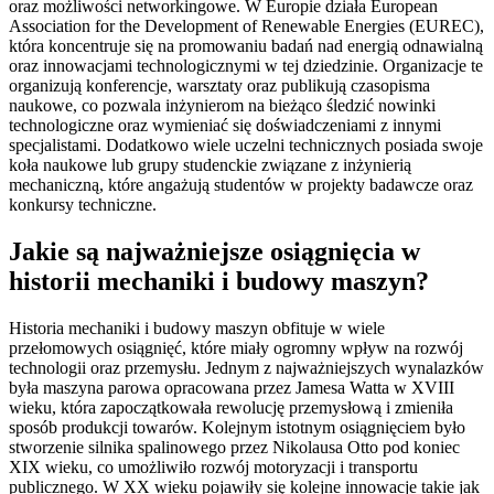
oraz możliwości networkingowe. W Europie działa European
Association for the Development of Renewable Energies (EUREC),
która koncentruje się na promowaniu badań nad energią odnawialną
oraz innowacjami technologicznymi w tej dziedzinie. Organizacje te
organizują konferencje, warsztaty oraz publikują czasopisma
naukowe, co pozwala inżynierom na bieżąco śledzić nowinki
technologiczne oraz wymieniać się doświadczeniami z innymi
specjalistami. Dodatkowo wiele uczelni technicznych posiada swoje
koła naukowe lub grupy studenckie związane z inżynierią
mechaniczną, które angażują studentów w projekty badawcze oraz
konkursy techniczne.
Jakie są najważniejsze osiągnięcia w
historii mechaniki i budowy maszyn?
Historia mechaniki i budowy maszyn obfituje w wiele
przełomowych osiągnięć, które miały ogromny wpływ na rozwój
technologii oraz przemysłu. Jednym z najważniejszych wynalazków
była maszyna parowa opracowana przez Jamesa Watta w XVIII
wieku, która zapoczątkowała rewolucję przemysłową i zmieniła
sposób produkcji towarów. Kolejnym istotnym osiągnięciem było
stworzenie silnika spalinowego przez Nikolausa Otto pod koniec
XIX wieku, co umożliwiło rozwój motoryzacji i transportu
publicznego. W XX wieku pojawiły się kolejne innowacje takie jak