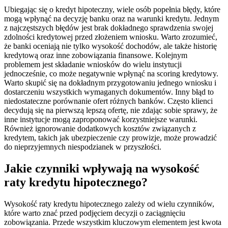
Ubiegając się o kredyt hipoteczny, wiele osób popełnia błędy, które
mogą wpłynąć na decyzję banku oraz na warunki kredytu. Jednym
z najczęstszych błędów jest brak dokładnego sprawdzenia swojej
zdolności kredytowej przed złożeniem wniosku. Warto zrozumieć,
że banki oceniają nie tylko wysokość dochodów, ale także historię
kredytową oraz inne zobowiązania finansowe. Kolejnym
problemem jest składanie wniosków do wielu instytucji
jednocześnie, co może negatywnie wpłynąć na scoring kredytowy.
Warto skupić się na dokładnym przygotowaniu jednego wniosku i
dostarczeniu wszystkich wymaganych dokumentów. Inny błąd to
niedostateczne porównanie ofert różnych banków. Często klienci
decydują się na pierwszą lepszą ofertę, nie zdając sobie sprawy, że
inne instytucje mogą zaproponować korzystniejsze warunki.
Również ignorowanie dodatkowych kosztów związanych z
kredytem, takich jak ubezpieczenie czy prowizje, może prowadzić
do nieprzyjemnych niespodzianek w przyszłości.
Jakie czynniki wpływają na wysokość
raty kredytu hipotecznego?
Wysokość raty kredytu hipotecznego zależy od wielu czynników,
które warto znać przed podjęciem decyzji o zaciągnięciu
zobowiązania. Przede wszystkim kluczowym elementem jest kwota