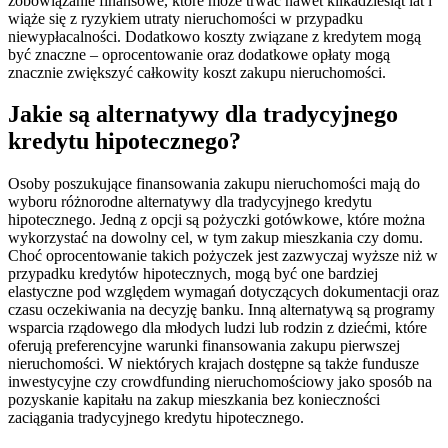
zobowiązanie finansowe, które może trwać nawet kilkadziesiąt lat i
wiąże się z ryzykiem utraty nieruchomości w przypadku
niewypłacalności. Dodatkowo koszty związane z kredytem mogą
być znaczne – oprocentowanie oraz dodatkowe opłaty mogą
znacznie zwiększyć całkowity koszt zakupu nieruchomości.
Jakie są alternatywy dla tradycyjnego
kredytu hipotecznego?
Osoby poszukujące finansowania zakupu nieruchomości mają do
wyboru różnorodne alternatywy dla tradycyjnego kredytu
hipotecznego. Jedną z opcji są pożyczki gotówkowe, które można
wykorzystać na dowolny cel, w tym zakup mieszkania czy domu.
Choć oprocentowanie takich pożyczek jest zazwyczaj wyższe niż w
przypadku kredytów hipotecznych, mogą być one bardziej
elastyczne pod względem wymagań dotyczących dokumentacji oraz
czasu oczekiwania na decyzję banku. Inną alternatywą są programy
wsparcia rządowego dla młodych ludzi lub rodzin z dziećmi, które
oferują preferencyjne warunki finansowania zakupu pierwszej
nieruchomości. W niektórych krajach dostępne są także fundusze
inwestycyjne czy crowdfunding nieruchomościowy jako sposób na
pozyskanie kapitału na zakup mieszkania bez konieczności
zaciągania tradycyjnego kredytu hipotecznego.