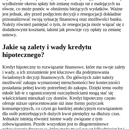
wydłużenie okresu spłaty lub zmianę rodzaju rat z malejących na
równe, co może pomóc w obniżeniu bieżących wydatków. Ważne
jest jednak, aby przed podjęciem decyzji o renegocjacji dokładnie
przeanalizować swoją sytuację finansową oraz możliwości banku.
Należy również pamiętać o tym, że renegocjacja może wiązać się z
dodatkowymi kosztami, takimi jak prowizje czy opłaty za zmianę
umowy.
Jakie są zalety i wady kredytu
hipotecznego?
Kredyt hipoteczny to rozwiązanie finansowe, które ma swoje zalety
i wady, a ich zrozumienie jest kluczowe dla podejmowania
świadomych decyzji finansowych. Do głównych zalet należy
możliwość zakupu wymarzonej nieruchomości bez konieczności
posiadania pełnej kwoty potrzebnej do zakupu. Dzięki temu osoby
młode lub te z ograniczonymi oszczędnościami mogą stać się
właścicielami mieszkań czy domów. Kredyt hipoteczny często
oferuje niższe oprocentowanie niż inne formy pożyczek
konsumpcyjnych, co czyni go bardziej atrakcyjnym rozwiązaniem
dla osób potrzebujących dużych kwot pieniędzy na dłuższy czas.
Jednakże istnieją również istotne wady związane z tym
zobowiązaniem. Przede wszystkim jest to długoterminowe