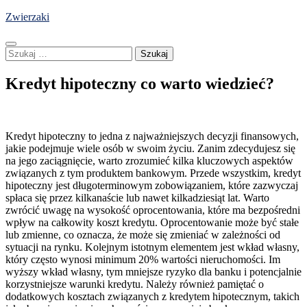
Skip
Zwierzaki
to
content
Szukaj:
Kredyt hipoteczny co warto wiedzieć?
Kredyt hipoteczny to jedna z najważniejszych decyzji finansowych,
jakie podejmuje wiele osób w swoim życiu. Zanim zdecydujesz się
na jego zaciągnięcie, warto zrozumieć kilka kluczowych aspektów
związanych z tym produktem bankowym. Przede wszystkim, kredyt
hipoteczny jest długoterminowym zobowiązaniem, które zazwyczaj
spłaca się przez kilkanaście lub nawet kilkadziesiąt lat. Warto
zwrócić uwagę na wysokość oprocentowania, które ma bezpośredni
wpływ na całkowity koszt kredytu. Oprocentowanie może być stałe
lub zmienne, co oznacza, że może się zmieniać w zależności od
sytuacji na rynku. Kolejnym istotnym elementem jest wkład własny,
który często wynosi minimum 20% wartości nieruchomości. Im
wyższy wkład własny, tym mniejsze ryzyko dla banku i potencjalnie
korzystniejsze warunki kredytu. Należy również pamiętać o
dodatkowych kosztach związanych z kredytem hipotecznym, takich