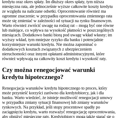
kredytu oraz okres spłaty. Im dłuższy okres spłaty, tym niższa
miesięczna rata, ale jednocześnie wyższe całkowite koszty kredytu
ze względu na naliczane odsetki. Oprocentowanie również ma
ogromne znaczenie; w przypadku oprocentowania zmiennego rata
może się zmieniać w zależności od sytuacji na rynku finansowym.
Warto również zwrócić uwagę na rodzaj rat – mogą być one równe
lub malejące, co wpływa na wysokość płatności w poszczególnych
miesiącach. Dodatkowo banki biorą pod uwagę wkład własny; im
wyższy wkład, tym mniejsze ryzyko dla banku i potencjalnie
korzystniejsze warunki kredytu. Nie można zapominać o
dodatkowych kosztach związanych z ubezpieczeniem
nieruchomości oraz innymi opłatami administracyjnymi, które
również wpływają na całkowity koszt kredytu i wysokość raty.
Czy można renegocjować warunki
kredytu hipotecznego?
Renegocjacja warunków kredytu hipotecznego to proces, który
może przynieść korzyści zarówno dla kredytobiorcy, jak i dla
banku. Warto wiedzieć, że istnieje możliwość renegocjacji umowy
w przypadku zmiany sytuacji finansowej lub zmiany warunków
rynkowych. Na przykład, jeśli stopy procentowe spadły po
zaciągnięciu kredytu, warto rozważyć renegocjację oprocentowania,
aby obniżyć miesięczne raty. Kredytobiorcy mogą także starać się o