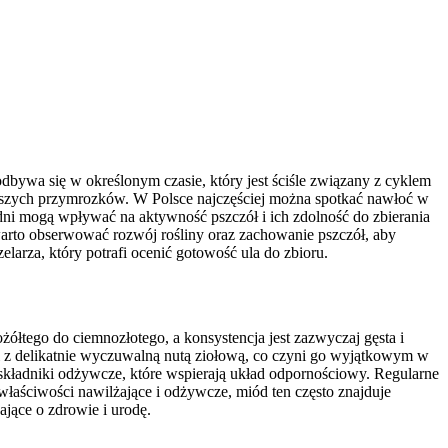
dbywa się w określonym czasie, który jest ściśle związany z cyklem
erwszych przymrozków. W Polsce najczęściej można spotkać nawłoć w
dni mogą wpływać na aktywność pszczół i ich zdolność do zbierania
 warto obserwować rozwój rośliny oraz zachowanie pszczół, aby
larza, który potrafi ocenić gotowość ula do zbioru.
łtego do ciemnozłotego, a konsystencja jest zazwyczaj gęsta i
i z delikatnie wyczuwalną nutą ziołową, co czyni go wyjątkowym w
składniki odżywcze, które wspierają układ odpornościowy. Regularne
aściwości nawilżające i odżywcze, miód ten często znajduje
ające o zdrowie i urodę.