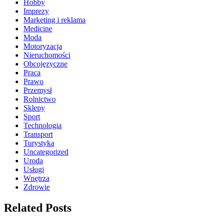
Hobby
Imprezy
Marketing i reklama
Medicine
Moda
Motoryzacja
Nieruchomości
Obcojęzyczne
Praca
Prawo
Przemysł
Rolnictwo
Sklepy
Sport
Technologia
Transport
Turystyka
Uncategorized
Uroda
Usługi
Wnętrza
Zdrowie
Related Posts