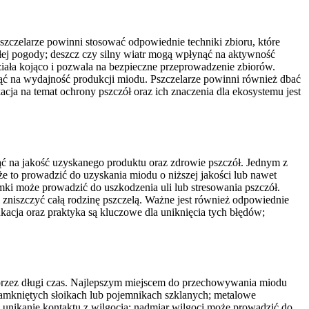
zczelarze powinni stosować odpowiednie techniki zbioru, które
e złej pogody; deszcz czy silny wiatr mogą wpłynąć na aktywność
ziała kojąco i pozwala na bezpieczne przeprowadzenie zbiorów.
nąć na wydajność produkcji miodu. Pszczelarze powinni również dbać
cja na temat ochrony pszczół oraz ich znaczenia dla ekosystemu jest
ć na jakość uzyskanego produktu oraz zdrowie pszczół. Jednym z
że to prowadzić do uzyskania miodu o niższej jakości lub nawet
i może prowadzić do uszkodzenia uli lub stresowania pszczół.
i zniszczyć całą rodzinę pszczelą. Ważne jest również odpowiednie
cja oraz praktyka są kluczowe dla uniknięcia tych błędów;
rzez długi czas. Najlepszym miejscem do przechowywania miodu
 zamkniętych słoikach lub pojemnikach szklanych; metalowe
unikanie kontaktu z wilgocią; nadmiar wilgoci może prowadzić do