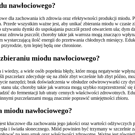
odu nawłociowego?
owe dla zachowania ich zdrowia oraz efektywności produkcji miodu. Ps
ycia. Przede wszystkim ważne jest, aby unikać zbierania miodu w czasi
 o używaniu dymki do uspokajania pszczół przed otwarciem ula; dym d
 oraz zdrowia pszczół; choroby takie jak warroza mogą znacząco wpły
 wystarczającą ilość energii do przetrwania chłodnych miesięcy. Eduka
przyrodzie, tym lepiej będą one chronione.
y zbieraniu miodu nawłociowego?
 wiedzy, a wiele osób popełnia błędy, które mogą negatywnie wpłyną
śli pszczelarz zdecyduje się na zbiór zbyt wcześnie lub zbyt późno, mo
ycie narzędzi; brak doświadczenia w obsłudze odwirowywarki czy dymk
tanu ula; choroby takie jak warroza mogą szybko rozprzestrzenić się 
ć do fermentacji lub utraty cennych właściwości zdrowotnych. Eduka
innymi pszczelarzami mogą znacznie poprawić umiejętności zbioru.
ia miodu nawłociowego?
 kluczowe dla zachowania jego jakości oraz wartości odżywczych p
ciepła i światła słonecznego. Miód powinien być trzymany w szczelnie
ływać na jego smak oraz właściwości zdrowotne. Ważne jest również 