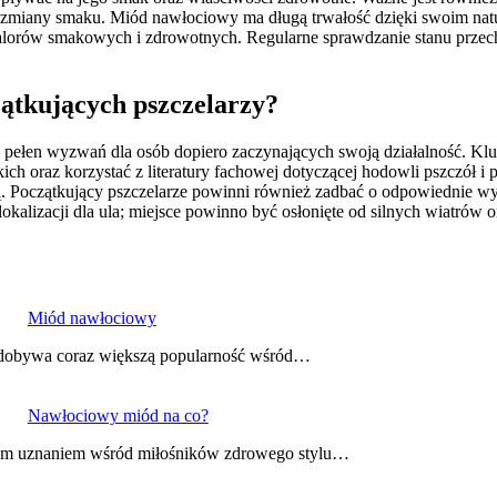
az zmiany smaku. Miód nawłociowy ma długą trwałość dzięki swoim na
 walorów smakowych i zdrowotnych. Regularne sprawdzanie stanu pr
zątkujących pszczelarzy?
 pełen wyzwań dla osób dopiero zaczynających swoją działalność. Kluc
ich oraz korzystać z literatury fachowej dotyczącej hodowli pszczół i 
. Początkujący pszczelarze powinni również zadbać o odpowiednie w
alizacji dla ula; miejsce powinno być osłonięte od silnych wiatrów o
Miód nawłociowy
 zdobywa coraz większą popularność wśród…
Nawłociowy miód na co?
szym uznaniem wśród miłośników zdrowego stylu…