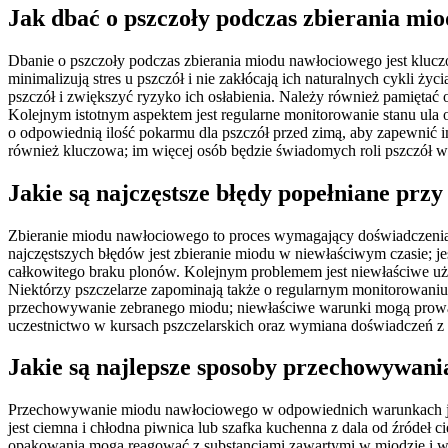
Jak dbać o pszczoły podczas zbierania mi
Dbanie o pszczoły podczas zbierania miodu nawłociowego jest klucz
minimalizują stres u pszczół i nie zakłócają ich naturalnych cykli ż
pszczół i zwiększyć ryzyko ich osłabienia. Należy również pamiętać
Kolejnym istotnym aspektem jest regularne monitorowanie stanu ula
o odpowiednią ilość pokarmu dla pszczół przed zimą, aby zapewnić im
również kluczowa; im więcej osób będzie świadomych roli pszczół w 
Jakie są najczęstsze błędy popełniane prz
Zbieranie miodu nawłociowego to proces wymagający doświadczenia i
najczęstszych błędów jest zbieranie miodu w niewłaściwym czasie; je
całkowitego braku plonów. Kolejnym problemem jest niewłaściwe uż
Niektórzy pszczelarze zapominają także o regularnym monitorowaniu s
przechowywanie zebranego miodu; niewłaściwe warunki mogą prowadzi
uczestnictwo w kursach pszczelarskich oraz wymiana doświadczeń z 
Jakie są najlepsze sposoby przechowywan
Przechowywanie miodu nawłociowego w odpowiednich warunkach jest
jest ciemna i chłodna piwnica lub szafka kuchenna z dala od źródeł 
opakowania mogą reagować z substancjami zawartymi w miodzie i wp