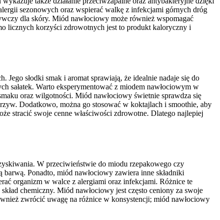
 wykazuje także działanie przeciwzapalne oraz antybakteryjne dzięki
lergii sezonowych oraz wspierać walkę z infekcjami górnych dróg
odżywczy dla skóry. Miód nawłociowy może również wspomagać
 licznych korzyści zdrowotnych jest to produkt kaloryczny i
 Jego słodki smak i aromat sprawiają, że idealnie nadaje się do
cowych sałatek. Warto eksperymentować z miodem nawłociowym w
smaku oraz wilgotności. Miód nawłociowy świetnie sprawdza się
warzyw. Dodatkowo, można go stosować w koktajlach i smoothie, aby
e stracić swoje cenne właściwości zdrowotne. Dlatego najlepiej
ozyskiwania. W przeciwieństwie do miodu rzepakowego czy
zą barwą. Ponadto, miód nawłociowy zawiera inne składniki
ać organizm w walce z alergiami oraz infekcjami. Różnice te
o skład chemiczny. Miód nawłociowy jest często ceniony za swoje
ównież zwrócić uwagę na różnice w konsystencji; miód nawłociowy