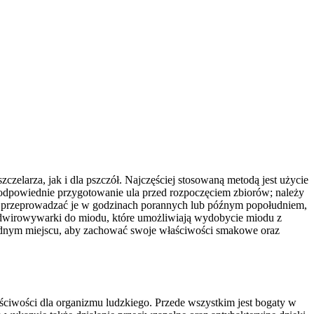
elarza, jak i dla pszczół. Najczęściej stosowaną metodą jest użycie
 odpowiednie przygotowanie ula przed rozpoczęciem zbiorów; należy
iej przeprowadzać je w godzinach porannych lub późnym popołudniem,
 odwirowywarki do miodu, które umożliwiają wydobycie miodu z
odnym miejscu, aby zachować swoje właściwości smakowe oraz
ściwości dla organizmu ludzkiego. Przede wszystkim jest bogaty w