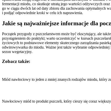
fermentacji miodu, co skutkuje utratą jego wartości odżywczych or
go w ciągu dwóch lat od daty zbioru dla zachowania optymalnych
i podjąć odpowiednie kroki w celu ich naprawienia.
Jakie są najważniejsze informacje dla poc
Początek przygody z pszczelarstwem może być ekscytujący, ale także
przystąpieniem do praktyki; warto uczestniczyć w kursach pszczelarsk
życiowych to podstawowe elementy skutecznego zarządzania pasieką
odwirowywarka do miodu. Ważne jest także wybranie odpowiedniej lok
sezon wegetacyjny.
Zobacz także:
Nawigacja
wpisu
Miód nawłociowy to jeden z mniej znanych rodzajów miodu, który
Nawłociowy miód to produkt pszczeli, który cieszy się coraz więk