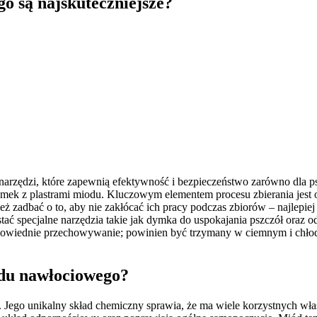
o są najskuteczniejsze?
ędzi, które zapewnią efektywność i bezpieczeństwo zarówno dla pszcz
amek z plastrami miodu. Kluczowym elementem procesu zbierania jest
eż zadbać o to, aby nie zakłócać ich pracy podczas zbiorów – najlep
ać specjalne narzędzia takie jak dymka do uspokajania pszczół oraz
 odpowiednie przechowywanie; powinien być trzymany w ciemnym i chł
odu nawłociowego?
. Jego unikalny skład chemiczny sprawia, że ma wiele korzystnych wła