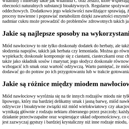
witaminy i minerały takie jak witamina C oraz żelazo, które wspiera
obecności naturalnych substancji bioaktywnych. Regularne spożywa
oddechowych. Dodatkowo jego właściwości nawilżające sprawiają, 
procesy trawienne i poprawiać metabolizm dzięki zawartości enzymów
nadmiar cukru może prowadzić do problemów zdrowotnych takich jak
Jakie są najlepsze sposoby na wykorzysta
Miód nawłociowy to nie tylko doskonały dodatek do herbaty, ale takż
słodzenia napojów, takich jak herbata czy lemoniada. Można go ró
wypiekach; doskonale komponuje się z ciastami, ciasteczkami oraz 
także jako składnik sosów i marynat; jego słodycz doskonale równo
wzbogacić ich smak oraz wartość odżywczą. Warto pamiętać, że miód
dodawać go do potraw po ich przygotowaniu lub w trakcie gotowania
Jakie są różnice między miodem nawłoci
Miód nawłociowy wyróżnia się na tle innych rodzajów miodu nie ty
lipowego, który ma bardziej delikatny smak i jasną barwę, miód naw
odżywcze i bioaktywne związki niż miód wielokwiatowy czy akacjowy
wynikają głównie z rodzaju nektaru zbieranego przez pszczoły; każd
działanie przeciwzapalne oraz wspierające układ odpornościowy, c
jest zazwyczaj gęstszy i bardziej krystaliczny niż inne rodzaje mio