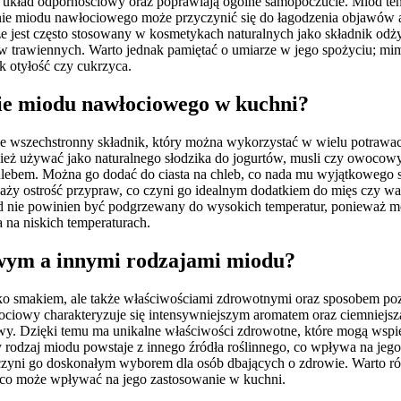
ją układ odpornościowy oraz poprawiają ogólne samopoczucie. Miód ten
nie miodu nawłociowego może przyczynić się do łagodzenia objawów a
że jest często stosowany w kosmetykach naturalnych jako składnik 
 trawiennych. Warto jednak pamiętać o umiarze w jego spożyciu; mimo
 otyłość czy cukrzyca.
nie miodu nawłociowego w kuchni?
e wszechstronny składnik, który można wykorzystać w wielu potrawach.
wnież używać jako naturalnego słodzika do jogurtów, musli czy owo
chlebem. Można go dodać do ciasta na chleb, co nada mu wyjątkowego 
waży ostrość przypraw, co czyni go idealnym dodatkiem do mięs czy 
 nie powinien być podgrzewany do wysokich temperatur, ponieważ moż
 na niskich temperaturach.
owym a innymi rodzajami miodu?
lko smakiem, ale także właściwościami zdrowotnymi oraz sposobem p
łociowy charakteryzuje się intensywniejszym aromatem oraz ciemniejs
. Dzięki temu ma unikalne właściwości zdrowotne, które mogą wspier
y rodzaj miodu powstaje z innego źródła roślinnego, co wpływa na jeg
o czyni go doskonałym wyborem dla osób dbających o zdrowie. Warto r
du, co może wpływać na jego zastosowanie w kuchni.