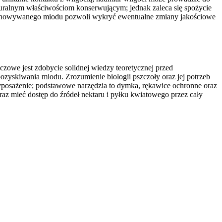
turalnym właściwościom konserwującym; jednak zaleca się spożycie
zechowywanego miodu pozwoli wykryć ewentualne zmiany jakościowe
zowe jest zdobycie solidnej wiedzy teoretycznej przed
pozyskiwania miodu. Zrozumienie biologii pszczoły oraz jej potrzeb
yposażenie; podstawowe narzędzia to dymka, rękawice ochronne oraz
raz mieć dostęp do źródeł nektaru i pyłku kwiatowego przez cały