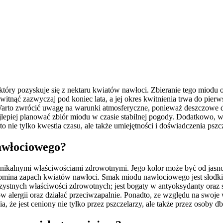
tóry pozyskuje się z nektaru kwiatów nawłoci. Zbieranie tego miodu o
witnąć zazwyczaj pod koniec lata, a jej okres kwitnienia trwa do pi
. Warto zwrócić uwagę na warunki atmosferyczne, ponieważ deszczowe 
najlepiej planować zbiór miodu w czasie stabilnej pogody. Dodatkowo,
ie tylko kwestia czasu, ale także umiejętności i doświadczenia pszcze
nawłociowego?
ikalnymi właściwościami zdrowotnymi. Jego kolor może być od jasnożó
ypomina zapach kwiatów nawłoci. Smak miodu nawłociowego jest słodk
ystnych właściwości zdrowotnych; jest bogaty w antyoksydanty oraz 
rgii oraz działać przeciwzapalnie. Ponadto, ze względu na swoje wł
 że jest ceniony nie tylko przez pszczelarzy, ale także przez osoby db