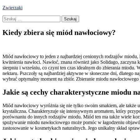
Skip
Zwierzaki
to
Szukaj:
content
Kiedy zbiera się miód nawłociowy?
Miód nawłociowy to jeden z najbardziej cenionych rodzajów miodu, k
kwitnienia nawłoci. Nawłoć, znana również jako Solidago, zaczyna k
sierpniu i wrześniu, co czyni ten czas idealnym do zbierania miodu
nektaru. Pszczoły są najbardziej aktywne w słoneczne dni, dlatego 
wybrać optymalny moment na zbiór. Zbieranie miodu nawłociowego to n
Jakie są cechy charakterystyczne miodu 
Miód nawłociowy wyróżnia się nie tylko swoim smakiem, ale także un
krystaliczna. Charakteryzuje się intensywnym aromatem, który prz
porównaniu do innych rodzajów miodu. Miód ten ma także wiele korz
spożywanie miodu nawłociowego może pomóc w łagodzeniu objawów ale
zastosowanie w kosmetykach naturalnych. Jego unikalny skład sprawia,