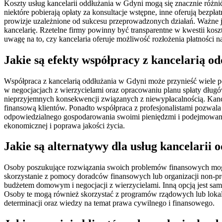
Koszty usług kancelarii oddłużania w Gdyni mogą się znacznie różnić
niektóre pobierają opłaty za konsultacje wstępne, inne oferują bezp
prowizje uzależnione od sukcesu przeprowadzonych działań. Ważne je
kancelarię. Rzetelne firmy powinny być transparentne w kwestii ko
uwagę na to, czy kancelaria oferuje możliwość rozłożenia płatności n
Jakie są efekty współpracy z kancelarią o
Współpraca z kancelarią oddłużania w Gdyni może przynieść wiele p
w negocjacjach z wierzycielami oraz opracowaniu planu spłaty dług
nieprzyjemnych konsekwencji związanych z niewypłacalnością. Kance
finansową klientów. Ponadto współpraca z profesjonalistami pozwala
odpowiedzialnego gospodarowania swoimi pieniędzmi i podejmowania
ekonomicznej i poprawa jakości życia.
Jakie są alternatywy dla usług kancelarii 
Osoby poszukujące rozwiązania swoich problemów finansowych mogą 
skorzystanie z pomocy doradców finansowych lub organizacji non-pro
budżetem domowym i negocjacji z wierzycielami. Inną opcją jest sa
Osoby te mogą również skorzystać z programów rządowych lub lokal
determinacji oraz wiedzy na temat prawa cywilnego i finansowego.