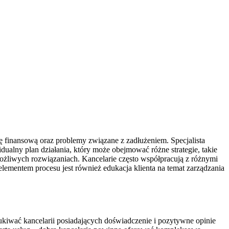
ję finansową oraz problemy związane z zadłużeniem. Specjalista
dualny plan działania, który może obejmować różne strategie, takie
 możliwych rozwiązaniach. Kancelarie często współpracują z różnymi
ementem procesu jest również edukacja klienta na temat zarządzania
kiwać kancelarii posiadających doświadczenie i pozytywne opinie