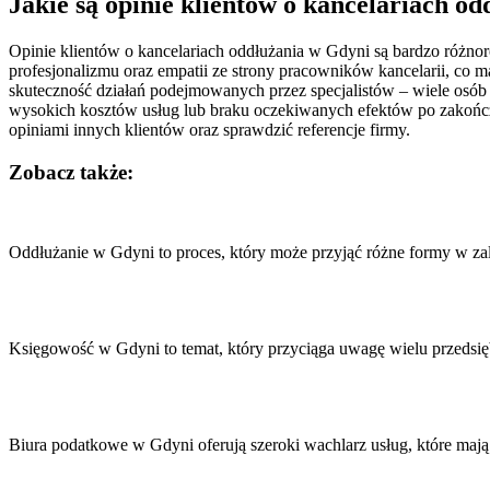
Jakie są opinie klientów o kancelariach o
Opinie klientów o kancelariach oddłużania w Gdyni są bardzo różnor
profesjonalizmu oraz empatii ze strony pracowników kancelarii, co
skuteczność działań podejmowanych przez specjalistów – wiele osób 
wysokich kosztów usług lub braku oczekiwanych efektów po zakończen
opiniami innych klientów oraz sprawdzić referencje firmy.
Zobacz także:
Nawigacja
wpisu
Oddłużanie w Gdyni to proces, który może przyjąć różne formy w za
Księgowość w Gdyni to temat, który przyciąga uwagę wielu przedsi
Biura podatkowe w Gdyni oferują szeroki wachlarz usług, które ma