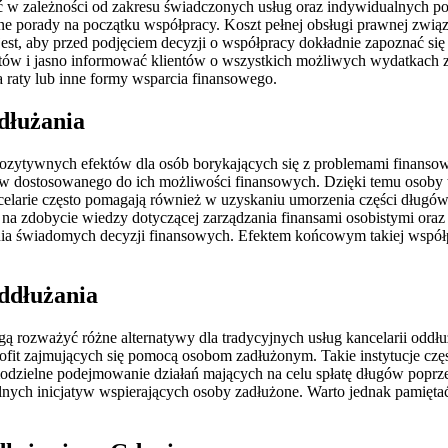
 w zależności od zakresu świadczonych usług oraz indywidualnych potrz
łatne porady na początku współpracy. Koszt pełnej obsługi prawnej zwi
st, aby przed podjęciem decyzji o współpracy dokładnie zapoznać się
sztów i jasno informować klientów o wszystkich możliwych wydatkach 
a raty lub inne formy wsparcia finansowego.
ddłużania
ozytywnych efektów dla osób borykających się z problemami finansow
ów dostosowanego do ich możliwości finansowych. Dzięki temu osoby t
larie często pomagają również w uzyskaniu umorzenia części długów l
 na zdobycie wiedzy dotyczącej zarządzania finansami osobistymi oraz
 świadomych decyzji finansowych. Efektem końcowym takiej współprac
oddłużania
rozważyć różne alternatywy dla tradycyjnych usług kancelarii oddłuż
fit zajmujących się pomocą osobom zadłużonym. Takie instytucje częst
modzielne podejmowanie działań mających na celu spłatę długów popr
nych inicjatyw wspierających osoby zadłużone. Warto jednak pamiętać