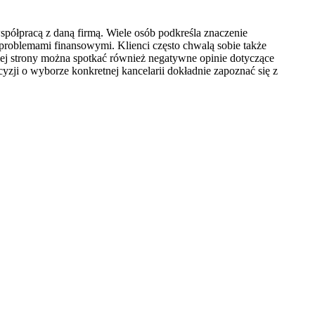
półpracą z daną firmą. Wiele osób podkreśla znaczenie
problemami finansowymi. Klienci często chwalą sobie także
iej strony można spotkać również negatywne opinie dotyczące
zji o wyborze konkretnej kancelarii dokładnie zapoznać się z