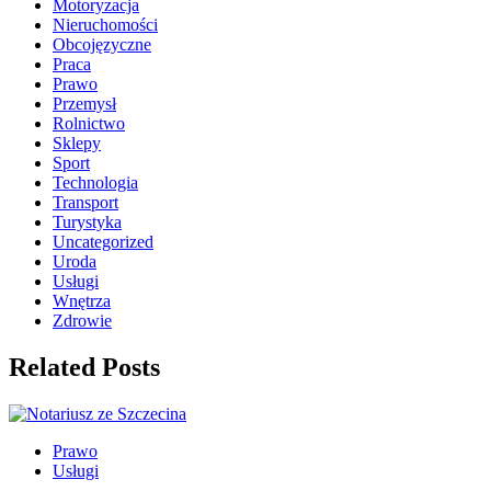
Motoryzacja
Nieruchomości
Obcojęzyczne
Praca
Prawo
Przemysł
Rolnictwo
Sklepy
Sport
Technologia
Transport
Turystyka
Uncategorized
Uroda
Usługi
Wnętrza
Zdrowie
Related Posts
Prawo
Usługi