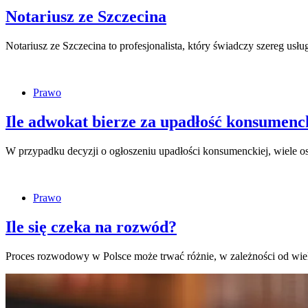
Notariusz ze Szczecina
Notariusz ze Szczecina to profesjonalista, który świadczy szereg u
Prawo
Ile adwokat bierze za upadłość konsumenc
W przypadku decyzji o ogłoszeniu upadłości konsumenckiej, wiele os
Prawo
Ile się czeka na rozwód?
Proces rozwodowy w Polsce może trwać różnie, w zależności od wi