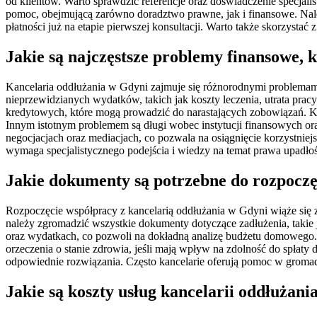
od klientów. Warto sprawdzić referencje oraz doświadczenie specja
pomoc, obejmującą zarówno doradztwo prawne, jak i finansowe. Nale
płatności już na etapie pierwszej konsultacji. Warto także skorzyst
Jakie są najczęstsze problemy finansowe, 
Kancelaria oddłużania w Gdyni zajmuje się różnorodnymi problemami 
nieprzewidzianych wydatków, takich jak koszty leczenia, utrata pra
kredytowych, które mogą prowadzić do narastających zobowiązań. Ka
Innym istotnym problemem są długi wobec instytucji finansowych or
negocjacjach oraz mediacjach, co pozwala na osiągnięcie korzystnie
wymaga specjalistycznego podejścia i wiedzy na temat prawa upadłoś
Jakie dokumenty są potrzebne do rozpoczę
Rozpoczęcie współpracy z kancelarią oddłużania w Gdyni wiąże się 
należy zgromadzić wszystkie dokumenty dotyczące zadłużenia, takie
oraz wydatkach, co pozwoli na dokładną analizę budżetu domowego. 
orzeczenia o stanie zdrowia, jeśli mają wpływ na zdolność do spłaty 
odpowiednie rozwiązania. Często kancelarie oferują pomoc w gromad
Jakie są koszty usług kancelarii oddłużan