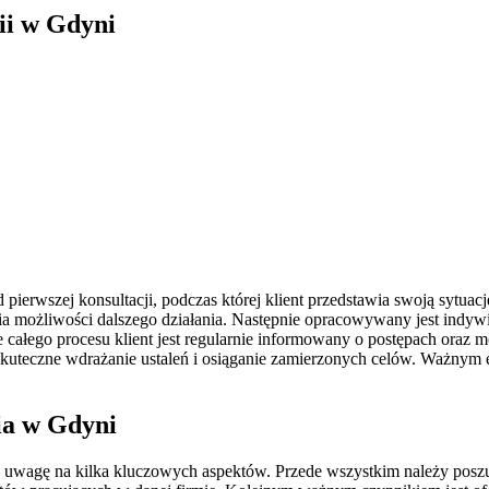
ii w Gdyni
pierwszej konsultacji, podczas której klient przedstawia swoją sytuac
nia możliwości dalszego działania. Następnie opracowywany jest indywi
ie całego procesu klient jest regularnie informowany o postępach oraz
kuteczne wdrażanie ustaleń i osiąganie zamierzonych celów. Ważnym el
ia w Gdyni
ć uwagę na kilka kluczowych aspektów. Przede wszystkim należy poszu