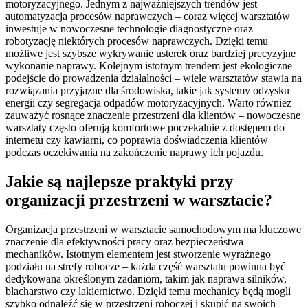
motoryzacyjnego. Jednym z najważniejszych trendów jest
automatyzacja procesów naprawczych – coraz więcej warsztatów
inwestuje w nowoczesne technologie diagnostyczne oraz
robotyzację niektórych procesów naprawczych. Dzięki temu
możliwe jest szybsze wykrywanie usterek oraz bardziej precyzyjne
wykonanie naprawy. Kolejnym istotnym trendem jest ekologiczne
podejście do prowadzenia działalności – wiele warsztatów stawia na
rozwiązania przyjazne dla środowiska, takie jak systemy odzysku
energii czy segregacja odpadów motoryzacyjnych. Warto również
zauważyć rosnące znaczenie przestrzeni dla klientów – nowoczesne
warsztaty często oferują komfortowe poczekalnie z dostępem do
internetu czy kawiarni, co poprawia doświadczenia klientów
podczas oczekiwania na zakończenie naprawy ich pojazdu.
Jakie są najlepsze praktyki przy
organizacji przestrzeni w warsztacie?
Organizacja przestrzeni w warsztacie samochodowym ma kluczowe
znaczenie dla efektywności pracy oraz bezpieczeństwa
mechaników. Istotnym elementem jest stworzenie wyraźnego
podziału na strefy robocze – każda część warsztatu powinna być
dedykowana określonym zadaniom, takim jak naprawa silników,
blacharstwo czy lakiernictwo. Dzięki temu mechanicy będą mogli
szybko odnaleźć się w przestrzeni roboczej i skupić na swoich