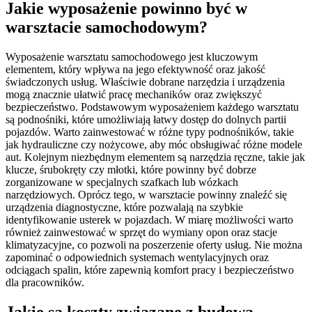
Jakie wyposażenie powinno być w
warsztacie samochodowym?
Wyposażenie warsztatu samochodowego jest kluczowym
elementem, który wpływa na jego efektywność oraz jakość
świadczonych usług. Właściwie dobrane narzędzia i urządzenia
mogą znacznie ułatwić pracę mechaników oraz zwiększyć
bezpieczeństwo. Podstawowym wyposażeniem każdego warsztatu
są podnośniki, które umożliwiają łatwy dostęp do dolnych partii
pojazdów. Warto zainwestować w różne typy podnośników, takie
jak hydrauliczne czy nożycowe, aby móc obsługiwać różne modele
aut. Kolejnym niezbędnym elementem są narzędzia ręczne, takie jak
klucze, śrubokręty czy młotki, które powinny być dobrze
zorganizowane w specjalnych szafkach lub wózkach
narzędziowych. Oprócz tego, w warsztacie powinny znaleźć się
urządzenia diagnostyczne, które pozwalają na szybkie
identyfikowanie usterek w pojazdach. W miarę możliwości warto
również zainwestować w sprzęt do wymiany opon oraz stacje
klimatyzacyjne, co pozwoli na poszerzenie oferty usług. Nie można
zapominać o odpowiednich systemach wentylacyjnych oraz
odciągach spalin, które zapewnią komfort pracy i bezpieczeństwo
dla pracowników.
Jakie są koszty związane z budową