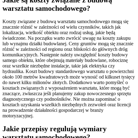
warsztatu samochodowego?
Koszty związane z budową warsztatu samochodowego mogą się
znacznie różnić w zależności od wielu czynników, takich jak
lokalizacja, wielkość obiektu oraz rodzaj usług, jakie będą
świadczone. Na początku warto zwrócić uwagę na koszty zakupu
lub wynajmu działki budowlanej. Ceny gruntów mogą się znacznie
różnić w zależności od regionu oraz bliskości do głównych dróg
komunikacyjnych. Następnie należy uwzględnić koszty budowy
samego obiektu, które obejmują materiały budowlane, robociznę
oraz wszelkie niezbędne instalacje, takie jak elektryka czy
hydraulika. Koszt budowy standardowego warsztatu o powierzchni
około 100 metrów kwadratowych może wynosić od kilkuset tysięcy
do nawet kilku milionów złotych. Dodatkowo warto pomyśleć o
kosztach związanych z wyposażeniem warsztatu, które mogą być
znaczące, zwłaszcza jeśli planujemy zakup nowoczesnego sprzętu
diagnostycznego czy podnośników. Nie można zapominać o
kosztach uzyskania wszelkich niezbędnych zezwoleń oraz licencji
na prowadzenie działalności gospodarczej w branży
motoryzacyjnej.
Jakie przepisy regulują wymiary
warsztatu samochodowego?