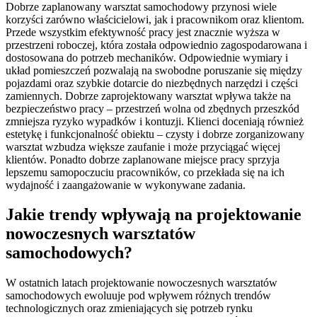
Dobrze zaplanowany warsztat samochodowy przynosi wiele
korzyści zarówno właścicielowi, jak i pracownikom oraz klientom.
Przede wszystkim efektywność pracy jest znacznie wyższa w
przestrzeni roboczej, która została odpowiednio zagospodarowana i
dostosowana do potrzeb mechaników. Odpowiednie wymiary i
układ pomieszczeń pozwalają na swobodne poruszanie się między
pojazdami oraz szybkie dotarcie do niezbędnych narzędzi i części
zamiennych. Dobrze zaprojektowany warsztat wpływa także na
bezpieczeństwo pracy – przestrzeń wolna od zbędnych przeszkód
zmniejsza ryzyko wypadków i kontuzji. Klienci doceniają również
estetykę i funkcjonalność obiektu – czysty i dobrze zorganizowany
warsztat wzbudza większe zaufanie i może przyciągać więcej
klientów. Ponadto dobrze zaplanowane miejsce pracy sprzyja
lepszemu samopoczuciu pracowników, co przekłada się na ich
wydajność i zaangażowanie w wykonywane zadania.
Jakie trendy wpływają na projektowanie
nowoczesnych warsztatów
samochodowych?
W ostatnich latach projektowanie nowoczesnych warsztatów
samochodowych ewoluuje pod wpływem różnych trendów
technologicznych oraz zmieniających się potrzeb rynku