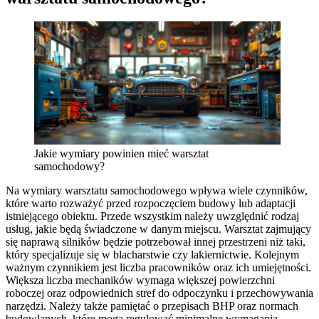
Jakie wymiary powinien mieć warsztat
samochodowy?
Na wymiary warsztatu samochodowego wpływa wiele czynników,
które warto rozważyć przed rozpoczęciem budowy lub adaptacji
istniejącego obiektu. Przede wszystkim należy uwzględnić rodzaj
usług, jakie będą świadczone w danym miejscu. Warsztat zajmujący
się naprawą silników będzie potrzebował innej przestrzeni niż taki,
który specjalizuje się w blacharstwie czy lakiernictwie. Kolejnym
ważnym czynnikiem jest liczba pracowników oraz ich umiejętności.
Większa liczba mechaników wymaga większej powierzchni
roboczej oraz odpowiednich stref do odpoczynku i przechowywania
narzędzi. Należy także pamiętać o przepisach BHP oraz normach
budowlanych, które mogą regulować minimalne wymagania