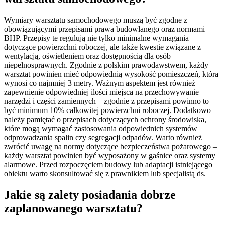
Wymiary warsztatu samochodowego muszą być zgodne z
obowiązującymi przepisami prawa budowlanego oraz normami
BHP. Przepisy te regulują nie tylko minimalne wymagania
dotyczące powierzchni roboczej, ale także kwestie związane z
wentylacją, oświetleniem oraz dostępnością dla osób
niepełnosprawnych. Zgodnie z polskim prawodawstwem, każdy
warsztat powinien mieć odpowiednią wysokość pomieszczeń, która
wynosi co najmniej 3 metry. Ważnym aspektem jest również
zapewnienie odpowiedniej ilości miejsca na przechowywanie
narzędzi i części zamiennych – zgodnie z przepisami powinno to
być minimum 10% całkowitej powierzchni roboczej. Dodatkowo
należy pamiętać o przepisach dotyczących ochrony środowiska,
które mogą wymagać zastosowania odpowiednich systemów
odprowadzania spalin czy segregacji odpadów. Warto również
zwrócić uwagę na normy dotyczące bezpieczeństwa pożarowego –
każdy warsztat powinien być wyposażony w gaśnice oraz systemy
alarmowe. Przed rozpoczęciem budowy lub adaptacji istniejącego
obiektu warto skonsultować się z prawnikiem lub specjalistą ds.
Jakie są zalety posiadania dobrze
zaplanowanego warsztatu?