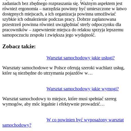
zadaniach bez zbędnego rozpraszania się. Ważnym aspektem jest
również ergonomia – narzędzia powinny być umieszczone w łatwo
dostępnych miejscach, a ich organizacja powinna umożliwiać
szybkie ich odnalezienie podczas pracy. Dobrze zaplanowana
przestrzeń powinna również uwzględniać strefy odpoczynku dla
pracowników – zapewnienie miejsca do relaksu sprzyja lepszemu
samopoczuciu zespołu i zwiększa jego wydajność.
Zobacz także:
Nawigacja
Warsztat samochodowy jakie usługi?
wpisu
Warsztaty samochodowe w Polsce oferują szeroki wachlarz usług,
które są niezbędne do utrzymania pojazdów w…
Warsztat samochodowy jakie wymogi?
Warsztat samochodowy to miejsce, które musi spełniać szereg
wymogów, aby móc legalnie i efektywnie prowadzić…
W co powinien być wyposażony warsztat
samochodowy?