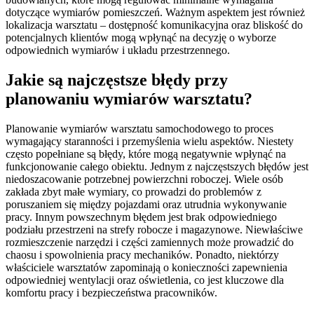
dotyczące wymiarów pomieszczeń. Ważnym aspektem jest również
lokalizacja warsztatu – dostępność komunikacyjna oraz bliskość do
potencjalnych klientów mogą wpłynąć na decyzję o wyborze
odpowiednich wymiarów i układu przestrzennego.
Jakie są najczęstsze błędy przy
planowaniu wymiarów warsztatu?
Planowanie wymiarów warsztatu samochodowego to proces
wymagający staranności i przemyślenia wielu aspektów. Niestety
często popełniane są błędy, które mogą negatywnie wpłynąć na
funkcjonowanie całego obiektu. Jednym z najczęstszych błędów jest
niedoszacowanie potrzebnej powierzchni roboczej. Wiele osób
zakłada zbyt małe wymiary, co prowadzi do problemów z
poruszaniem się między pojazdami oraz utrudnia wykonywanie
pracy. Innym powszechnym błędem jest brak odpowiedniego
podziału przestrzeni na strefy robocze i magazynowe. Niewłaściwe
rozmieszczenie narzędzi i części zamiennych może prowadzić do
chaosu i spowolnienia pracy mechaników. Ponadto, niektórzy
właściciele warsztatów zapominają o konieczności zapewnienia
odpowiedniej wentylacji oraz oświetlenia, co jest kluczowe dla
komfortu pracy i bezpieczeństwa pracowników.