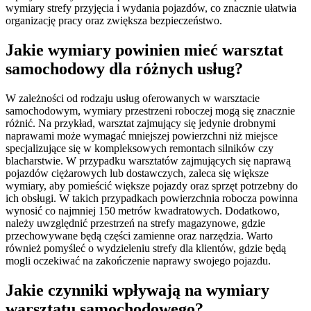
wymiary strefy przyjęcia i wydania pojazdów, co znacznie ułatwia
organizację pracy oraz zwiększa bezpieczeństwo.
Jakie wymiary powinien mieć warsztat
samochodowy dla różnych usług?
W zależności od rodzaju usług oferowanych w warsztacie
samochodowym, wymiary przestrzeni roboczej mogą się znacznie
różnić. Na przykład, warsztat zajmujący się jedynie drobnymi
naprawami może wymagać mniejszej powierzchni niż miejsce
specjalizujące się w kompleksowych remontach silników czy
blacharstwie. W przypadku warsztatów zajmujących się naprawą
pojazdów ciężarowych lub dostawczych, zaleca się większe
wymiary, aby pomieścić większe pojazdy oraz sprzęt potrzebny do
ich obsługi. W takich przypadkach powierzchnia robocza powinna
wynosić co najmniej 150 metrów kwadratowych. Dodatkowo,
należy uwzględnić przestrzeń na strefy magazynowe, gdzie
przechowywane będą części zamienne oraz narzędzia. Warto
również pomyśleć o wydzieleniu strefy dla klientów, gdzie będą
mogli oczekiwać na zakończenie naprawy swojego pojazdu.
Jakie czynniki wpływają na wymiary
warsztatu samochodowego?