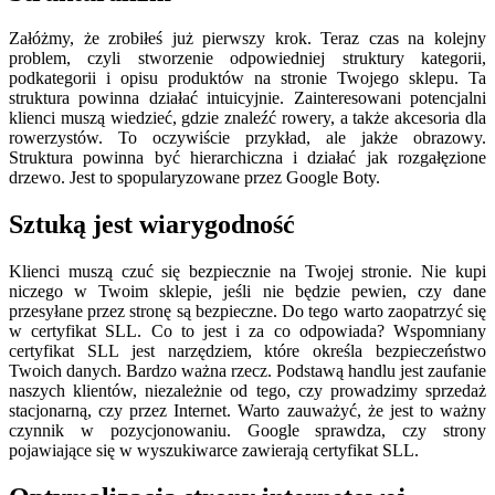
Załóżmy, że zrobiłeś już pierwszy krok. Teraz czas na kolejny
problem, czyli stworzenie odpowiedniej struktury kategorii,
podkategorii i opisu produktów na stronie Twojego sklepu. Ta
struktura powinna działać intuicyjnie. Zainteresowani potencjalni
klienci muszą wiedzieć, gdzie znaleźć rowery, a także akcesoria dla
rowerzystów. To oczywiście przykład, ale jakże obrazowy.
Struktura powinna być hierarchiczna i działać jak rozgałęzione
drzewo. Jest to spopularyzowane przez Google Boty.
Sztuką jest wiarygodność
Klienci muszą czuć się bezpiecznie na Twojej stronie. Nie kupi
niczego w Twoim sklepie, jeśli nie będzie pewien, czy dane
przesyłane przez stronę są bezpieczne. Do tego warto zaopatrzyć się
w certyfikat SLL. Co to jest i za co odpowiada? Wspomniany
certyfikat SLL jest narzędziem, które określa bezpieczeństwo
Twoich danych. Bardzo ważna rzecz. Podstawą handlu jest zaufanie
naszych klientów, niezależnie od tego, czy prowadzimy sprzedaż
stacjonarną, czy przez Internet. Warto zauważyć, że jest to ważny
czynnik w pozycjonowaniu. Google sprawdza, czy strony
pojawiające się w wyszukiwarce zawierają certyfikat SLL.