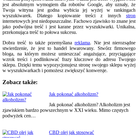
jest absolutnym wymogiem dla robotów Google, aby uznały, że
Twoja witryna jest godna wybicia jej wyżej w rankingach
wyszukiwarek. Dlatego kopiowanie treści z innych
stron
internetowych jest niedopuszczalne. Fachowo zjawisko to znane jest
jako podwójna treść i jest karane przez wyszukiwarki. Unikalna,
przekonująca treść to połowa sukcesu.
Dobra treść to także przemyślana
reklama
. Nie jest nierozsądne
stwierdzenie, że jest to handel lewarowany. Stwórz firmowego
bloga, na którym możesz umieszczać angażujące, przyciągające
wzrok treści i podlinkować frazy kluczowe do adresu Twojego
sklepu. Dzięki temu wypozycjonujesz stronę swojego sklepu wyżej
w wyszukiwarkach i pomożesz zwiększyć konwersje.
Zobacz także:
Nawigacja
Jak pokonać alkoholizm?
wpisu
Jak pokonać alkoholizm? Alkoholizm jest
zjawiskiem bardzo powszechnym w XXI wieku. Mimo częstych
podwyżek cen…
CBD olej jak stosować