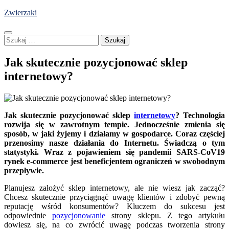
Skip
Zwierzaki
to
content
Szukaj:
Jak skutecznie pozycjonować sklep
internetowy?
Jak skutecznie pozycjonować sklep
internetowy
? Technologia
rozwija się w zawrotnym tempie. Jednocześnie zmienia się
sposób, w jaki żyjemy i działamy w gospodarce. Coraz częściej
przenosimy nasze działania do Internetu. Świadczą o tym
statystyki. Wraz z pojawieniem się pandemii SARS-CoV19
rynek e-commerce jest beneficjentem ograniczeń w swobodnym
przepływie.
Planujesz założyć sklep internetowy, ale nie wiesz jak zacząć?
Chcesz skutecznie przyciągnąć uwagę klientów i zdobyć pewną
reputację wśród konsumentów? Kluczem do sukcesu jest
odpowiednie
pozycjonowanie
strony sklepu. Z tego artykułu
dowiesz się, na co zwrócić uwagę podczas tworzenia strony