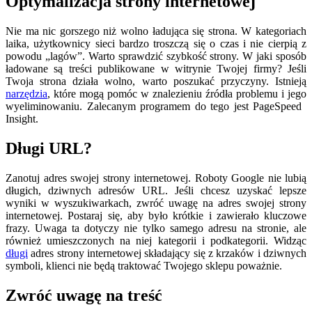
Optymalizacja strony internetowej
Nie ma nic gorszego niż wolno ładująca się strona. W kategoriach
laika, użytkownicy sieci bardzo troszczą się o czas i nie cierpią z
powodu „lagów”. Warto sprawdzić szybkość strony. W jaki sposób
ładowane są treści publikowane w witrynie Twojej firmy? Jeśli
Twoja strona działa wolno, warto poszukać przyczyny. Istnieją
narzędzia
, które mogą pomóc w znalezieniu źródła problemu i jego
wyeliminowaniu. Zalecanym programem do tego jest PageSpeed ​​​​
Insight.
Długi URL?
Zanotuj adres swojej strony internetowej. Roboty Google nie lubią
długich, dziwnych adresów URL. Jeśli chcesz uzyskać lepsze
wyniki w wyszukiwarkach, zwróć uwagę na adres swojej strony
internetowej. Postaraj się, aby było krótkie i zawierało kluczowe
frazy. Uwaga ta dotyczy nie tylko samego adresu na stronie, ale
również umieszczonych na niej kategorii i podkategorii. Widząc
długi
adres strony internetowej składający się z krzaków i dziwnych
symboli, klienci nie będą traktować Twojego sklepu poważnie.
Zwróć uwagę na treść