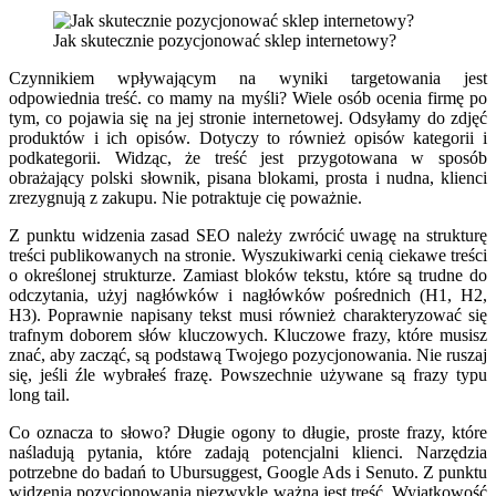
Jak skutecznie pozycjonować sklep internetowy?
Czynnikiem wpływającym na wyniki targetowania jest
odpowiednia treść. co mamy na myśli? Wiele osób ocenia firmę po
tym, co pojawia się na jej stronie internetowej. Odsyłamy do zdjęć
produktów i ich opisów. Dotyczy to również opisów kategorii i
podkategorii. Widząc, że treść jest przygotowana w sposób
obrażający polski słownik, pisana blokami, prosta i nudna, klienci
zrezygnują z zakupu. Nie potraktuje cię poważnie.
Z punktu widzenia zasad SEO należy zwrócić uwagę na strukturę
treści publikowanych na stronie. Wyszukiwarki cenią ciekawe treści
o określonej strukturze. Zamiast bloków tekstu, które są trudne do
odczytania, użyj nagłówków i nagłówków pośrednich (H1, H2,
H3). Poprawnie napisany tekst musi również charakteryzować się
trafnym doborem słów kluczowych. Kluczowe frazy, które musisz
znać, aby zacząć, są podstawą Twojego pozycjonowania. Nie ruszaj
się, jeśli źle wybrałeś frazę. Powszechnie używane są frazy typu
long tail.
Co oznacza to słowo? Długie ogony to długie, proste frazy, które
naśladują pytania, które zadają potencjalni klienci. Narzędzia
potrzebne do badań to Ubursuggest, Google Ads i Senuto. Z punktu
widzenia pozycjonowania niezwykle ważna jest treść. Wyjątkowość