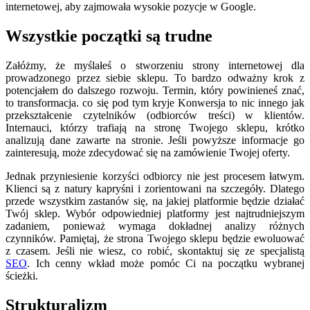
internetowej, aby zajmowała wysokie pozycje w Google.
Wszystkie początki są trudne
Załóżmy, że myślałeś o stworzeniu strony internetowej dla
prowadzonego przez siebie sklepu. To bardzo odważny krok z
potencjałem do dalszego rozwoju. Termin, który powinieneś znać,
to transformacja. co się pod tym kryje Konwersja to nic innego jak
przekształcenie czytelników (odbiorców treści) w klientów.
Internauci, którzy trafiają na stronę Twojego sklepu, krótko
analizują dane zawarte na stronie. Jeśli powyższe informacje go
zainteresują, może zdecydować się na zamówienie Twojej oferty.
Jednak przyniesienie korzyści odbiorcy nie jest procesem łatwym.
Klienci są z natury kapryśni i zorientowani na szczegóły. Dlatego
przede wszystkim zastanów się, na jakiej platformie będzie działać
Twój sklep. Wybór odpowiedniej platformy jest najtrudniejszym
zadaniem, ponieważ wymaga dokładnej analizy różnych
czynników. Pamiętaj, że strona Twojego sklepu będzie ewoluować
z czasem. Jeśli nie wiesz, co robić, skontaktuj się ze specjalistą
SEO
. Ich cenny wkład może pomóc Ci na początku wybranej
ścieżki.
Strukturalizm