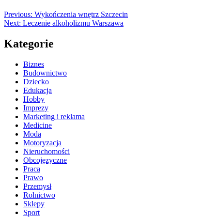
Previous:
Wykończenia wnętrz Szczecin
Next:
Leczenie alkoholizmu Warszawa
Kategorie
Biznes
Budownictwo
Dziecko
Edukacja
Hobby
Imprezy
Marketing i reklama
Medicine
Moda
Motoryzacja
Nieruchomości
Obcojęzyczne
Praca
Prawo
Przemysł
Rolnictwo
Sklepy
Sport