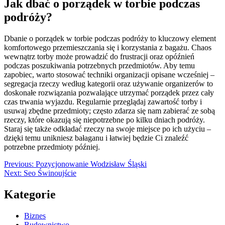
Jak dbać o porządek w torbie podczas
podróży?
Dbanie o porządek w torbie podczas podróży to kluczowy element
komfortowego przemieszczania się i korzystania z bagażu. Chaos
wewnątrz torby może prowadzić do frustracji oraz opóźnień
podczas poszukiwania potrzebnych przedmiotów. Aby temu
zapobiec, warto stosować techniki organizacji opisane wcześniej –
segregacja rzeczy według kategorii oraz używanie organizerów to
doskonałe rozwiązania pozwalające utrzymać porządek przez cały
czas trwania wyjazdu. Regularnie przeglądaj zawartość torby i
usuwaj zbędne przedmioty; często zdarza się nam zabierać ze sobą
rzeczy, które okazują się niepotrzebne po kilku dniach podróży.
Staraj się także odkładać rzeczy na swoje miejsce po ich użyciu –
dzięki temu unikniesz bałaganu i łatwiej będzie Ci znaleźć
potrzebne przedmioty później.
Nawigacja
Previous:
Pozycjonowanie Wodzisław Śląski
Next:
Seo Świnoujście
wpisu
Kategorie
Biznes
Budownictwo