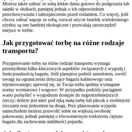
Możesz także zabrać ze sobą lekkie dania gotowe do podgrzania lub
sałatki w słoikach; pamiętaj jednak o ich odpowiednim
przechowywaniu i zabezpieczeniu przed rozlaniem. Co więcej, jeśli
chcesz zabrać napoje ze sobą, rozważ użycie butelek wielokrotnego
użytku; są one bardziej ekologiczne i pozwalają zaoszczędzić
miejsce w torbie.
Jak przygotować torbę na różne rodzaje
transportu?
Przygotowanie torby na różne rodzaje transportu wymaga
przemyślenia kilku kluczowych aspektów związanych z wygodą i
funkcjonalnością bagażu. Jeśli planujesz podróż samolotem, zwróć
uwagę na ograniczenia dotyczące bagażu kabinowego oraz
rejestrowanego; upewnij się, że Twoja torba spełnia wymagane
normy wymiarowe i wagowe. W przypadku podróży pociągiem
warto pomyśleć o wygodnym dostępie do najpotrzebniejszych
rzeczy; dobrze jest mieć pod ręką małą torbę lub plecak z osobistymi
rzeczami oraz jedzeniem na drogę. Przy planowaniu wyjazdu
samochodem możesz pozwolić sobie na większą swobodę
pakowania; jednak pamiętaj o równomiernym rozłożeniu ciężaru
bagażu dla zachowania stabilności pojazdu.