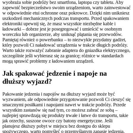
wyobraża sobie podróży bez smartfona, laptopa czy tabletu. Aby
zapewnić bezpieczeństwo swoim urządzeniom, warto zainwestować
w odpowiednie etui ochronne oraz pokrowce. Dzięki nim unikniesz
uszkodzeń mechanicznych podczas transportu. Przed spakowaniem
elektroniki upewnij się, że masz wszystkie niezbędne kable i
ładowarki – dobrze jest je posegregować i umieścić w osobnym
woreczku lub organizerze, aby uniknąć plątania się przewodów.
Pamiętaj również o powerbanku – to niezwykle przydatny gadżet,
który pozwoli Ci naładować urządzenia w trakcie długich podróży.
Warto także rozważyć zabranie adaptera do gniazdka elektrycznego,
szczególnie jeśli wybierasz się za granicę; różnice w standardach
mogą sprawić problemy z ładowaniem urządzeń.
Jak spakować jedzenie i napoje na
dłuższy wyjazd?
Pakowanie jedzenia i napojów na dłuższy wyjazd może być
wyzwaniem, ale odpowiednie przygotowanie pozwoli Ci cieszyć się
smacznymi posiłkami i napojami nawet w trakcie podróży. Przede
wszystkim zastanów się nad tym, co możesz zabrać ze sobą –
najlepiej sprawdzają się produkty trwałe i łatwe do transportu, takie
jak orzechy, suszone owoce czy batony energetyczne. Jeśli
planujesz dłuższy pobyt w miejscu bez dostępu do sklepu
spożywczego, warto pomyśleć o przemyślanym zapasie jedzenia.