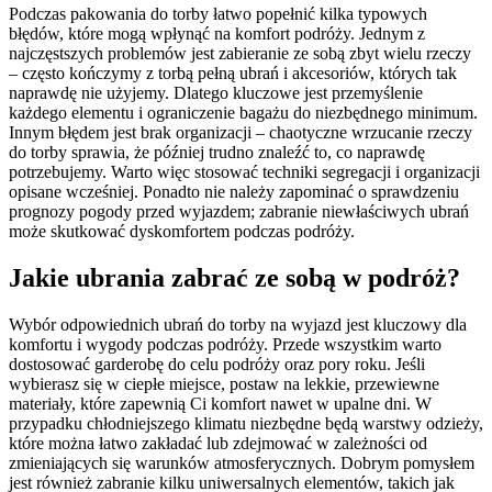
Podczas pakowania do torby łatwo popełnić kilka typowych
błędów, które mogą wpłynąć na komfort podróży. Jednym z
najczęstszych problemów jest zabieranie ze sobą zbyt wielu rzeczy
– często kończymy z torbą pełną ubrań i akcesoriów, których tak
naprawdę nie użyjemy. Dlatego kluczowe jest przemyślenie
każdego elementu i ograniczenie bagażu do niezbędnego minimum.
Innym błędem jest brak organizacji – chaotyczne wrzucanie rzeczy
do torby sprawia, że później trudno znaleźć to, co naprawdę
potrzebujemy. Warto więc stosować techniki segregacji i organizacji
opisane wcześniej. Ponadto nie należy zapominać o sprawdzeniu
prognozy pogody przed wyjazdem; zabranie niewłaściwych ubrań
może skutkować dyskomfortem podczas podróży.
Jakie ubrania zabrać ze sobą w podróż?
Wybór odpowiednich ubrań do torby na wyjazd jest kluczowy dla
komfortu i wygody podczas podróży. Przede wszystkim warto
dostosować garderobę do celu podróży oraz pory roku. Jeśli
wybierasz się w ciepłe miejsce, postaw na lekkie, przewiewne
materiały, które zapewnią Ci komfort nawet w upalne dni. W
przypadku chłodniejszego klimatu niezbędne będą warstwy odzieży,
które można łatwo zakładać lub zdejmować w zależności od
zmieniających się warunków atmosferycznych. Dobrym pomysłem
jest również zabranie kilku uniwersalnych elementów, takich jak