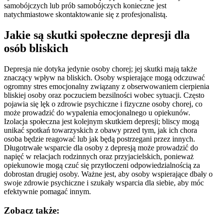
samobójczych lub prób samobójczych konieczne jest
natychmiastowe skontaktowanie się z profesjonalistą.
Jakie są skutki społeczne depresji dla
osób bliskich
Depresja nie dotyka jedynie osoby chorej; jej skutki mają także
znaczący wpływ na bliskich. Osoby wspierające mogą odczuwać
ogromny stres emocjonalny związany z obserwowaniem cierpienia
bliskiej osoby oraz poczuciem bezsilności wobec sytuacji. Często
pojawia się lęk o zdrowie psychiczne i fizyczne osoby chorej, co
może prowadzić do wypalenia emocjonalnego u opiekunów.
Izolacja społeczna jest kolejnym skutkiem depresji; bliscy mogą
unikać spotkań towarzyskich z obawy przed tym, jak ich chora
osoba będzie reagować lub jak będą postrzegani przez innych.
Długotrwałe wsparcie dla osoby z depresją może prowadzić do
napięć w relacjach rodzinnych oraz przyjacielskich, ponieważ
opiekunowie mogą czuć się przytłoczeni odpowiedzialnością za
dobrostan drugiej osoby. Ważne jest, aby osoby wspierające dbały o
swoje zdrowie psychiczne i szukały wsparcia dla siebie, aby móc
efektywnie pomagać innym.
Zobacz także: