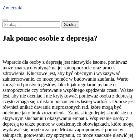
Skip
Zwierzaki
to
content
Szukaj:
Jak pomoc osobie z depresja?
Wsparcie dla osoby z depresją jest niezwykle istotne, ponieważ
może znacząco wpłynąć na jej samopoczucie oraz proces
zdrowienia. Kluczowe jest, aby być obecnym i wykazywać
zainteresowanie, co może pomóc w budowaniu zaufania. Warto
zacząć od prostych gestów, takich jak regularne pytanie o
samopoczucie czy oferowanie wspólnego spędzenia czasu. Ważne
jest, aby nie oceniać i nie krytykować, ponieważ osoba z depresją
często zmaga się z niskim poczuciem własnej wartości. Dobrze jest
również unikać dawania nieproszonych rad, które mogą być
odebrane jako brak zrozumienia. Zamiast tego lepiej skupić się na
aktywnym słuchaniu i okazywaniu empatii. Wspieranie osoby z
depresją to także pomoc w codziennych obowiązkach, które mogą
wydawać się przytłaczające. Można zaproponować pomoc w
zakupach, gotowaniu czy sprzątaniu, co może znacznie ułatwić jej