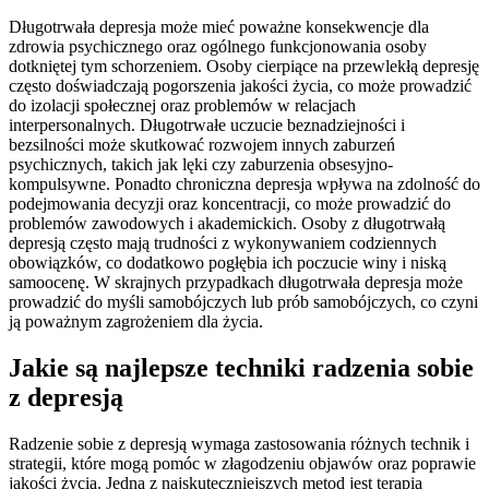
Długotrwała depresja może mieć poważne konsekwencje dla
zdrowia psychicznego oraz ogólnego funkcjonowania osoby
dotkniętej tym schorzeniem. Osoby cierpiące na przewlekłą depresję
często doświadczają pogorszenia jakości życia, co może prowadzić
do izolacji społecznej oraz problemów w relacjach
interpersonalnych. Długotrwałe uczucie beznadziejności i
bezsilności może skutkować rozwojem innych zaburzeń
psychicznych, takich jak lęki czy zaburzenia obsesyjno-
kompulsywne. Ponadto chroniczna depresja wpływa na zdolność do
podejmowania decyzji oraz koncentracji, co może prowadzić do
problemów zawodowych i akademickich. Osoby z długotrwałą
depresją często mają trudności z wykonywaniem codziennych
obowiązków, co dodatkowo pogłębia ich poczucie winy i niską
samoocenę. W skrajnych przypadkach długotrwała depresja może
prowadzić do myśli samobójczych lub prób samobójczych, co czyni
ją poważnym zagrożeniem dla życia.
Jakie są najlepsze techniki radzenia sobie
z depresją
Radzenie sobie z depresją wymaga zastosowania różnych technik i
strategii, które mogą pomóc w złagodzeniu objawów oraz poprawie
jakości życia. Jedną z najskuteczniejszych metod jest terapia