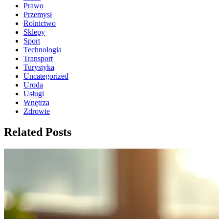
Prawo
Przemysł
Rolnictwo
Sklepy
Sport
Technologia
Transport
Turystyka
Uncategorized
Uroda
Usługi
Wnętrza
Zdrowie
Related Posts