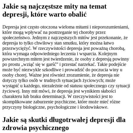
Jakie są najczęstsze mity na temat
depresji, które warto obalić
Depresja jest często otoczona wieloma mitami i nieporozumieniami,
które mogą wpływać na postrzeganie tej choroby przez
społeczeństwo. Jednym z najczęstszych mitów jest przekonanie, że
depresja to tylko chwilowy stan smutku, który można łatwo
przezwyciężyć. W rzeczywistości depresja jest poważną chorobą,
która wymaga odpowiedniego leczenia i wsparcia. Kolejnym
powszechnym mitem jest twierdzenie, że osoby z depresją powinny
po prostu „wziąć się w garść” i przestać narzekać. Takie podejście
może być niezwykle szkodliwe i prowadzić do poczucia winy u
osoby chorej. Ważne jest również zrozumienie, że depresja nie
dotyczy tylko osób w trudnych sytuacjach życiowych; może
wystąpić u każdego, niezależnie od statusu społecznego czy sytuacji
życiowej. Inny mit mówi, że depresja jest wynikiem słabości
charakteru lub braku determinacji. W rzeczywistości jest to
skomplikowane zaburzenie psychiczne, które może mieć różne
przyczyny biologiczne, psychologiczne i środowiskowe.
Jakie są skutki długotrwałej depresji dla
zdrowia psychicznego