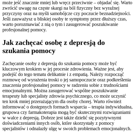
może jeść znacznie mniej lub wręcz przeciwnie – objadać się. Warto
zwrócić uwagę na częste skargi na ból fizyczny bez wyraźnej
przyczyny oraz na myśli samobójcze czy poczucie beznadziejności.
Jeśli zauważysz u bliskiej osoby te symptomy przez dłuższy czas,
warto porozmawiać z nią o tym i zasugerować poszukiwanie
profesjonalnej pomocy.
Jak zachęcać osobę z depresją do
szukania pomocy
Zachęcanie osoby z depresją do szukania pomocy może być
kluczowym krokiem w jej procesie zdrowienia. Ważne jest, aby
podejść do tego tematu delikatnie i z empatią. Należy rozpocząć
rozmowę od wyrażenia troski o jej samopoczucie oraz podkreślenia
znaczenia profesjonalnej pomocy w radzeniu sobie z trudnościami
emocjonalnymi. Można zasugerować wspólne poszukiwanie
terapeuty lub specjalisty zdrowia psychicznego, co może uczynić
ten krok mniej przerażającym dla osoby chorej. Warto również
informować o dostępnych formach wsparcia – terapia indywidualna,
grupowa czy farmakoterapia mogą być skutecznymi rozwiązaniami
w walce z depresją. Dobrze jest także dzielić się pozytywnymi
doświadczeniami innych osób, które skorzystały z pomocy
specjalistów i odnalazły ulgę w swoich problemach emocjonalnych.