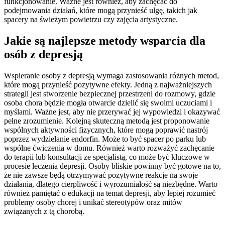
funkcjonowanie. Ważne jest również, aby zachęcać do
podejmowania działań, które mogą przynieść ulgę, takich jak
spacery na świeżym powietrzu czy zajęcia artystyczne.
Jakie są najlepsze metody wsparcia dla
osób z depresją
Wspieranie osoby z depresją wymaga zastosowania różnych metod,
które mogą przynieść pozytywne efekty. Jedną z najważniejszych
strategii jest stworzenie bezpiecznej przestrzeni do rozmowy, gdzie
osoba chora będzie mogła otwarcie dzielić się swoimi uczuciami i
myślami. Ważne jest, aby nie przerywać jej wypowiedzi i okazywać
pełne zrozumienie. Kolejną skuteczną metodą jest proponowanie
wspólnych aktywności fizycznych, które mogą poprawić nastrój
poprzez wydzielanie endorfin. Może to być spacer po parku lub
wspólne ćwiczenia w domu. Również warto rozważyć zachęcanie
do terapii lub konsultacji ze specjalistą, co może być kluczowe w
procesie leczenia depresji. Osoby bliskie powinny być gotowe na to,
że nie zawsze będą otrzymywać pozytywne reakcje na swoje
działania, dlatego cierpliwość i wyrozumiałość są niezbędne. Warto
również pamiętać o edukacji na temat depresji, aby lepiej rozumieć
problemy osoby chorej i unikać stereotypów oraz mitów
związanych z tą chorobą.