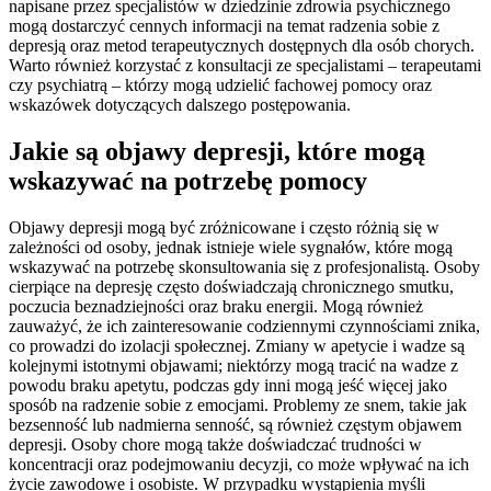
napisane przez specjalistów w dziedzinie zdrowia psychicznego
mogą dostarczyć cennych informacji na temat radzenia sobie z
depresją oraz metod terapeutycznych dostępnych dla osób chorych.
Warto również korzystać z konsultacji ze specjalistami – terapeutami
czy psychiatrą – którzy mogą udzielić fachowej pomocy oraz
wskazówek dotyczących dalszego postępowania.
Jakie są objawy depresji, które mogą
wskazywać na potrzebę pomocy
Objawy depresji mogą być zróżnicowane i często różnią się w
zależności od osoby, jednak istnieje wiele sygnałów, które mogą
wskazywać na potrzebę skonsultowania się z profesjonalistą. Osoby
cierpiące na depresję często doświadczają chronicznego smutku,
poczucia beznadziejności oraz braku energii. Mogą również
zauważyć, że ich zainteresowanie codziennymi czynnościami znika,
co prowadzi do izolacji społecznej. Zmiany w apetycie i wadze są
kolejnymi istotnymi objawami; niektórzy mogą tracić na wadze z
powodu braku apetytu, podczas gdy inni mogą jeść więcej jako
sposób na radzenie sobie z emocjami. Problemy ze snem, takie jak
bezsenność lub nadmierna senność, są również częstym objawem
depresji. Osoby chore mogą także doświadczać trudności w
koncentracji oraz podejmowaniu decyzji, co może wpływać na ich
życie zawodowe i osobiste. W przypadku wystąpienia myśli