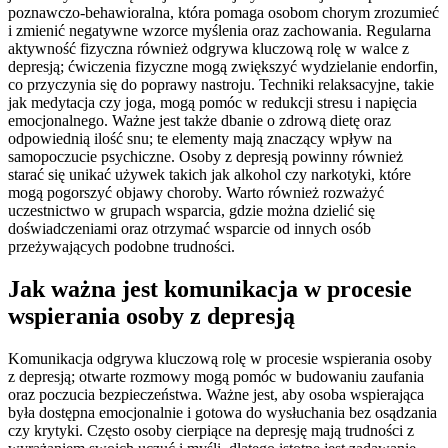
poznawczo-behawioralna, która pomaga osobom chorym zrozumieć
i zmienić negatywne wzorce myślenia oraz zachowania. Regularna
aktywność fizyczna również odgrywa kluczową rolę w walce z
depresją; ćwiczenia fizyczne mogą zwiększyć wydzielanie endorfin,
co przyczynia się do poprawy nastroju. Techniki relaksacyjne, takie
jak medytacja czy joga, mogą pomóc w redukcji stresu i napięcia
emocjonalnego. Ważne jest także dbanie o zdrową dietę oraz
odpowiednią ilość snu; te elementy mają znaczący wpływ na
samopoczucie psychiczne. Osoby z depresją powinny również
starać się unikać używek takich jak alkohol czy narkotyki, które
mogą pogorszyć objawy choroby. Warto również rozważyć
uczestnictwo w grupach wsparcia, gdzie można dzielić się
doświadczeniami oraz otrzymać wsparcie od innych osób
przeżywających podobne trudności.
Jak ważna jest komunikacja w procesie
wspierania osoby z depresją
Komunikacja odgrywa kluczową rolę w procesie wspierania osoby
z depresją; otwarte rozmowy mogą pomóc w budowaniu zaufania
oraz poczucia bezpieczeństwa. Ważne jest, aby osoba wspierająca
była dostępna emocjonalnie i gotowa do wysłuchania bez osądzania
czy krytyki. Często osoby cierpiące na depresję mają trudności z