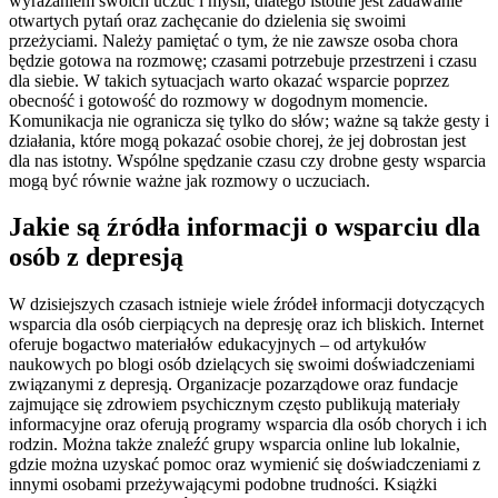
wyrażaniem swoich uczuć i myśli, dlatego istotne jest zadawanie
otwartych pytań oraz zachęcanie do dzielenia się swoimi
przeżyciami. Należy pamiętać o tym, że nie zawsze osoba chora
będzie gotowa na rozmowę; czasami potrzebuje przestrzeni i czasu
dla siebie. W takich sytuacjach warto okazać wsparcie poprzez
obecność i gotowość do rozmowy w dogodnym momencie.
Komunikacja nie ogranicza się tylko do słów; ważne są także gesty i
działania, które mogą pokazać osobie chorej, że jej dobrostan jest
dla nas istotny. Wspólne spędzanie czasu czy drobne gesty wsparcia
mogą być równie ważne jak rozmowy o uczuciach.
Jakie są źródła informacji o wsparciu dla
osób z depresją
W dzisiejszych czasach istnieje wiele źródeł informacji dotyczących
wsparcia dla osób cierpiących na depresję oraz ich bliskich. Internet
oferuje bogactwo materiałów edukacyjnych – od artykułów
naukowych po blogi osób dzielących się swoimi doświadczeniami
związanymi z depresją. Organizacje pozarządowe oraz fundacje
zajmujące się zdrowiem psychicznym często publikują materiały
informacyjne oraz oferują programy wsparcia dla osób chorych i ich
rodzin. Można także znaleźć grupy wsparcia online lub lokalnie,
gdzie można uzyskać pomoc oraz wymienić się doświadczeniami z
innymi osobami przeżywającymi podobne trudności. Książki