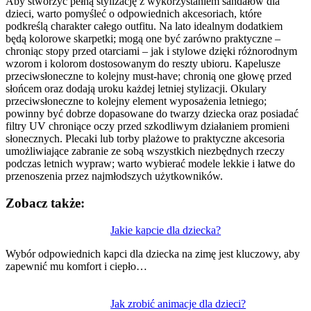
Aby stworzyć pełną stylizację z wykorzystaniem sandałów dla
dzieci, warto pomyśleć o odpowiednich akcesoriach, które
podkreślą charakter całego outfitu. Na lato idealnym dodatkiem
będą kolorowe skarpetki; mogą one być zarówno praktyczne –
chroniąc stopy przed otarciami – jak i stylowe dzięki różnorodnym
wzorom i kolorom dostosowanym do reszty ubioru. Kapelusze
przeciwsłoneczne to kolejny must-have; chronią one głowę przed
słońcem oraz dodają uroku każdej letniej stylizacji. Okulary
przeciwsłoneczne to kolejny element wyposażenia letniego;
powinny być dobrze dopasowane do twarzy dziecka oraz posiadać
filtry UV chroniące oczy przed szkodliwym działaniem promieni
słonecznych. Plecaki lub torby plażowe to praktyczne akcesoria
umożliwiające zabranie ze sobą wszystkich niezbędnych rzeczy
podczas letnich wypraw; warto wybierać modele lekkie i łatwe do
przenoszenia przez najmłodszych użytkowników.
Zobacz także:
Nawigacja
Jakie kapcie dla dziecka?
wpisu
Wybór odpowiednich kapci dla dziecka na zimę jest kluczowy, aby
zapewnić mu komfort i ciepło…
Jak zrobić animacje dla dzieci?