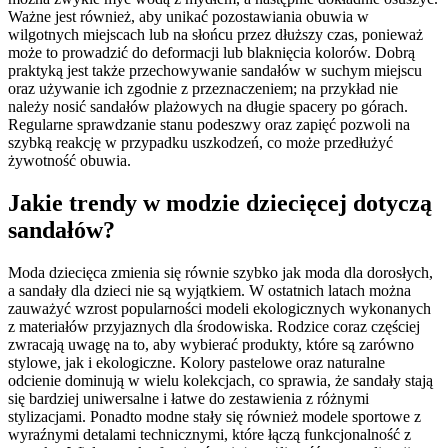
Ważne jest również, aby unikać pozostawiania obuwia w
wilgotnych miejscach lub na słońcu przez dłuższy czas, ponieważ
może to prowadzić do deformacji lub blaknięcia kolorów. Dobrą
praktyką jest także przechowywanie sandałów w suchym miejscu
oraz używanie ich zgodnie z przeznaczeniem; na przykład nie
należy nosić sandałów plażowych na długie spacery po górach.
Regularne sprawdzanie stanu podeszwy oraz zapięć pozwoli na
szybką reakcję w przypadku uszkodzeń, co może przedłużyć
żywotność obuwia.
Jakie trendy w modzie dziecięcej dotyczą
sandałów?
Moda dziecięca zmienia się równie szybko jak moda dla dorosłych,
a sandały dla dzieci nie są wyjątkiem. W ostatnich latach można
zauważyć wzrost popularności modeli ekologicznych wykonanych
z materiałów przyjaznych dla środowiska. Rodzice coraz częściej
zwracają uwagę na to, aby wybierać produkty, które są zarówno
stylowe, jak i ekologiczne. Kolory pastelowe oraz naturalne
odcienie dominują w wielu kolekcjach, co sprawia, że sandały stają
się bardziej uniwersalne i łatwe do zestawienia z różnymi
stylizacjami. Ponadto modne stały się również modele sportowe z
wyraźnymi detalami technicznymi, które łączą funkcjonalność z