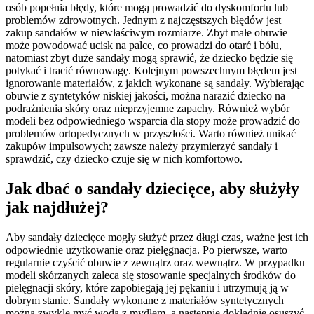
osób popełnia błędy, które mogą prowadzić do dyskomfortu lub
problemów zdrowotnych. Jednym z najczęstszych błędów jest
zakup sandałów w niewłaściwym rozmiarze. Zbyt małe obuwie
może powodować ucisk na palce, co prowadzi do otarć i bólu,
natomiast zbyt duże sandały mogą sprawić, że dziecko będzie się
potykać i tracić równowagę. Kolejnym powszechnym błędem jest
ignorowanie materiałów, z jakich wykonane są sandały. Wybierając
obuwie z syntetyków niskiej jakości, można narazić dziecko na
podrażnienia skóry oraz nieprzyjemne zapachy. Również wybór
modeli bez odpowiedniego wsparcia dla stopy może prowadzić do
problemów ortopedycznych w przyszłości. Warto również unikać
zakupów impulsowych; zawsze należy przymierzyć sandały i
sprawdzić, czy dziecko czuje się w nich komfortowo.
Jak dbać o sandały dziecięce, aby służyły
jak najdłużej?
Aby sandały dziecięce mogły służyć przez długi czas, ważne jest ich
odpowiednie użytkowanie oraz pielęgnacja. Po pierwsze, warto
regularnie czyścić obuwie z zewnątrz oraz wewnątrz. W przypadku
modeli skórzanych zaleca się stosowanie specjalnych środków do
pielęgnacji skóry, które zapobiegają jej pękaniu i utrzymują ją w
dobrym stanie. Sandały wykonane z materiałów syntetycznych
można zwykle myć wodą z mydłem, a następnie dokładnie osuszyć.