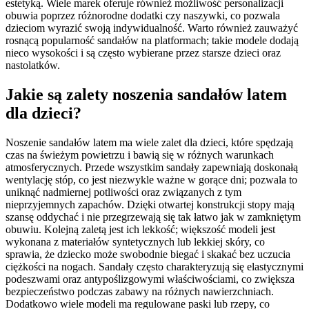
estetyką. Wiele marek oferuje również możliwość personalizacji
obuwia poprzez różnorodne dodatki czy naszywki, co pozwala
dzieciom wyrazić swoją indywidualność. Warto również zauważyć
rosnącą popularność sandałów na platformach; takie modele dodają
nieco wysokości i są często wybierane przez starsze dzieci oraz
nastolatków.
Jakie są zalety noszenia sandałów latem
dla dzieci?
Noszenie sandałów latem ma wiele zalet dla dzieci, które spędzają
czas na świeżym powietrzu i bawią się w różnych warunkach
atmosferycznych. Przede wszystkim sandały zapewniają doskonałą
wentylację stóp, co jest niezwykle ważne w gorące dni; pozwala to
uniknąć nadmiernej potliwości oraz związanych z tym
nieprzyjemnych zapachów. Dzięki otwartej konstrukcji stopy mają
szansę oddychać i nie przegrzewają się tak łatwo jak w zamkniętym
obuwiu. Kolejną zaletą jest ich lekkość; większość modeli jest
wykonana z materiałów syntetycznych lub lekkiej skóry, co
sprawia, że dziecko może swobodnie biegać i skakać bez uczucia
ciężkości na nogach. Sandały często charakteryzują się elastycznymi
podeszwami oraz antypoślizgowymi właściwościami, co zwiększa
bezpieczeństwo podczas zabawy na różnych nawierzchniach.
Dodatkowo wiele modeli ma regulowane paski lub rzepy, co