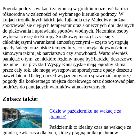
Pogoda podczas wakacji za granicą w grudniu może być bardzo
różnorodna w zależności od wybranego kierunku podróży. W
krajach tropikalnych takich jak Tajlandia czy Malediwy można
spodziewać się ciepłych temperatur oraz słonecznych dni idealnych
do plażowania i uprawiania sportów wodnych. Natomiast osoby
wybierające się do Europy Środkowej muszą liczyć się z
chłodniejszymi warunkami atmosferycznymi – często występują
opady śniegu oraz niskie temperatury, co sprzyja aktywnościom
zimowym takim jak narciarstwo czy snowboard. Warto również
pamiętać o tym, że niektóre regiony mogą być bardziej deszczowe
niż inne – na przykład Wyspy Kanaryjskie mają łagodny klimat
przez cały rok, ale mogą występować sporadyczne opady deszczu
nawet latem. Dlatego przed wyjazdem warto sprawdzić prognozę
pogody dla konkretnego miejsca docelowego oraz dostosować plan
podróży do panujących warunków atmosferycznych.
Zobacz także:
Nawigacja
Gdzie w październiku na wakacje za
granice?
wpisu
Październik to idealny czas na wakacje za
granicą, zwłaszcza dla tych, którzy pragną uniknąć tłumów…