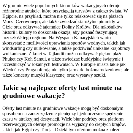
W grudniu wiele popularnych kierunków wakacyjnych oferuje
różnorodne atrakcje, które przyciągają turystów z całego świata. W
Egipcie, na przykład, można nie tylko relaksować się na plażach
Morza Czerwonego, ale także zwiedzać starożytne piramidy w
Gizie oraz odkrywać tajemnice Doliny Królów. Dla miłośników
historii i kultury to doskonała okazja, aby poznać fascynującą
przeszłość tego regionu. Na Wyspach Kanaryjskich warto
skorzystać z możliwości uprawiania sportów wodnych, takich jak
windsurfing czy nurkowanie, a także podziwiać unikalne krajobrazy
wulkaniczne. Z kolei w Tajlandii można odkrywać piękne plaże
Phuket czy Koh Samui, a także zwiedzać buddyjskie świątynie i
uczestniczyć w lokalnych festiwalach. W Europie miasta takie jak
Wiedeń czy Praga oferują nie tylko jarmarki bożonarodzeniowe, ale
także koncerty muzyki klasycznej oraz wystawy sztuki.
Jakie są najlepsze oferty last minute na
grudniowe wakacje?
Oferty last minute na grudniowe wakacje mogą być doskonałym
sposobem na zaoszczędzenie pieniędzy i jednocześnie spędzenie
czasu w atrakcyjnej destynacji. Wiele biur podróży oraz platform
rezerwacyjnych oferuje promocje na wyjazdy do ciepłych krajów,
takich jak Egipt czy Turcja. Dzięki tym ofertom można znaleźć