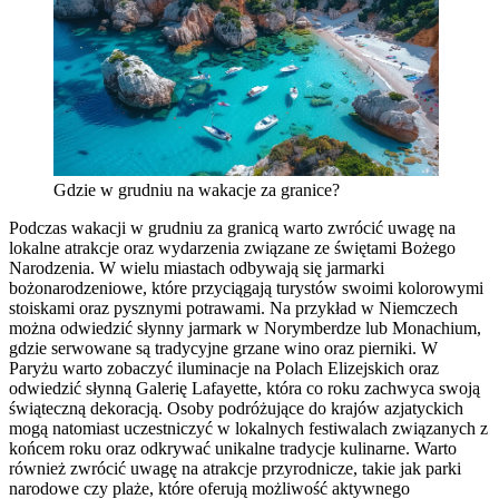
Gdzie w grudniu na wakacje za granice?
Podczas wakacji w grudniu za granicą warto zwrócić uwagę na
lokalne atrakcje oraz wydarzenia związane ze świętami Bożego
Narodzenia. W wielu miastach odbywają się jarmarki
bożonarodzeniowe, które przyciągają turystów swoimi kolorowymi
stoiskami oraz pysznymi potrawami. Na przykład w Niemczech
można odwiedzić słynny jarmark w Norymberdze lub Monachium,
gdzie serwowane są tradycyjne grzane wino oraz pierniki. W
Paryżu warto zobaczyć iluminacje na Polach Elizejskich oraz
odwiedzić słynną Galerię Lafayette, która co roku zachwyca swoją
świąteczną dekoracją. Osoby podróżujące do krajów azjatyckich
mogą natomiast uczestniczyć w lokalnych festiwalach związanych z
końcem roku oraz odkrywać unikalne tradycje kulinarne. Warto
również zwrócić uwagę na atrakcje przyrodnicze, takie jak parki
narodowe czy plaże, które oferują możliwość aktywnego