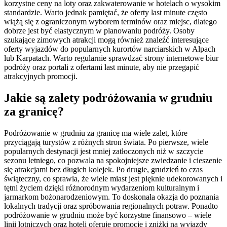
korzystne ceny na loty oraz zakwaterowanie w hotelach o wysokim
standardzie. Warto jednak pamiętać, że oferty last minute często
wiążą się z ograniczonym wyborem terminów oraz miejsc, dlatego
dobrze jest być elastycznym w planowaniu podróży. Osoby
szukające zimowych atrakcji mogą również znaleźć interesujące
oferty wyjazdów do popularnych kurortów narciarskich w Alpach
lub Karpatach. Warto regularnie sprawdzać strony internetowe biur
podróży oraz portali z ofertami last minute, aby nie przegapić
atrakcyjnych promocji.
Jakie są zalety podróżowania w grudniu
za granicę?
Podróżowanie w grudniu za granicę ma wiele zalet, które
przyciągają turystów z różnych stron świata. Po pierwsze, wiele
popularnych destynacji jest mniej zatłoczonych niż w szczycie
sezonu letniego, co pozwala na spokojniejsze zwiedzanie i cieszenie
się atrakcjami bez długich kolejek. Po drugie, grudzień to czas
świąteczny, co sprawia, że wiele miast jest pięknie udekorowanych i
tętni życiem dzięki różnorodnym wydarzeniom kulturalnym i
jarmarkom bożonarodzeniowym. To doskonała okazja do poznania
lokalnych tradycji oraz spróbowania regionalnych potraw. Ponadto
podróżowanie w grudniu może być korzystne finansowo – wiele
linii lotniczych oraz hoteli oferuje promocje i zniżki na wyjazdy