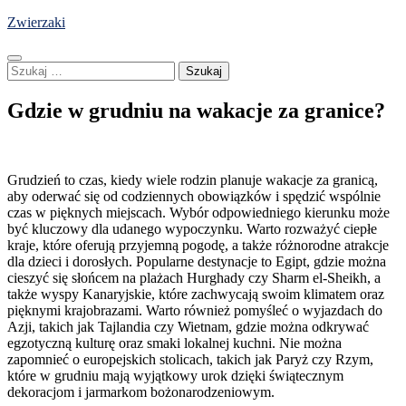
Skip
Zwierzaki
to
content
Szukaj:
Gdzie w grudniu na wakacje za granice?
Grudzień to czas, kiedy wiele rodzin planuje wakacje za granicą,
aby oderwać się od codziennych obowiązków i spędzić wspólnie
czas w pięknych miejscach. Wybór odpowiedniego kierunku może
być kluczowy dla udanego wypoczynku. Warto rozważyć ciepłe
kraje, które oferują przyjemną pogodę, a także różnorodne atrakcje
dla dzieci i dorosłych. Popularne destynacje to Egipt, gdzie można
cieszyć się słońcem na plażach Hurghady czy Sharm el-Sheikh, a
także wyspy Kanaryjskie, które zachwycają swoim klimatem oraz
pięknymi krajobrazami. Warto również pomyśleć o wyjazdach do
Azji, takich jak Tajlandia czy Wietnam, gdzie można odkrywać
egzotyczną kulturę oraz smaki lokalnej kuchni. Nie można
zapomnieć o europejskich stolicach, takich jak Paryż czy Rzym,
które w grudniu mają wyjątkowy urok dzięki świątecznym
dekoracjom i jarmarkom bożonarodzeniowym.