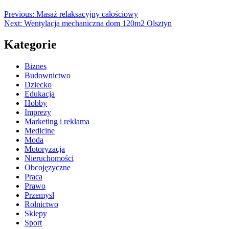
Previous:
Masaż relaksacyjny całościowy
Next:
Wentylacja mechaniczna dom 120m2 Olsztyn
Kategorie
Biznes
Budownictwo
Dziecko
Edukacja
Hobby
Imprezy
Marketing i reklama
Medicine
Moda
Motoryzacja
Nieruchomości
Obcojęzyczne
Praca
Prawo
Przemysł
Rolnictwo
Sklepy
Sport