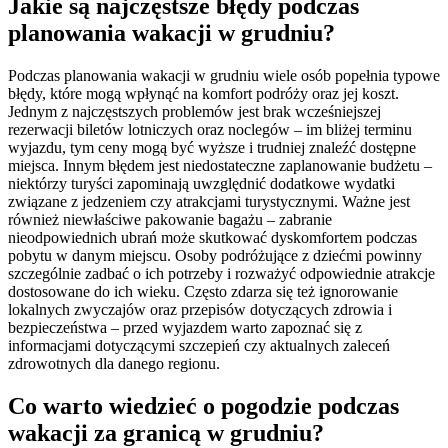
Jakie są najczęstsze błędy podczas
planowania wakacji w grudniu?
Podczas planowania wakacji w grudniu wiele osób popełnia typowe
błędy, które mogą wpłynąć na komfort podróży oraz jej koszt.
Jednym z najczęstszych problemów jest brak wcześniejszej
rezerwacji biletów lotniczych oraz noclegów – im bliżej terminu
wyjazdu, tym ceny mogą być wyższe i trudniej znaleźć dostępne
miejsca. Innym błędem jest niedostateczne zaplanowanie budżetu –
niektórzy turyści zapominają uwzględnić dodatkowe wydatki
związane z jedzeniem czy atrakcjami turystycznymi. Ważne jest
również niewłaściwe pakowanie bagażu – zabranie
nieodpowiednich ubrań może skutkować dyskomfortem podczas
pobytu w danym miejscu. Osoby podróżujące z dziećmi powinny
szczególnie zadbać o ich potrzeby i rozważyć odpowiednie atrakcje
dostosowane do ich wieku. Często zdarza się też ignorowanie
lokalnych zwyczajów oraz przepisów dotyczących zdrowia i
bezpieczeństwa – przed wyjazdem warto zapoznać się z
informacjami dotyczącymi szczepień czy aktualnych zaleceń
zdrowotnych dla danego regionu.
Co warto wiedzieć o pogodzie podczas
wakacji za granicą w grudniu?