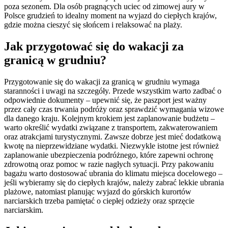
poza sezonem. Dla osób pragnących uciec od zimowej aury w
Polsce grudzień to idealny moment na wyjazd do ciepłych krajów,
gdzie można cieszyć się słońcem i relaksować na plaży.
Jak przygotować się do wakacji za
granicą w grudniu?
Przygotowanie się do wakacji za granicą w grudniu wymaga
staranności i uwagi na szczegóły. Przede wszystkim warto zadbać o
odpowiednie dokumenty – upewnić się, że paszport jest ważny
przez cały czas trwania podróży oraz sprawdzić wymagania wizowe
dla danego kraju. Kolejnym krokiem jest zaplanowanie budżetu –
warto określić wydatki związane z transportem, zakwaterowaniem
oraz atrakcjami turystycznymi. Zawsze dobrze jest mieć dodatkową
kwotę na nieprzewidziane wydatki. Niezwykle istotne jest również
zaplanowanie ubezpieczenia podróżnego, które zapewni ochronę
zdrowotną oraz pomoc w razie nagłych sytuacji. Przy pakowaniu
bagażu warto dostosować ubrania do klimatu miejsca docelowego –
jeśli wybieramy się do ciepłych krajów, należy zabrać lekkie ubrania
plażowe, natomiast planując wyjazd do górskich kurortów
narciarskich trzeba pamiętać o ciepłej odzieży oraz sprzęcie
narciarskim.