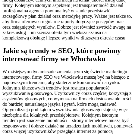
firmy. Kolejnym istotnym aspektem jest transparentność działań –
profesjonalna agencja powinna być w stanie przedstawić
szczegółowy plan działań oraz metodykę pracy. Ważne jest także to,
aby firma oferowała regularne raporty dotyczące postępów prac
oraz osiągniętych wyników. Dobrze jest również zwrócić uwagę na
zakres usług – im szersza oferta tym większa szansa na
kompleksową obsługę i lepsze wyniki w dłuższym okresie czasu.
Jakie są trendy w SEO, które powinny
interesować firmy we Włocławku
W dzisiejszym dynamicznie zmieniającym się świecie marketingu
internetowego, firmy SEO we Włocławku muszą być na bieżąco z
najnowszymi trendami, aby skutecznie konkurować na rynku.
Jednym z kluczowych trendów jest rosnąca popularność
wyszukiwania głosowego. Użytkownicy coraz częściej korzystają z
asystentów głosowych, co wymusza na firmach dostosowanie treści
do bardziej naturalnego języka i pytań, które mogą zadawać.
Optymalizacja pod kątem wyszukiwania głosowego staje się więc
niezbędna dla lokalnych przedsiębiorstw. Kolejnym istotnym
trendem jest znaczenie mobilności – strony internetowe muszą być
responsywne i dobrze działać na urządzeniach mobilnych, ponieważ
coraz więcej użytkowników przegląda internet za pomocą