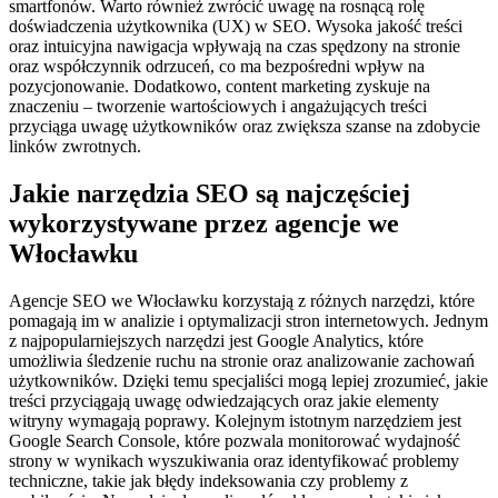
smartfonów. Warto również zwrócić uwagę na rosnącą rolę
doświadczenia użytkownika (UX) w SEO. Wysoka jakość treści
oraz intuicyjna nawigacja wpływają na czas spędzony na stronie
oraz współczynnik odrzuceń, co ma bezpośredni wpływ na
pozycjonowanie. Dodatkowo, content marketing zyskuje na
znaczeniu – tworzenie wartościowych i angażujących treści
przyciąga uwagę użytkowników oraz zwiększa szanse na zdobycie
linków zwrotnych.
Jakie narzędzia SEO są najczęściej
wykorzystywane przez agencje we
Włocławku
Agencje SEO we Włocławku korzystają z różnych narzędzi, które
pomagają im w analizie i optymalizacji stron internetowych. Jednym
z najpopularniejszych narzędzi jest Google Analytics, które
umożliwia śledzenie ruchu na stronie oraz analizowanie zachowań
użytkowników. Dzięki temu specjaliści mogą lepiej zrozumieć, jakie
treści przyciągają uwagę odwiedzających oraz jakie elementy
witryny wymagają poprawy. Kolejnym istotnym narzędziem jest
Google Search Console, które pozwala monitorować wydajność
strony w wynikach wyszukiwania oraz identyfikować problemy
techniczne, takie jak błędy indeksowania czy problemy z