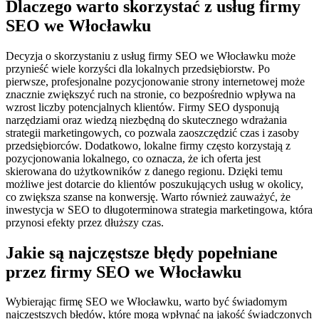
Dlaczego warto skorzystać z usług firmy
SEO we Włocławku
Decyzja o skorzystaniu z usług firmy SEO we Włocławku może
przynieść wiele korzyści dla lokalnych przedsiębiorstw. Po
pierwsze, profesjonalne pozycjonowanie strony internetowej może
znacznie zwiększyć ruch na stronie, co bezpośrednio wpływa na
wzrost liczby potencjalnych klientów. Firmy SEO dysponują
narzędziami oraz wiedzą niezbędną do skutecznego wdrażania
strategii marketingowych, co pozwala zaoszczędzić czas i zasoby
przedsiębiorców. Dodatkowo, lokalne firmy często korzystają z
pozycjonowania lokalnego, co oznacza, że ich oferta jest
skierowana do użytkowników z danego regionu. Dzięki temu
możliwe jest dotarcie do klientów poszukujących usług w okolicy,
co zwiększa szanse na konwersję. Warto również zauważyć, że
inwestycja w SEO to długoterminowa strategia marketingowa, która
przynosi efekty przez dłuższy czas.
Jakie są najczęstsze błędy popełniane
przez firmy SEO we Włocławku
Wybierając firmę SEO we Włocławku, warto być świadomym
najczęstszych błędów, które mogą wpłynąć na jakość świadczonych