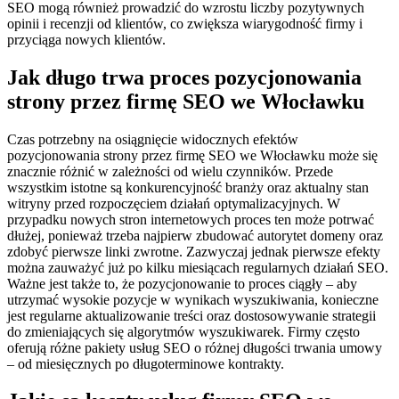
SEO mogą również prowadzić do wzrostu liczby pozytywnych
opinii i recenzji od klientów, co zwiększa wiarygodność firmy i
przyciąga nowych klientów.
Jak długo trwa proces pozycjonowania
strony przez firmę SEO we Włocławku
Czas potrzebny na osiągnięcie widocznych efektów
pozycjonowania strony przez firmę SEO we Włocławku może się
znacznie różnić w zależności od wielu czynników. Przede
wszystkim istotne są konkurencyjność branży oraz aktualny stan
witryny przed rozpoczęciem działań optymalizacyjnych. W
przypadku nowych stron internetowych proces ten może potrwać
dłużej, ponieważ trzeba najpierw zbudować autorytet domeny oraz
zdobyć pierwsze linki zwrotne. Zazwyczaj jednak pierwsze efekty
można zauważyć już po kilku miesiącach regularnych działań SEO.
Ważne jest także to, że pozycjonowanie to proces ciągły – aby
utrzymać wysokie pozycje w wynikach wyszukiwania, konieczne
jest regularne aktualizowanie treści oraz dostosowywanie strategii
do zmieniających się algorytmów wyszukiwarek. Firmy często
oferują różne pakiety usług SEO o różnej długości trwania umowy
– od miesięcznych po długoterminowe kontrakty.