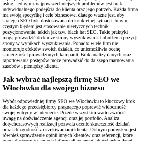
usług. Jednym z najpowszechniejszych problemów jest brak
indywidualnego podejścia do klienta oraz jego potrzeb. Każda firma
ma swoją specyfikę i cele biznesowe, dlatego ważne jest, aby
strategia SEO była dostosowana do konkretnej sytuacji. Innym
częstym błędem jest stosowanie nieetycznych technik
pozycjonowania, takich jak tzw. black hat SEO. Takie praktyki
mogą prowadzić do kar ze strony wyszukiwarek i obniżenia pozycji
strony w wynikach wyszukiwania. Ponadto wiele firm nie
monitoruje efektów swoich działań, co uniemożliwia ocenę
skuteczności prowadzonych kampanii. Brak analizy danych oraz
raportowania postępów może prowadzić do dalszego marnowania
zasobów i pieniędzy klienta.
Jak wybrać najlepszą firmę SEO we
Włocławku dla swojego biznesu
Wybór odpowiedniej firmy SEO we Włocławku to kluczowy krok
dla każdego przedsiębiorcy pragnącego poprawić widoczność
swojej witryny w internecie. Przede wszystkim warto zwrócić
uwagę na doświadczenie agencji oraz jej portfolio. Analiza
dotychczasowych realizacji pozwala ocenić skuteczność działań
oraz ich zgodność z oczekiwaniami klienta. Dobrym pomysłem jest
również sprawdzenie opinii innych klientów oraz referencji, które
mogą dostarczyć cennych informacji na temat jakości usług danej