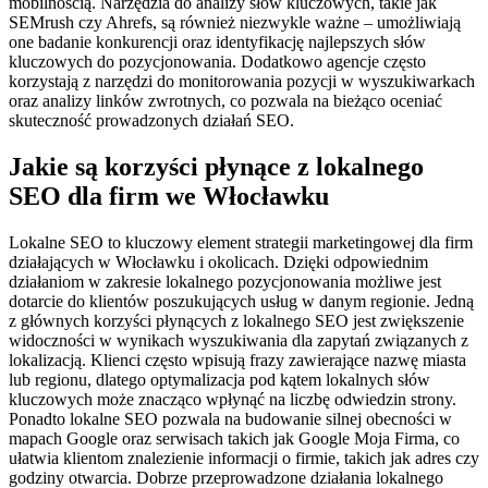
mobilnością. Narzędzia do analizy słów kluczowych, takie jak
SEMrush czy Ahrefs, są również niezwykle ważne – umożliwiają
one badanie konkurencji oraz identyfikację najlepszych słów
kluczowych do pozycjonowania. Dodatkowo agencje często
korzystają z narzędzi do monitorowania pozycji w wyszukiwarkach
oraz analizy linków zwrotnych, co pozwala na bieżąco oceniać
skuteczność prowadzonych działań SEO.
Jakie są korzyści płynące z lokalnego
SEO dla firm we Włocławku
Lokalne SEO to kluczowy element strategii marketingowej dla firm
działających w Włocławku i okolicach. Dzięki odpowiednim
działaniom w zakresie lokalnego pozycjonowania możliwe jest
dotarcie do klientów poszukujących usług w danym regionie. Jedną
z głównych korzyści płynących z lokalnego SEO jest zwiększenie
widoczności w wynikach wyszukiwania dla zapytań związanych z
lokalizacją. Klienci często wpisują frazy zawierające nazwę miasta
lub regionu, dlatego optymalizacja pod kątem lokalnych słów
kluczowych może znacząco wpłynąć na liczbę odwiedzin strony.
Ponadto lokalne SEO pozwala na budowanie silnej obecności w
mapach Google oraz serwisach takich jak Google Moja Firma, co
ułatwia klientom znalezienie informacji o firmie, takich jak adres czy
godziny otwarcia. Dobrze przeprowadzone działania lokalnego