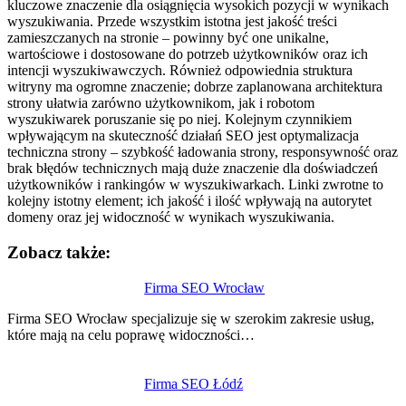
kluczowe znaczenie dla osiągnięcia wysokich pozycji w wynikach
wyszukiwania. Przede wszystkim istotna jest jakość treści
zamieszczanych na stronie – powinny być one unikalne,
wartościowe i dostosowane do potrzeb użytkowników oraz ich
intencji wyszukiwawczych. Również odpowiednia struktura
witryny ma ogromne znaczenie; dobrze zaplanowana architektura
strony ułatwia zarówno użytkownikom, jak i robotom
wyszukiwarek poruszanie się po niej. Kolejnym czynnikiem
wpływającym na skuteczność działań SEO jest optymalizacja
techniczna strony – szybkość ładowania strony, responsywność oraz
brak błędów technicznych mają duże znaczenie dla doświadczeń
użytkowników i rankingów w wyszukiwarkach. Linki zwrotne to
kolejny istotny element; ich jakość i ilość wpływają na autorytet
domeny oraz jej widoczność w wynikach wyszukiwania.
Zobacz także:
Nawigacja
Firma SEO Wrocław
wpisu
Firma SEO Wrocław specjalizuje się w szerokim zakresie usług,
które mają na celu poprawę widoczności…
Firma SEO Łódź