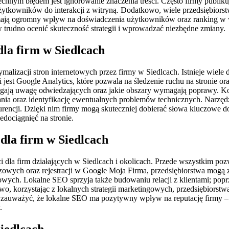
chnym błędem jest ignorowanie znaczenia treści. Często firmy publiku
ytkowników do interakcji z witryną. Dodatkowo, wiele przedsiębiorst
 mają ogromny wpływ na doświadczenia użytkowników oraz ranking w 
 trudno ocenić skuteczność strategii i wprowadzać niezbędne zmiany.
dla firm w Siedlcach
alizacji stron internetowych przez firmy w Siedlcach. Istnieje wiele
zi jest Google Analytics, które pozwala na śledzenie ruchu na stronie
ciągają uwagę odwiedzających oraz jakie obszary wymagają poprawy. K
a oraz identyfikację ewentualnych problemów technicznych. Narzędzi
urencji. Dzięki nim firmy mogą skuteczniej dobierać słowa kluczowe 
edociągnięć na stronie.
 dla firm w Siedlcach
i dla firm działających w Siedlcach i okolicach. Przede wszystkim po
uczowych oraz rejestracji w Google Moja Firma, przedsiębiorstwa mo
rtowych. Lokalne SEO sprzyja także budowaniu relacji z klientami; pop
wo, korzystając z lokalnych strategii marketingowych, przedsiębiorstw
eż zauważyć, że lokalne SEO ma pozytywny wpływ na reputację firmy
.
iedlcach