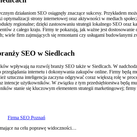
tecznym działaniom SEO osiągnęły znaczące sukcesy. Przykładem może b
 optymalizacji strony internetowej oraz aktywności w mediach społec
produkty regionalne; dzięki zastosowaniu strategii lokalnego SEO oraz
entów z całego kraju. Firmy te pokazują, jak ważne jest dostosowanie
; wiele firm zajmujących się remontami czy usługami budowlanymi zw
 branży SEO w Siedlcach
wników wpływają na rozwój branży SEO także w Siedlcach. W nadchodz
o przeglądania internetu i dokonywania zakupów online. Firmy będą
ież sztuczna inteligencja zaczyna odgrywać coraz większą rolę w proc
 oraz intencje użytkowników. W związku z tym przedsiębiorstwa będą m
ików stanie się kluczowym elementem strategii marketingowej; firm
Firma SEO Poznań
gi mające na celu poprawę widoczności…