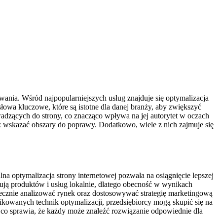
ania. Wśród najpopularniejszych usług znajduje się optymalizacja
łowa kluczowe, które są istotne dla danej branży, aby zwiększyć
adzących do strony, co znacząco wpływa na jej autorytet w oczach
z wskazać obszary do poprawy. Dodatkowo, wiele z nich zajmuje się
na optymalizacja strony internetowej pozwala na osiągnięcie lepszej
ją produktów i usług lokalnie, dlatego obecność w wynikach
tecznie analizować rynek oraz dostosowywać strategię marketingową
ikowanych technik optymalizacji, przedsiębiorcy mogą skupić się na
, co sprawia, że każdy może znaleźć rozwiązanie odpowiednie dla