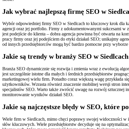
Jak wybrać najlepszą firmę SEO w Siedlc
Wybór odpowiedniej firmy SEO w Siedlcach to kluczowy krok dla ka
agencji oraz jej portfolio. Firmy z udokumentowanymi sukcesami w z
jest podejście do klienta – dobra agencja powinna być otwarta na ko
pracy firmy oraz jej podejściem do etyki działań SEO; unikajmy age
od innych przedsiębiorców mogą być bardzo pomocne przy wyborze 
Jakie są trendy w branży SEO w Siedlcach
Branża SEO dynamicznie się rozwija i zmienia wraz z ewolucją al
jest szczególnie istotne dla małych i średnich przedsiębiorstw prag
marketingowej wielu firm. Ponadto coraz większą wagę przykłada się d
użytkowników. Wzrasta również znaczenie mobilnej wersji stron inte
specjalistów SEO. Warto także zwrócić uwagę na rozwój sztucznej int
monitorowanie wyników działań SEO.
Jakie są najczęstsze błędy w SEO, które p
Wiele firm w Siedlcach, mimo chęci poprawy swojej widoczności w i
słów kluczowych. Wiele przedsiębiorstw decyduje się na optymalizacj