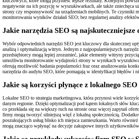
kluczowych, które mogą przynieść lepsze rezultaty. Kolejnym powsze
negatywnie na ich pozycję w wyszukiwarkach, ale także zniechęca uż
strony czy responsywność na urządzeniach mobilnych. Te czynniki
monitorowania wyników działań SEO; bez regularnej analizy efektów
Jakie narzędzia SEO są najskuteczniejsze 
Wybór odpowiednich narzędzi SEO jest kluczowy dla skutecznej optym
analizą i optymalizacją witryn. Jednym z najpopularniejszych narzęd
przedsiębiorcy mogą lepiej zrozumieć, jakie elementy witryny przy
umożliwia monitorowanie wydajności strony w wynikach wyszukiwani
oferują możliwość badania popularności fraz oraz analizowania konk
narzędzia do audytu SEO, które pomagają w identyfikacji błędów i ni
Jakie są korzyści płynące z lokalnego SEO
Lokalne SEO to strategia marketingowa, która przynosi wiele korzyśc
danym regionie. Dzięki optymalizacji pod kątem lokalnych słów kl
co przekłada się na większy ruch na stronie oraz więcej zapytań ofe
firmy mogą tworzyć silniejszą więź z lokalną społecznością. Dodatko
poszukujących usług blisko ich miejsca zamieszkania. Warto równi
mogą znacząco wpłynąć na decyzje zakupowe innych użytkowników
Jakie są przykłady sukcesów firm SEO w S