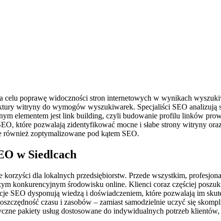
na celu poprawę widoczności stron internetowych w wynikach wyszukiw
ruktury witryny do wymogów wyszukiwarek. Specjaliści SEO analizują s
 elementem jest link building, czyli budowanie profilu linków prow
EO, które pozwalają zidentyfikować mocne i słabe strony witryny ora
 ale również zoptymalizowane pod kątem SEO.
SEO w Siedlcach
orzyści dla lokalnych przedsiębiorstw. Przede wszystkim, profesjonal
ym konkurencyjnym środowisku online. Klienci coraz częściej poszuku
encje SEO dysponują wiedzą i doświadczeniem, które pozwalają im sku
oszczędność czasu i zasobów – zamiast samodzielnie uczyć się skompl
tyczne pakiety usług dostosowane do indywidualnych potrzeb klientów