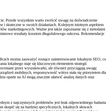
cie. Przede wszystkim warto zwrócić uwagę na doświadczenie
dne i skuteczne w swoich działaniach. Kolejnym istotnym aspektem
 celów marketingowych. Ważne jest także zapoznanie się z metodami
oterminowe rezultaty kosztem długofalowego sukcesu. Rekomendacje
dlcach można zauważyć rosnące zainteresowanie lokalnym SEO, co
ania lokalnego staje się kluczowym elementem strategii
ej oceniane przez wyszukiwarki, ale również przyciągają uwagę
rządzeń mobilnych, responsywność witryn stała się priorytetem dla
dzia oparte na AI mogą znacznie ułatwić analizę danych oraz
Jednym z najczęstszych problemów jest brak odpowiedniego badania
t skupić się na bardziej specyficznych, lokalnych słowach