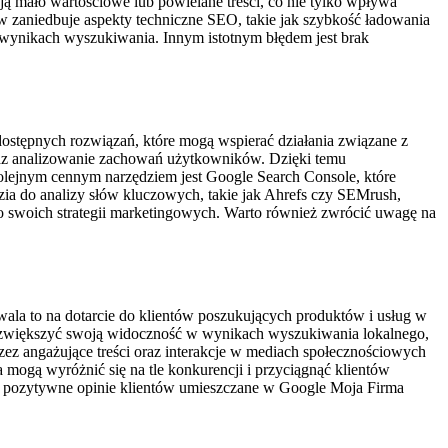
ją mało wartościowe lub powielane treści, co nie tylko wpływa
w zaniedbuje aspekty techniczne SEO, takie jak szybkość ładowania
wynikach wyszukiwania. Innym istotnym błędem jest brak
 dostępnych rozwiązań, które mogą wspierać działania związane z
 oraz analizowanie zachowań użytkowników. Dzięki temu
olejnym cennym narzędziem jest Google Search Console, które
a do analizy słów kluczowych, takie jak Ahrefs czy SEMrush,
do swoich strategii marketingowych. Warto również zwrócić uwagę na
zwala to na dotarcie do klientów poszukujących produktów i usług w
gą zwiększyć swoją widoczność w wynikach wyszukiwania lokalnego,
rzez angażujące treści oraz interakcje w mediach społecznościowych
a mogą wyróżnić się na tle konkurencji i przyciągnąć klientów
 – pozytywne opinie klientów umieszczane w Google Moja Firma