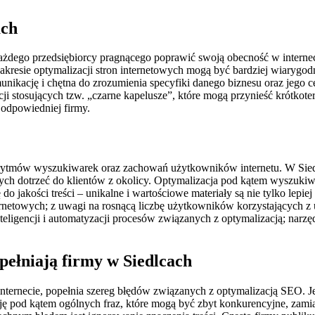
ach
żdego przedsiębiorcy pragnącego poprawić swoją obecność w interne
akresie optymalizacji stron internetowych mogą być bardziej wiarygo
munikację i chętna do zrozumienia specyfiki danego biznesu oraz jego
ncji stosujących tzw. „czarne kapelusze”, które mogą przynieść krótk
odpowiedniej firmy.
gorytmów wyszukiwarek oraz zachowań użytkowników internetu. W Sie
nących dotrzeć do klientów z okolicy. Optymalizacja pod kątem wyszukiw
o jakości treści – unikalne i wartościowe materiały są nie tylko lepi
rnetowych; z uwagi na rosnącą liczbę użytkowników korzystających z u
eligencji i automatyzacji procesów związanych z optymalizacją; narzę
opełniają firmy w Siedlcach
nternecie, popełnia szereg błędów związanych z optymalizacją SEO. 
ę pod kątem ogólnych fraz, które mogą być zbyt konkurencyjne, zamias