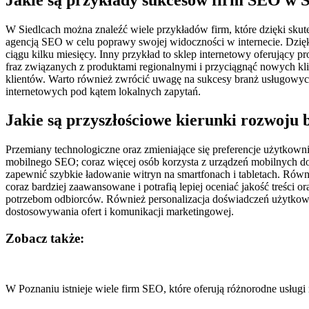
W Siedlcach można znaleźć wiele przykładów firm, które dzięki sku
agencją SEO w celu poprawy swojej widoczności w internecie. Dzięki
ciągu kilku miesięcy. Inny przykład to sklep internetowy oferujący 
fraz związanych z produktami regionalnymi i przyciągnąć nowych kli
klientów. Warto również zwrócić uwagę na sukcesy branż usługowych
internetowych pod kątem lokalnych zapytań.
Jakie są przyszłościowe kierunki rozwoju
Przemiany technologiczne oraz zmieniające się preferencje użytko
mobilnego SEO; coraz więcej osób korzysta z urządzeń mobilnych d
zapewnić szybkie ładowanie witryn na smartfonach i tabletach. Równ
coraz bardziej zaawansowane i potrafią lepiej oceniać jakość treści
potrzebom odbiorców. Również personalizacja doświadczeń użytkown
dostosowywania ofert i komunikacji marketingowej.
Zobacz także:
Nawigacja
wpisu
W Poznaniu istnieje wiele firm SEO, które oferują różnorodne usłu