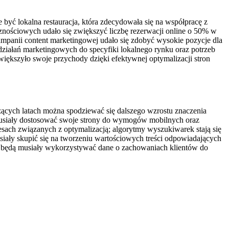
yć lokalna restauracja, która zdecydowała się na współpracę z
znościowych udało się zwiększyć liczbę rezerwacji online o 50% w
 kampanii content marketingowej udało się zdobyć wysokie pozycje dla
 działań marketingowych do specyfiki lokalnego rynku oraz potrzeb
iększyło swoje przychody dzięki efektywnej optymalizacji stron
ących latach można spodziewać się dalszego wzrostu znaczenia
 musiały dostosować swoje strony do wymogów mobilnych oraz
esach związanych z optymalizacją; algorytmy wyszukiwarek stają się
usiały skupić się na tworzeniu wartościowych treści odpowiadających
y będą musiały wykorzystywać dane o zachowaniach klientów do