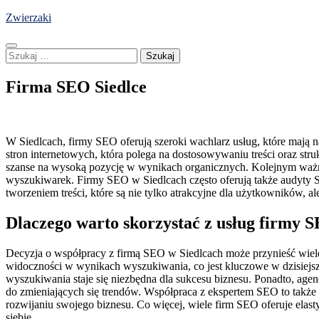
Skip
Zwierzaki
to
content
Szukaj:
Firma SEO Siedlce
W Siedlcach, firmy SEO oferują szeroki wachlarz usług, które mają 
stron internetowych, która polega na dostosowywaniu treści oraz st
szanse na wysoką pozycję w wynikach organicznych. Kolejnym ważnym
wyszukiwarek. Firmy SEO w Siedlcach często oferują także audyty S
tworzeniem treści, które są nie tylko atrakcyjne dla użytkowników,
Dlaczego warto skorzystać z usług firmy 
Decyzja o współpracy z firmą SEO w Siedlcach może przynieść wiele k
widoczności w wynikach wyszukiwania, co jest kluczowe w dzisiejsz
wyszukiwania staje się niezbędna dla sukcesu biznesu. Ponadto, ag
do zmieniających się trendów. Współpraca z ekspertem SEO to także 
rozwijaniu swojego biznesu. Co więcej, wiele firm SEO oferuje elas
siebie.