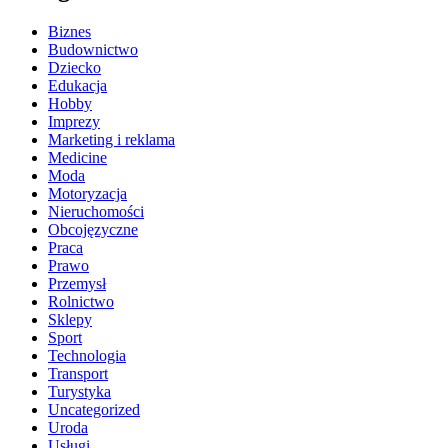
Biznes
Budownictwo
Dziecko
Edukacja
Hobby
Imprezy
Marketing i reklama
Medicine
Moda
Motoryzacja
Nieruchomości
Obcojęzyczne
Praca
Prawo
Przemysł
Rolnictwo
Sklepy
Sport
Technologia
Transport
Turystyka
Uncategorized
Uroda
Usługi