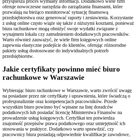
przyspiesza proces wymiany informacji. Dodatkowo wiele firm
oferuje nowoczesne narzędzia do zarządzania finansami, które
pozwalają na bieżąco monitorować sytuację finansową
przedsiębiorstwa oraz generować raporty i zestawienia. Korzystanie
z usług online często wiąże się także z niższymi kosztami, ponieważ
biura rachunkowe mogą obniżyć swoje wydatki związane z
wynajmem lokalu czy zatrudnieniem dodatkowych pracowników.
Warto również zauważyć, że wiele firm księgowych online
zapewnia elastyczne podejście do klientów, oferując różnorodne
pakiety usług dostosowane do indywidualnych potrzeb
przedsiębiorstw.
Jakie certyfikaty powinno mieć biuro
rachunkowe w Warszawie
Wybierając biuro rachunkowe w Warszawie, warto zwrócić uwagę
na posiadane przez nie certyfikaty i uprawnienia, które świadczą o
profesjonalizmie oraz kompetencjach pracowników. Przede
wszystkim biuro powinno być wpisane na listę doradców
podatkowych lub posiadać licencję Ministerstwa Finansów na
prowadzenie usług księgowych. Certyfikat ten potwierdza
znajomość przepisów prawa podatkowego oraz umiejętność ich
stosowania w praktyce. Dodatkowo warto sprawdzić, czy
pracownicy biura posiadają odpowiednie kwalifikacje zawodowe,