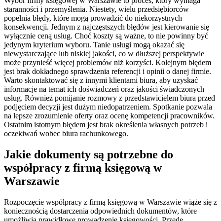
Wybór firmy księgowej w Warszawie to proces, który wymaga
staranności i przemyślenia. Niestety, wielu przedsiębiorców
popełnia błędy, które mogą prowadzić do niekorzystnych
konsekwencji. Jednym z najczęstszych błędów jest kierowanie się
wyłącznie ceną usług. Choć koszty są ważne, to nie powinny być
jedynym kryterium wyboru. Tanie usługi mogą okazać się
niewystarczające lub niskiej jakości, co w dłuższej perspektywie
może przynieść więcej problemów niż korzyści. Kolejnym błędem
jest brak dokładnego sprawdzenia referencji i opinii o danej firmie.
Warto skontaktować się z innymi klientami biura, aby uzyskać
informacje na temat ich doświadczeń oraz jakości świadczonych
usług. Również pomijanie rozmowy z przedstawicielem biura przed
podjęciem decyzji jest dużym niedopatrzeniem. Spotkanie pozwala
na lepsze zrozumienie oferty oraz ocenę kompetencji pracowników.
Ostatnim istotnym błędem jest brak określenia własnych potrzeb i
oczekiwań wobec biura rachunkowego.
Jakie dokumenty są potrzebne do
współpracy z firmą księgową w
Warszawie
Rozpoczęcie współpracy z firmą księgową w Warszawie wiąże się z
koniecznością dostarczenia odpowiednich dokumentów, które
umożliwią prawidłowe prowadzenie księgowości. Przede