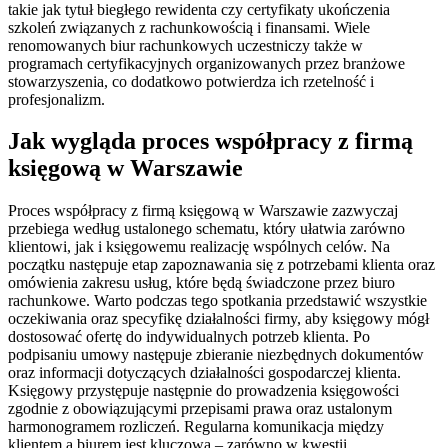
takie jak tytuł biegłego rewidenta czy certyfikaty ukończenia
szkoleń związanych z rachunkowością i finansami. Wiele
renomowanych biur rachunkowych uczestniczy także w
programach certyfikacyjnych organizowanych przez branżowe
stowarzyszenia, co dodatkowo potwierdza ich rzetelność i
profesjonalizm.
Jak wygląda proces współpracy z firmą
księgową w Warszawie
Proces współpracy z firmą księgową w Warszawie zazwyczaj
przebiega według ustalonego schematu, który ułatwia zarówno
klientowi, jak i księgowemu realizację wspólnych celów. Na
początku następuje etap zapoznawania się z potrzebami klienta oraz
omówienia zakresu usług, które będą świadczone przez biuro
rachunkowe. Warto podczas tego spotkania przedstawić wszystkie
oczekiwania oraz specyfikę działalności firmy, aby księgowy mógł
dostosować ofertę do indywidualnych potrzeb klienta. Po
podpisaniu umowy następuje zbieranie niezbędnych dokumentów
oraz informacji dotyczących działalności gospodarczej klienta.
Księgowy przystępuje następnie do prowadzenia księgowości
zgodnie z obowiązującymi przepisami prawa oraz ustalonym
harmonogramem rozliczeń. Regularna komunikacja między
klientem a biurem jest kluczowa – zarówno w kwestii