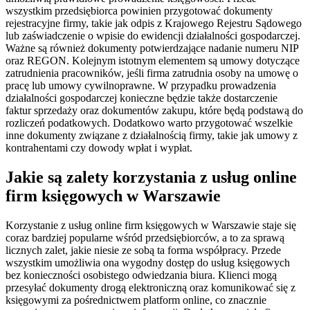
wszystkim przedsiębiorca powinien przygotować dokumenty
rejestracyjne firmy, takie jak odpis z Krajowego Rejestru Sądowego
lub zaświadczenie o wpisie do ewidencji działalności gospodarczej.
Ważne są również dokumenty potwierdzające nadanie numeru NIP
oraz REGON. Kolejnym istotnym elementem są umowy dotyczące
zatrudnienia pracowników, jeśli firma zatrudnia osoby na umowę o
pracę lub umowy cywilnoprawne. W przypadku prowadzenia
działalności gospodarczej konieczne będzie także dostarczenie
faktur sprzedaży oraz dokumentów zakupu, które będą podstawą do
rozliczeń podatkowych. Dodatkowo warto przygotować wszelkie
inne dokumenty związane z działalnością firmy, takie jak umowy z
kontrahentami czy dowody wpłat i wypłat.
Jakie są zalety korzystania z usług online
firm księgowych w Warszawie
Korzystanie z usług online firm księgowych w Warszawie staje się
coraz bardziej popularne wśród przedsiębiorców, a to za sprawą
licznych zalet, jakie niesie ze sobą ta forma współpracy. Przede
wszystkim umożliwia ona wygodny dostęp do usług księgowych
bez konieczności osobistego odwiedzania biura. Klienci mogą
przesyłać dokumenty drogą elektroniczną oraz komunikować się z
księgowymi za pośrednictwem platform online, co znacznie