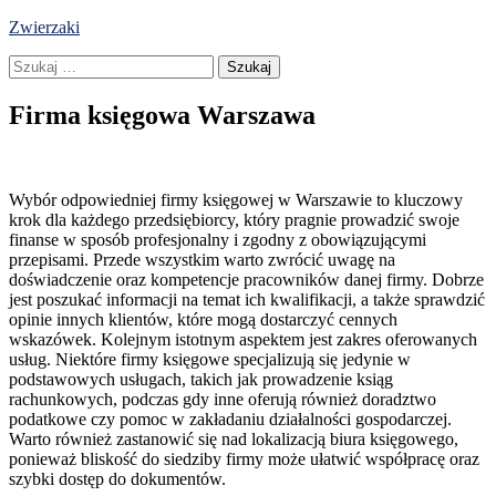
Skip
Zwierzaki
to
Szukaj:
content
Firma księgowa Warszawa
Wybór odpowiedniej firmy księgowej w Warszawie to kluczowy
krok dla każdego przedsiębiorcy, który pragnie prowadzić swoje
finanse w sposób profesjonalny i zgodny z obowiązującymi
przepisami. Przede wszystkim warto zwrócić uwagę na
doświadczenie oraz kompetencje pracowników danej firmy. Dobrze
jest poszukać informacji na temat ich kwalifikacji, a także sprawdzić
opinie innych klientów, które mogą dostarczyć cennych
wskazówek. Kolejnym istotnym aspektem jest zakres oferowanych
usług. Niektóre firmy księgowe specjalizują się jedynie w
podstawowych usługach, takich jak prowadzenie ksiąg
rachunkowych, podczas gdy inne oferują również doradztwo
podatkowe czy pomoc w zakładaniu działalności gospodarczej.
Warto również zastanowić się nad lokalizacją biura księgowego,
ponieważ bliskość do siedziby firmy może ułatwić współpracę oraz
szybki dostęp do dokumentów.