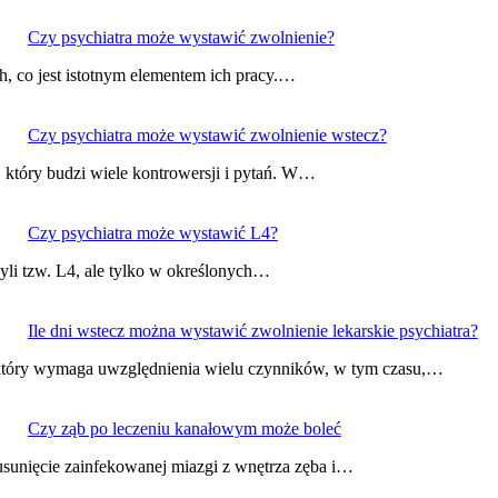
Czy psychiatra może wystawić zwolnienie?
, co jest istotnym elementem ich pracy.…
Czy psychiatra może wystawić zwolnienie wstecz?
, który budzi wiele kontrowersji i pytań. W…
Czy psychiatra może wystawić L4?
yli tzw. L4, ale tylko w określonych…
Ile dni wstecz można wystawić zwolnienie lekarskie psychiatra?
, który wymaga uwzględnienia wielu czynników, w tym czasu,…
Czy ząb po leczeniu kanałowym może boleć
sunięcie zainfekowanej miazgi z wnętrza zęba i…