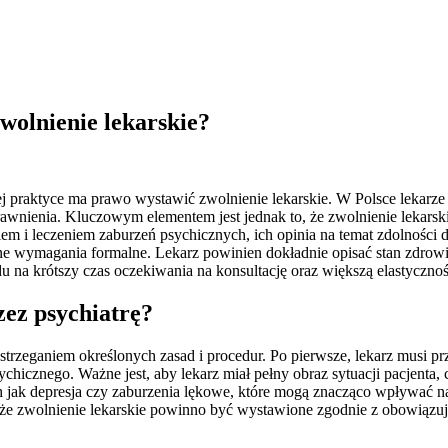
wolnienie lekarskie?
j praktyce ma prawo wystawić zwolnienie lekarskie. W Polsce lekarze 
awnienia. Kluczowym elementem jest jednak to, że zwolnienie lekarsk
m i leczeniem zaburzeń psychicznych, ich opinia na temat zdolności do
ne wymagania formalne. Lekarz powinien dokładnie opisać stan zdrowi
du na krótszy czas oczekiwania na konsultację oraz większą elastyczn
zez psychiatrę?
zestrzeganiem określonych zasad i procedur. Po pierwsze, lekarz mus
chicznego. Ważne jest, aby lekarz miał pełny obraz sytuacji pacjenta,
 jak depresja czy zaburzenia lękowe, które mogą znacząco wpływać na
ym, że zwolnienie lekarskie powinno być wystawione zgodnie z obowiąz