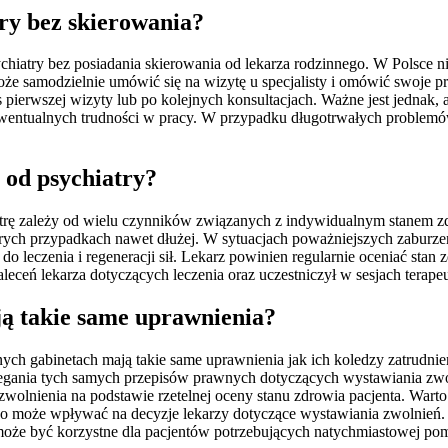
ry bez skierowania?
ychiatry bez posiadania skierowania od lekarza rodzinnego. W Polsce 
że samodzielnie umówić się na wizytę u specjalisty i omówić swoje pro
pierwszej wizyty lub po kolejnych konsultacjach. Ważne jest jednak, a
ewentualnych trudności w pracy. W przypadku długotrwałych problemów
 od psychiatry?
trę zależy od wielu czynników związanych z indywidualnym stanem zd
których przypadkach nawet dłużej. W sytuacjach poważniejszych zabur
eczenia i regeneracji sił. Lekarz powinien regularnie oceniać stan 
 zaleceń lekarza dotyczących leczenia oraz uczestniczył w sesjach tera
ją takie same uprawnienia?
nych gabinetach mają takie same uprawnienia jak ich koledzy zatrudn
trzegania tych samych przepisów prawnych dotyczących wystawiania zw
zwolnienia na podstawie rzetelnej oceny stanu zdrowia pacjenta. Wart
i, co może wpływać na decyzje lekarzy dotyczące wystawiania zwolnie
oże być korzystne dla pacjentów potrzebujących natychmiastowej po