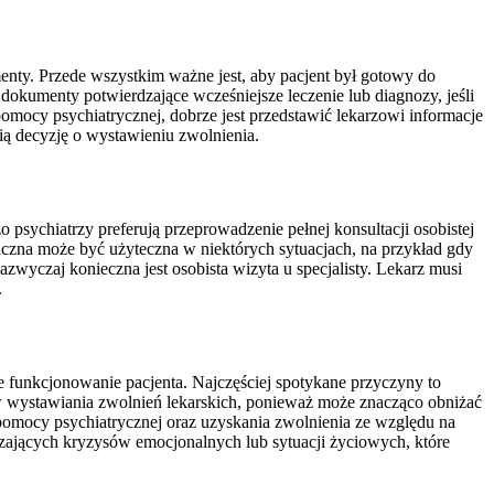
menty. Przede wszystkim ważne jest, aby pacjent był gotowy do
okumenty potwierdzające wcześniejsze leczenie lub diagnozy, jeśli
pomocy psychiatrycznej, dobrze jest przedstawić lekarzowi informacje
ią decyzję o wystawieniu zwolnienia.
 psychiatrzy preferują przeprowadzenie pełnej konsultacji osobistej
iczna może być użyteczna w niektórych sytuacjach, na przykład gdy
azwyczaj konieczna jest osobista wizyta u specjalisty. Lekarz musi
.
 funkcjonowanie pacjenta. Najczęściej spotykane przyczyny to
ów wystawiania zwolnień lekarskich, ponieważ może znacząco obniżać
omocy psychiatrycznej oraz uzyskania zwolnienia ze względu na
zających kryzysów emocjonalnych lub sytuacji życiowych, które