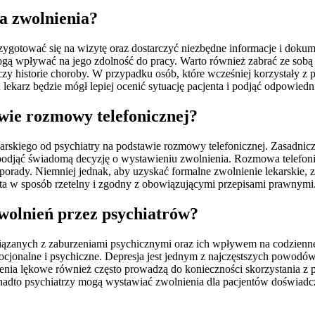
a zwolnienia?
rzygotować się na wizytę oraz dostarczyć niezbędne informacje i doku
ą wpływać na jego zdolność do pracy. Warto również zabrać ze sobą d
zy historie choroby. W przypadku osób, które wcześniej korzystały z 
lekarz będzie mógł lepiej ocenić sytuację pacjenta i podjąć odpowiedn
wie rozmowy telefonicznej?
arskiego od psychiatry na podstawie rozmowy telefonicznej. Zasadniczo
i podjąć świadomą decyzję o wystawieniu zwolnienia. Rozmowa telefon
 porady. Niemniej jednak, aby uzyskać formalne zwolnienie lekarskie, z
ta w sposób rzetelny i zgodny z obowiązującymi przepisami prawnymi
zwolnień przez psychiatrów?
iązanych z zaburzeniami psychicznymi oraz ich wpływem na codzienne
mocjonalne i psychiczne. Depresja jest jednym z najczęstszych powod
ia lękowe również często prowadzą do konieczności skorzystania z p
onadto psychiatrzy mogą wystawiać zwolnienia dla pacjentów doświadc