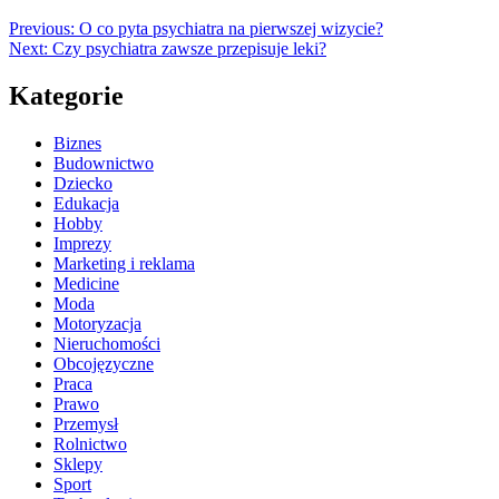
Previous:
O co pyta psychiatra na pierwszej wizycie?
Next:
Czy psychiatra zawsze przepisuje leki?
Kategorie
Biznes
Budownictwo
Dziecko
Edukacja
Hobby
Imprezy
Marketing i reklama
Medicine
Moda
Motoryzacja
Nieruchomości
Obcojęzyczne
Praca
Prawo
Przemysł
Rolnictwo
Sklepy
Sport