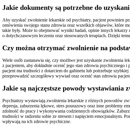
Jakie dokumenty są potrzebne do uzyskani
Aby uzyskać zwolnienie lekarskie od psychiatry, pacjent powinien p
omówienia swojego stanu zdrowia oraz wszelkich objawów, które mog
takie były. Może to obejmować wyniki badań, opinie innych lekarzy c
o dotychczasowym leczeniu oraz stosowanych terapiach. Dzięki temu 
Czy można otrzymać zwolnienie na podsta
Wiele osób zastanawia się, czy możliwe jest uzyskanie zwolnienia lek
z pacjentem, aby dokładnie ocenić jego stan zdrowia psychicznego 
pacjent ma trudności z dotarciem do gabinetu lub potrzebuje szybkiej
przeprowadzić szczegółowy wywiad oraz ocenić stan zdrowia pacjen
Jakie są najczęstsze powody wystawiania 
Psychiatrzy wystawiają zwolnienia lekarskie z różnych powodów zw
depresja, zaburzenia lękowe, stres pourazowy oraz inne problemy e
zdolność do pracy i wykonywania codziennych obowiązków. Zaburzen
trudności w radzeniu sobie ze stresem i napięciem emocjonalnym. P
wpływają na ich zdrowie psychiczne.