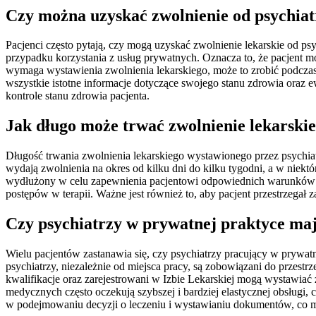
Czy można uzyskać zwolnienie od psychiat
Pacjenci często pytają, czy mogą uzyskać zwolnienie lekarskie od ps
przypadku korzystania z usług prywatnych. Oznacza to, że pacjent mo
wymaga wystawienia zwolnienia lekarskiego, może to zrobić podczas 
wszystkie istotne informacje dotyczące swojego stanu zdrowia oraz 
kontrole stanu zdrowia pacjenta.
Jak długo może trwać zwolnienie lekarskie
Długość trwania zwolnienia lekarskiego wystawionego przez psychia
wydają zwolnienia na okres od kilku dni do kilku tygodni, a w nie
wydłużony w celu zapewnienia pacjentowi odpowiednich warunków do l
postępów w terapii. Ważne jest również to, aby pacjent przestrzegał
Czy psychiatrzy w prywatnej praktyce ma
Wielu pacjentów zastanawia się, czy psychiatrzy pracujący w prywat
psychiatrzy, niezależnie od miejsca pracy, są zobowiązani do przes
kwalifikacje oraz zarejestrowani w Izbie Lekarskiej mogą wystawiać 
medycznych często oczekują szybszej i bardziej elastycznej obsług
w podejmowaniu decyzji o leczeniu i wystawianiu dokumentów, co m