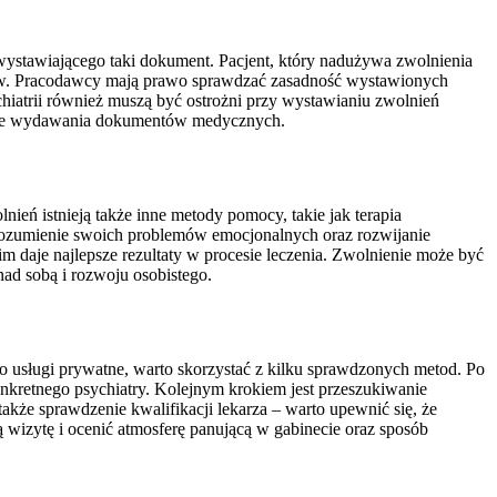
wystawiającego taki dokument. Pacjent, który nadużywa zwolnienia
tów. Pracodawcy mają prawo sprawdzać zasadność wystawionych
iatrii również muszą być ostrożni przy wystawianiu zwolnień
esie wydawania dokumentów medycznych.
ień istnieją także inne metody pomocy, takie jak terapia
zrozumienie swoich problemów emocjonalnych oraz rozwijanie
m daje najlepsze rezultaty w procesie leczenia. Zwolnienie może być
ad sobą i rozwoju osobistego.
o usługi prywatne, warto skorzystać z kilku sprawdzonych metod. Po
nkretnego psychiatry. Kolejnym krokiem jest przeszukiwanie
także sprawdzenie kwalifikacji lekarza – warto upewnić się, że
 wizytę i ocenić atmosferę panującą w gabinecie oraz sposób