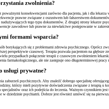
rzystania zwolnienia?
z poważnymi konsekwencjami zarówno dla pacjenta, jak i dla lekarza 
konsekwencje prawne związane z oszustwem lub fałszerstwem dokumen
nadużywających tego typu dokumentów. Z drugiej strony lekarze psych
ekwencje zawodowe lub prawne za niewłaściwe postępowanie w zakr
nymi formami wsparcia?
osób borykających się z problemami zdrowia psychicznego. Oprócz zwoln
ższej perspektywie czasowej. Terapia pozwala pacjentom na głębsze 
wielu przypadkach połączenie terapii z czasowym zwolnieniem lekarski
a farmakologicznego, ale nie zastępuje ono długoterminowej pracy n
o usługi prywatne?
a zaburzeń psychicznych. Aby znaleźć dobrego specjalistę oferująceg
dziny, którzy mieli pozytywne doświadczenia związane z terapią u ko
h specjalistów oraz ich podejścia do leczenia. Ważnym czynnikiem jest 
 dziedzinie psychiatrii. Dobrze jest również umówić się na pierwszą