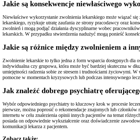
Jakie są konsekwencje niewłaściwego wyko
Niewłaściwe wykorzystanie zwolnienia lekarskiego może wiązać się 
lekarskiego, ryzykuje utratę zaufania ze strony pracodawcy oraz 
zwolnień i mogą podjąć działania dyscyplinarne wobec pracowników 
lekarskich. W przypadku stwierdzenia nadużyć mogą ponieść kons
Jakie są różnice między zwolnieniem a in
Zwolnienie lekarskie to tylko jedna z form wsparcia dostępnych dla 
indywidualna czy grupowa, która może być bardziej skuteczna w dłu
umiejętności radzenia sobie ze stresem i trudnościami życiowymi. W 
pomocne w momentach kryzysowych lub podczas intensywnego leczeni
Jak znaleźć dobrego psychiatrę oferująceg
Wybór odpowiedniego psychiatry to kluczowy krok w procesie leczeni
pierwsze, można poprosić o rekomendacje znajomych lub członków ro
internetu w celu znalezienia opinii innych pacjentów na temat różnyc
posiada on odpowiednie wykształcenie oraz doświadczenie zawodowe w
komunikacji lekarza z pacjentem.
Zobacz także: