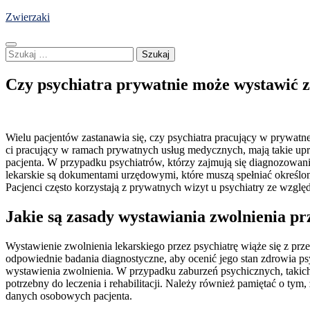
Skip
Zwierzaki
to
content
Szukaj:
Czy psychiatra prywatnie może wystawić z
Wielu pacjentów zastanawia się, czy psychiatra pracujący w prywatne
ci pracujący w ramach prywatnych usług medycznych, mają takie upr
pacjenta. W przypadku psychiatrów, którzy zajmują się diagnozowanie
lekarskie są dokumentami urzędowymi, które muszą spełniać określo
Pacjenci często korzystają z prywatnych wizyt u psychiatry ze wzglę
Jakie są zasady wystawiania zwolnienia pr
Wystawienie zwolnienia lekarskiego przez psychiatrę wiąże się z pr
odpowiednie badania diagnostyczne, aby ocenić jego stan zdrowia psy
wystawienia zwolnienia. W przypadku zaburzeń psychicznych, takich
potrzebny do leczenia i rehabilitacji. Należy również pamiętać o t
danych osobowych pacjenta.