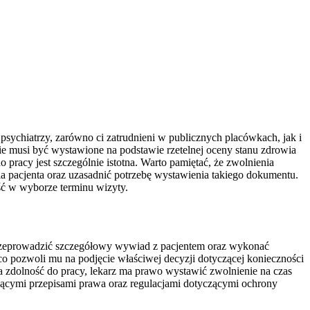
psychiatrzy, zarówno ci zatrudnieni w publicznych placówkach, jak i
ie musi być wystawione na podstawie rzetelnej oceny stanu zdrowia
 pracy jest szczególnie istotna. Warto pamiętać, że zwolnienia
a pacjenta oraz uzasadnić potrzebę wystawienia takiego dokumentu.
ość w wyborze terminu wizyty.
i przeprowadzić szczegółowy wywiad z pacjentem oraz wykonać
 co pozwoli mu na podjęcie właściwej decyzji dotyczącej konieczności
 zdolność do pracy, lekarz ma prawo wystawić zwolnienie na czas
ującymi przepisami prawa oraz regulacjami dotyczącymi ochrony