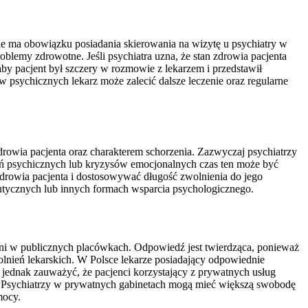
nie ma obowiązku posiadania skierowania na wizytę u psychiatry w
blemy zdrowotne. Jeśli psychiatra uzna, że stan zdrowia pacjenta
by pacjent był szczery w rozmowie z lekarzem i przedstawił
 psychicznych lekarz może zalecić dalsze leczenie oraz regularne
rowia pacjenta oraz charakterem schorzenia. Zazwyczaj psychiatrzy
zeń psychicznych lub kryzysów emocjonalnych czas ten może być
zdrowia pacjenta i dostosowywać długość zwolnienia do jego
peutycznych lub innych formach wsparcia psychologicznego.
ieni w publicznych placówkach. Odpowiedź jest twierdząca, ponieważ
olnień lekarskich. W Polsce lekarze posiadający odpowiednie
o jednak zauważyć, że pacjenci korzystający z prywatnych usług
ń. Psychiatrzy w prywatnych gabinetach mogą mieć większą swobodę
mocy.