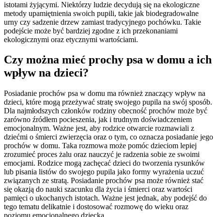
istotami żyjącymi. Niektórzy ludzie decydują się na ekologiczne
metody upamiętnienia swoich pupili, takie jak biodegradowalne
urny czy sadzenie drzew zamiast tradycyjnego pochówku. Takie
podejście może być bardziej zgodne z ich przekonaniami
ekologicznymi oraz etycznymi wartościami.
Czy można mieć prochy psa w domu a ich
wpływ na dzieci?
Posiadanie prochów psa w domu ma również znaczący wpływ na
dzieci, które mogą przeżywać stratę swojego pupila na swój sposób.
Dla najmłodszych członków rodziny obecność prochów może być
zarówno źródłem pocieszenia, jak i trudnym doświadczeniem
emocjonalnym. Ważne jest, aby rodzice otwarcie rozmawiali z
dziećmi o śmierci zwierzęcia oraz o tym, co oznacza posiadanie jego
prochów w domu. Taka rozmowa może pomóc dzieciom lepiej
zrozumieć proces żalu oraz nauczyć je radzenia sobie ze swoimi
emocjami. Rodzice mogą zachęcać dzieci do tworzenia rysunków
lub pisania listów do swojego pupila jako formy wyrażenia uczuć
związanych ze stratą. Posiadanie prochów psa może również stać
się okazją do nauki szacunku dla życia i śmierci oraz wartości
pamięci o ukochanych istotach. Ważne jest jednak, aby podejść do
tego tematu delikatnie i dostosować rozmowę do wieku oraz
poziomu emocjonalnego dziecka.