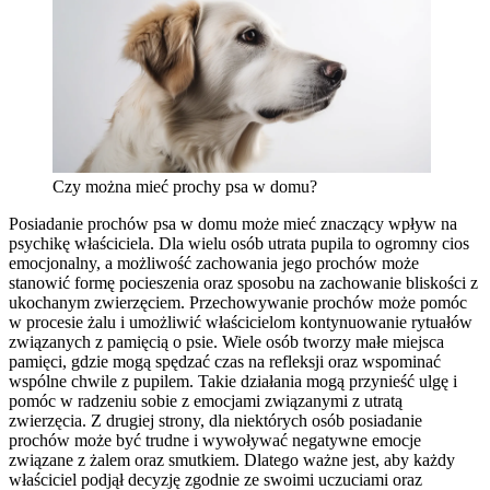
Czy można mieć prochy psa w domu?
Posiadanie prochów psa w domu może mieć znaczący wpływ na
psychikę właściciela. Dla wielu osób utrata pupila to ogromny cios
emocjonalny, a możliwość zachowania jego prochów może
stanowić formę pocieszenia oraz sposobu na zachowanie bliskości z
ukochanym zwierzęciem. Przechowywanie prochów może pomóc
w procesie żalu i umożliwić właścicielom kontynuowanie rytuałów
związanych z pamięcią o psie. Wiele osób tworzy małe miejsca
pamięci, gdzie mogą spędzać czas na refleksji oraz wspominać
wspólne chwile z pupilem. Takie działania mogą przynieść ulgę i
pomóc w radzeniu sobie z emocjami związanymi z utratą
zwierzęcia. Z drugiej strony, dla niektórych osób posiadanie
prochów może być trudne i wywoływać negatywne emocje
związane z żalem oraz smutkiem. Dlatego ważne jest, aby każdy
właściciel podjął decyzję zgodnie ze swoimi uczuciami oraz