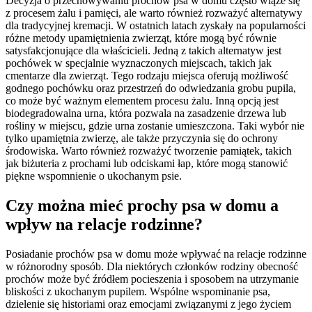
Decyzja o przechowywaniu prochów psa w domu często wiąże się
z procesem żalu i pamięci, ale warto również rozważyć alternatywy
dla tradycyjnej kremacji. W ostatnich latach zyskały na popularności
różne metody upamiętnienia zwierząt, które mogą być równie
satysfakcjonujące dla właścicieli. Jedną z takich alternatyw jest
pochówek w specjalnie wyznaczonych miejscach, takich jak
cmentarze dla zwierząt. Tego rodzaju miejsca oferują możliwość
godnego pochówku oraz przestrzeń do odwiedzania grobu pupila,
co może być ważnym elementem procesu żalu. Inną opcją jest
biodegradowalna urna, która pozwala na zasadzenie drzewa lub
rośliny w miejscu, gdzie urna zostanie umieszczona. Taki wybór nie
tylko upamiętnia zwierzę, ale także przyczynia się do ochrony
środowiska. Warto również rozważyć tworzenie pamiątek, takich
jak biżuteria z prochami lub odciskami łap, które mogą stanowić
piękne wspomnienie o ukochanym psie.
Czy można mieć prochy psa w domu a
wpływ na relacje rodzinne?
Posiadanie prochów psa w domu może wpływać na relacje rodzinne
w różnorodny sposób. Dla niektórych członków rodziny obecność
prochów może być źródłem pocieszenia i sposobem na utrzymanie
bliskości z ukochanym pupilem. Wspólne wspominanie psa,
dzielenie się historiami oraz emocjami związanymi z jego życiem