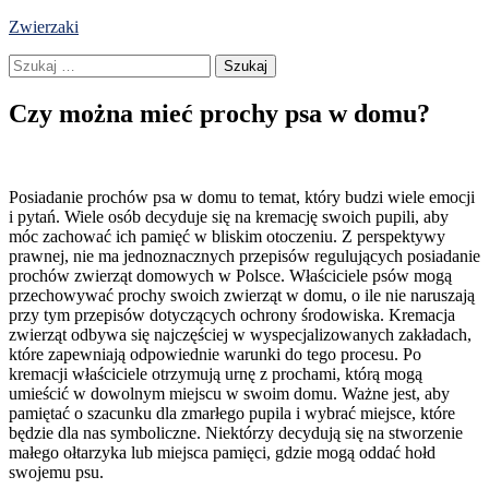
Skip
Zwierzaki
to
Szukaj:
content
Czy można mieć prochy psa w domu?
Posiadanie prochów psa w domu to temat, który budzi wiele emocji
i pytań. Wiele osób decyduje się na kremację swoich pupili, aby
móc zachować ich pamięć w bliskim otoczeniu. Z perspektywy
prawnej, nie ma jednoznacznych przepisów regulujących posiadanie
prochów zwierząt domowych w Polsce. Właściciele psów mogą
przechowywać prochy swoich zwierząt w domu, o ile nie naruszają
przy tym przepisów dotyczących ochrony środowiska. Kremacja
zwierząt odbywa się najczęściej w wyspecjalizowanych zakładach,
które zapewniają odpowiednie warunki do tego procesu. Po
kremacji właściciele otrzymują urnę z prochami, którą mogą
umieścić w dowolnym miejscu w swoim domu. Ważne jest, aby
pamiętać o szacunku dla zmarłego pupila i wybrać miejsce, które
będzie dla nas symboliczne. Niektórzy decydują się na stworzenie
małego ołtarzyka lub miejsca pamięci, gdzie mogą oddać hołd
swojemu psu.