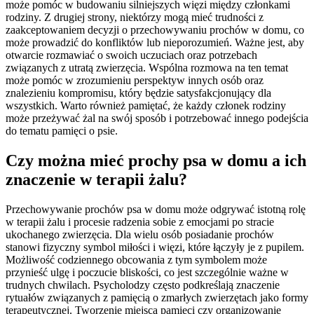
może pomóc w budowaniu silniejszych więzi między członkami
rodziny. Z drugiej strony, niektórzy mogą mieć trudności z
zaakceptowaniem decyzji o przechowywaniu prochów w domu, co
może prowadzić do konfliktów lub nieporozumień. Ważne jest, aby
otwarcie rozmawiać o swoich uczuciach oraz potrzebach
związanych z utratą zwierzęcia. Wspólna rozmowa na ten temat
może pomóc w zrozumieniu perspektyw innych osób oraz
znalezieniu kompromisu, który będzie satysfakcjonujący dla
wszystkich. Warto również pamiętać, że każdy członek rodziny
może przeżywać żal na swój sposób i potrzebować innego podejścia
do tematu pamięci o psie.
Czy można mieć prochy psa w domu a ich
znaczenie w terapii żalu?
Przechowywanie prochów psa w domu może odgrywać istotną rolę
w terapii żalu i procesie radzenia sobie z emocjami po stracie
ukochanego zwierzęcia. Dla wielu osób posiadanie prochów
stanowi fizyczny symbol miłości i więzi, które łączyły je z pupilem.
Możliwość codziennego obcowania z tym symbolem może
przynieść ulgę i poczucie bliskości, co jest szczególnie ważne w
trudnych chwilach. Psycholodzy często podkreślają znaczenie
rytuałów związanych z pamięcią o zmarłych zwierzętach jako formy
terapeutycznej. Tworzenie miejsca pamięci czy organizowanie