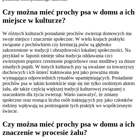
Czy można mieć prochy psa w domu a ich
miejsce w kulturze?
W różnych kulturach posiadanie prochów zwierząt domowych ma
swoje miejsce i znaczenie społeczne. W wielu krajach praktyki
związane z pochówkiem czy kremacją psów są głęboko
zakorzenione w tradycji i obrzędowości lokalnej społeczności. Na
przykład w Japonii istnieje silna tradycja oddawania czci
zwierzętom poprzez ceremonie pogrzebowe oraz modlitwy za dusze
zmarłych pupili. W innych kulturach psy są uważane za towarzyszy
duchowych i ich śmierć traktowana jest jako poważna strata
wymagająca odpowiednich rytuałów upamiętniających. Posiadanie
prochów psa w takim kontekście staje się nie tylko osobistym aktem
żalu, ale także częścią większej tradycji kulturowej związanej z
szacunkiem dla życia zwierząt. Warto zauważyć, że zmiany
społeczne oraz rosnąca liczba osób traktujących psy jako członków
rodziny wpływają na postrzeganie tych praktyk we współczesnym
świecie.
Czy można mieć prochy psa w domu a ich
znaczenie w procesie żalu?