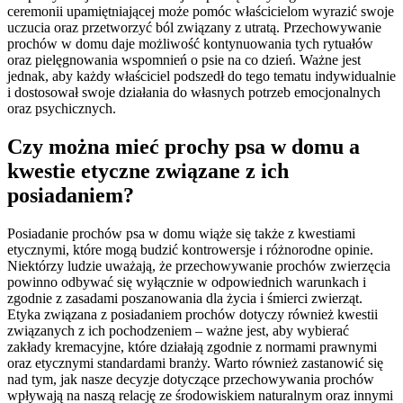
ceremonii upamiętniającej może pomóc właścicielom wyrazić swoje
uczucia oraz przetworzyć ból związany z utratą. Przechowywanie
prochów w domu daje możliwość kontynuowania tych rytuałów
oraz pielęgnowania wspomnień o psie na co dzień. Ważne jest
jednak, aby każdy właściciel podszedł do tego tematu indywidualnie
i dostosował swoje działania do własnych potrzeb emocjonalnych
oraz psychicznych.
Czy można mieć prochy psa w domu a
kwestie etyczne związane z ich
posiadaniem?
Posiadanie prochów psa w domu wiąże się także z kwestiami
etycznymi, które mogą budzić kontrowersje i różnorodne opinie.
Niektórzy ludzie uważają, że przechowywanie prochów zwierzęcia
powinno odbywać się wyłącznie w odpowiednich warunkach i
zgodnie z zasadami poszanowania dla życia i śmierci zwierząt.
Etyka związana z posiadaniem prochów dotyczy również kwestii
związanych z ich pochodzeniem – ważne jest, aby wybierać
zakłady kremacyjne, które działają zgodnie z normami prawnymi
oraz etycznymi standardami branży. Warto również zastanowić się
nad tym, jak nasze decyzje dotyczące przechowywania prochów
wpływają na naszą relację ze środowiskiem naturalnym oraz innymi