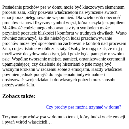
Posiadanie prochów psa w domu może być kluczowym elementem
procesu żalu, który pozwala właścicielom na wyrażenie swoich
emocji oraz pielęgnowanie wspomnień. Dla wielu osób obecność
prochów stanowi fizyczny symbol więzi, która łączyła je z pupilem.
Możliwość codziennego obcowania z tym symbolem może
przynieść poczucie bliskości i komfortu w trudnych chwilach. Warto
również zauważyć, że dla niektórych ludzi przechowywanie
prochów może być sposobem na zachowanie kontroli nad procesem
żalu, co jest istotne w obliczu straty. Osoby te mogą czuć, że mają
możliwość decydowania o tym, jak i gdzie będą pamiętać o swoim
psie. Wspólne tworzenie miejsca pamięci, organizowanie ceremonii
upamiętniającej czy dzielenie się historiami o psie mogą być
ważnymi krokami w radzeniu sobie z emocjami. Każdy właściciel
powinien jednak podejść do tego tematu indywidualnie i
dostosować swoje działania do własnych potrzeb oraz sposobu
przeżywania żalu.
Zobacz także:
Nawigacja
Czy prochy psa można trzymać w domu?
wpisu
Trzymanie prochów psa w domu to temat, który budzi wiele emocji
i pytań wśród właścicieli…