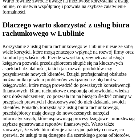
Warto również zwrócić uwagę na możliwość korzystania z usług
online, co ułatwia współpracę i pozwala na szybsze załatwienie
formalności.
Dlaczego warto skorzystać z usług biura
rachunkowego w Lublinie
Korzystanie z usług biura rachunkowego w Lublinie niesie ze sobą
wiele korzyści, które mogą znacząco wpłynąć na rozwój firmy oraz
komfort jej właścicieli. Przede wszystkim, zewnętrzna obsługa
księgowa pozwala przedsiębiorcom skupić się na kluczowych
aspektach działalności, takich jak rozwój produktów czy
pozyskiwanie nowych klientów. Dzięki profesjonalnej obsłudze
można uniknąć wielu problemów związanych z błędami w
księgowości, które mogą prowadzić do poważnych konsekwencji
finansowych. Biura rachunkowe dysponują odpowiednią wiedzą
oraz doświadczeniem, co pozwala im na bieżąco śledzić zmiany w
przepisach prawnych i dostosowywać do nich działania swoich
klientów. Ponadto, korzystając z usług biura rachunkowego,
przedsiębiorcy mają dostęp do nowoczesnych narzędzi
informatycznych, które usprawniają procesy księgowe i umożliwiają
szybsze generowanie raportów finansowych. Warto także
zauważyć, że wiele biur oferuje atrakcyjne pakiety cenowe, co
sprawia, że usługi te są dostępne dla szerokiego grona odbiorców.