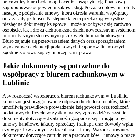
pracownicy biura będą mogli ocenić naszą sytuację finansową i
zaproponować odpowiedni zakres usług. Po zaakceptowaniu oferty
następuje podpisanie umowy, która określa warunki współpracy
oraz zasady płatności. Następnie klienci przekazują wszystkie
niezbędne dokumenty księgowe – może to odbywać się zarówno
osobiście, jak i drogą elektroniczną dzięki nowoczesnym systemom
informatycznym stosowanym przez wiele biur rachunkowych.
Biuro zajmuje się przetwarzaniem danych oraz sporządzaniem
wymaganych deklaracji podatkowych i raportów finansowych
zgodnie z obowiązującymi przepisami prawa.
Jakie dokumenty są potrzebne do
współpracy z biurem rachunkowym w
Lublinie
Aby rozpocząć współpracę z biurem rachunkowym w Lublinie,
konieczne jest przygotowanie odpowiednich dokumentów, które
umożliwią prawidłowe prowadzenie księgowości oraz rozliczeń
podatkowych. Przede wszystkim należy zgromadzić wszystkie
dokumenty dotyczące działalności gospodarczej – mogą to być
umowy handlowe, faktury sprzedaży i zakupu oraz dowody wpłat
czy wypłat związanych z działalnością firmy. Ważne są również
dokumenty dotyczące zatrudnienia pracowników – umowy o pracę