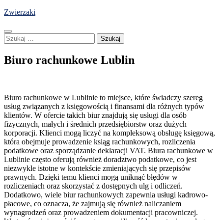
Skip
Zwierzaki
to
content
Szukaj:
Biuro rachunkowe Lublin
Biuro rachunkowe w Lublinie to miejsce, które świadczy szereg
usług związanych z księgowością i finansami dla różnych typów
klientów. W ofercie takich biur znajdują się usługi dla osób
fizycznych, małych i średnich przedsiębiorstw oraz dużych
korporacji. Klienci mogą liczyć na kompleksową obsługę księgową,
która obejmuje prowadzenie ksiąg rachunkowych, rozliczenia
podatkowe oraz sporządzanie deklaracji VAT. Biura rachunkowe w
Lublinie często oferują również doradztwo podatkowe, co jest
niezwykle istotne w kontekście zmieniających się przepisów
prawnych. Dzięki temu klienci mogą uniknąć błędów w
rozliczeniach oraz skorzystać z dostępnych ulg i odliczeń.
Dodatkowo, wiele biur rachunkowych zapewnia usługi kadrowo-
płacowe, co oznacza, że zajmują się również naliczaniem
wynagrodzeń oraz prowadzeniem dokumentacji pracowniczej.