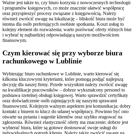
Ważne jest także to, czy biuro korzysta z nowoczesnych technologii
i programów księgowych, co może znacznie ułatwić współpracę
oraz przyspieszyć procesy związane z księgowością. Należy
również zwrócić uwagę na lokalizację – bliskość biura może być
istotna dla osób preferujących osobiste spotkania. Koszt usług to
kolejny element do rozważenia; warto porównać oferty różnych biur
i wybrać tę najbardziej odpowiadającą naszym możliwościom
finansowym.
Czym kierować się przy wyborze biura
rachunkowego w Lublinie
Wybierając biuro rachunkowe w Lublinie, warto kierować się
kilkoma kluczowymi kryteriami, które pomogą podjąć najlepszą
decyzję dla naszej firmy. Przede wszystkim należy zwrócić uwagę
na kwalifikacje pracowników – dobrze wykształcony personel to
podstawa rzetelnej obsługi księgowej. Warto sprawdzić certyfikaty
oraz doświadczenie osób zajmujących się naszymi sprawami
finansowymi. Kolejnym ważnym aspektem jest komunikacja; dobry
kontakt z biurem to klucz do udanej współpracy. Powinno być ono
otwarte na pytania i sugestie klientów oraz szybko reagować na
zgłoszenia. Również elastyczność oferty ma znaczenie; dobrze jest
wybierać biura, które są gotowe dostosować swoje usługi do
indywidualnych potrzeb klienta. Należy także zwrócić uwagę na