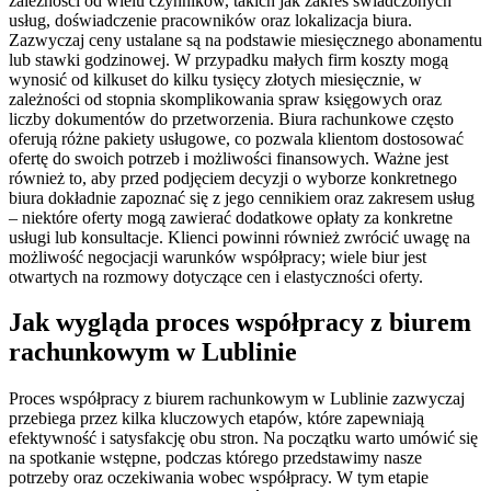
zależności od wielu czynników, takich jak zakres świadczonych
usług, doświadczenie pracowników oraz lokalizacja biura.
Zazwyczaj ceny ustalane są na podstawie miesięcznego abonamentu
lub stawki godzinowej. W przypadku małych firm koszty mogą
wynosić od kilkuset do kilku tysięcy złotych miesięcznie, w
zależności od stopnia skomplikowania spraw księgowych oraz
liczby dokumentów do przetworzenia. Biura rachunkowe często
oferują różne pakiety usługowe, co pozwala klientom dostosować
ofertę do swoich potrzeb i możliwości finansowych. Ważne jest
również to, aby przed podjęciem decyzji o wyborze konkretnego
biura dokładnie zapoznać się z jego cennikiem oraz zakresem usług
– niektóre oferty mogą zawierać dodatkowe opłaty za konkretne
usługi lub konsultacje. Klienci powinni również zwrócić uwagę na
możliwość negocjacji warunków współpracy; wiele biur jest
otwartych na rozmowy dotyczące cen i elastyczności oferty.
Jak wygląda proces współpracy z biurem
rachunkowym w Lublinie
Proces współpracy z biurem rachunkowym w Lublinie zazwyczaj
przebiega przez kilka kluczowych etapów, które zapewniają
efektywność i satysfakcję obu stron. Na początku warto umówić się
na spotkanie wstępne, podczas którego przedstawimy nasze
potrzeby oraz oczekiwania wobec współpracy. W tym etapie