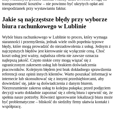
transparentność kosztów – nie powinno być ukrytych opłat ani
niespodzianek przy wystawianiu faktur.
Jakie są najczęstsze błędy przy wyborze
biura rachunkowego w Lublinie
Wybór biura rachunkowego w Lublinie to proces, który wymaga
staranności i przemyślenia, jednak wiele osób popełnia typowe
błędy, które mogą prowadzić do niezadowolenia z usług. Jednym z
najczęstszych błędów jest kierowanie się wyłącznie ceną. Choć
koszt usług jest ważny, najtańsza oferta nie zawsze oznacza
najlepszą jakość. Często niskie ceny mogą wiązać się z
ograniczonym zakresem usług lub brakiem doświadczenia
pracowników. Kolejnym błędem jest brak dokładnego sprawdzenia
referencji oraz opinii innych klientów. Warto poszukać informacji w
internecie lub skonsultować się z innymi przedsiębiorcami, aby
dowiedzieć się, jakie są doświadczenia z danym biurem.
Niezrozumienie zakresu usług to kolejna pułapka; przed podjęciem
decyzji warto dokładnie zapoznać się z ofertą biura i upewnić się, że
spełnia nasze potrzeby. Również ignorowanie lokalizacji biura może
być problematyczne – bliskość do siedziby firmy ułatwia kontakt i
współpracę.