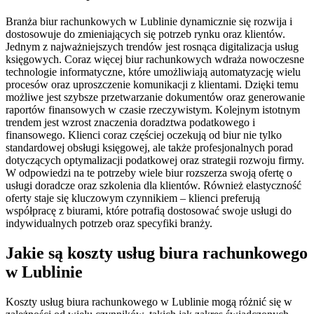
Branża biur rachunkowych w Lublinie dynamicznie się rozwija i
dostosowuje do zmieniających się potrzeb rynku oraz klientów.
Jednym z najważniejszych trendów jest rosnąca digitalizacja usług
księgowych. Coraz więcej biur rachunkowych wdraża nowoczesne
technologie informatyczne, które umożliwiają automatyzację wielu
procesów oraz uproszczenie komunikacji z klientami. Dzięki temu
możliwe jest szybsze przetwarzanie dokumentów oraz generowanie
raportów finansowych w czasie rzeczywistym. Kolejnym istotnym
trendem jest wzrost znaczenia doradztwa podatkowego i
finansowego. Klienci coraz częściej oczekują od biur nie tylko
standardowej obsługi księgowej, ale także profesjonalnych porad
dotyczących optymalizacji podatkowej oraz strategii rozwoju firmy.
W odpowiedzi na te potrzeby wiele biur rozszerza swoją ofertę o
usługi doradcze oraz szkolenia dla klientów. Również elastyczność
oferty staje się kluczowym czynnikiem – klienci preferują
współpracę z biurami, które potrafią dostosować swoje usługi do
indywidualnych potrzeb oraz specyfiki branży.
Jakie są koszty usług biura rachunkowego
w Lublinie
Koszty usług biura rachunkowego w Lublinie mogą różnić się w