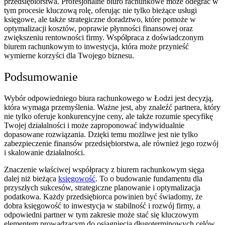
przedsiębiorstwa. Profesjonalne biuro rachunkowe może odegrać w
tym procesie kluczową rolę, oferując nie tylko bieżące usługi
księgowe, ale także strategiczne doradztwo, które pomoże w
optymalizacji kosztów, poprawie płynności finansowej oraz
zwiększeniu rentowności firmy. Współpraca z doświadczonym
biurem rachunkowym to inwestycja, która może przynieść
wymierne korzyści dla Twojego biznesu.
Podsumowanie
Wybór odpowiedniego biura rachunkowego w Łodzi jest decyzją,
która wymaga przemyślenia. Ważne jest, aby znaleźć partnera, który
nie tylko oferuje konkurencyjne ceny, ale także rozumie specyfikę
Twojej działalności i może zaproponować indywidualnie
dopasowane rozwiązania. Dzięki temu możliwe jest nie tylko
zabezpieczenie finansów przedsiębiorstwa, ale również jego rozwój
i skalowanie działalności.
Znaczenie właściwej współpracy z biurem rachunkowym sięga
dalej niż bieżąca
księgowość
. To o budowanie fundamentu dla
przyszłych sukcesów, strategiczne planowanie i optymalizacja
podatkowa. Każdy przedsiębiorca powinien być świadomy, że
dobra księgowość to inwestycja w stabilność i rozwój firmy, a
odpowiedni partner w tym zakresie może stać się kluczowym
elementem prowadzącym do osiągnięcia długoterminowych celów