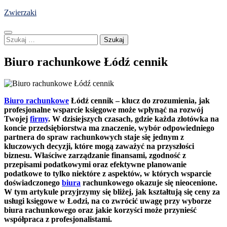
Skip
Zwierzaki
to
content
Szukaj:
Biuro rachunkowe Łódź cennik
Biuro rachunkowe
Łódź cennik – klucz do zrozumienia, jak
profesjonalne wsparcie księgowe może wpłynąć na rozwój
Twojej
firmy
. W dzisiejszych czasach, gdzie każda złotówka na
koncie przedsiębiorstwa ma znaczenie, wybór odpowiedniego
partnera do spraw rachunkowych staje się jednym z
kluczowych decyzji, które mogą zaważyć na przyszłości
biznesu. Właściwe zarządzanie finansami, zgodność z
przepisami podatkowymi oraz efektywne planowanie
podatkowe to tylko niektóre z aspektów, w których wsparcie
doświadczonego
biura
rachunkowego okazuje się nieocenione.
W tym artykule przyjrzymy się bliżej, jak kształtują się ceny za
usługi księgowe w Łodzi, na co zwrócić uwagę przy wyborze
biura rachunkowego oraz jakie korzyści może przynieść
współpraca z profesjonalistami.