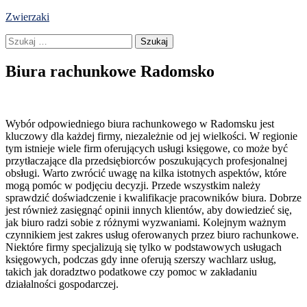
Skip
Zwierzaki
to
Szukaj:
content
Biura rachunkowe Radomsko
Wybór odpowiedniego biura rachunkowego w Radomsku jest
kluczowy dla każdej firmy, niezależnie od jej wielkości. W regionie
tym istnieje wiele firm oferujących usługi księgowe, co może być
przytłaczające dla przedsiębiorców poszukujących profesjonalnej
obsługi. Warto zwrócić uwagę na kilka istotnych aspektów, które
mogą pomóc w podjęciu decyzji. Przede wszystkim należy
sprawdzić doświadczenie i kwalifikacje pracowników biura. Dobrze
jest również zasięgnąć opinii innych klientów, aby dowiedzieć się,
jak biuro radzi sobie z różnymi wyzwaniami. Kolejnym ważnym
czynnikiem jest zakres usług oferowanych przez biuro rachunkowe.
Niektóre firmy specjalizują się tylko w podstawowych usługach
księgowych, podczas gdy inne oferują szerszy wachlarz usług,
takich jak doradztwo podatkowe czy pomoc w zakładaniu
działalności gospodarczej.