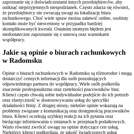
zapoznanie się z doświadczeniami innych przedsiębiorców, aby
uniknąć nieprzyjemnych niespodzianek. Często zdarza się również,
że przedsiębiorcy nie zwracają uwagi na lokalizację biura
rachunkowego. Choć wiele spraw można załatwić online, osobisty
kontakt może być nieoceniony w przypadku bardziej
skomplikowanych kwestii. Ostatnim istotnym błędem jest
niedostateczne zapoznanie się z umową oraz warunkami
współpracy.
Jakie są opinie o biurach rachunkowych
w Radomsku
Opinie o biurach rachunkowych w Radomsku są różnorodne i mogą
dostarczyć cennych informacji dla osób poszukujących
odpowiedniego partnera do współpracy. Wiele osób podkreśla
znaczenie profesjonalizmu oraz rzetelności pracowników biur.
Klienci często chwalą sobie indywidualne podejście do ich potrzeb
oraz elastyczność w dostosowywaniu usług do specyfiki
działalności firmy. Z drugiej strony, niektóre opinie wskazują na
problemy związane z komunikacją oraz dostępnością pracowników
biura. Klienci oczekują szybkiej reakcji na ich pytania oraz
bieżącego informowania o zmianach w przepisach podatkowych.
Warto również zwrócić uwagę na opinie dotyczące cen usług.
Niektórzy klienci podkreślają, że jakość świadczonych usług