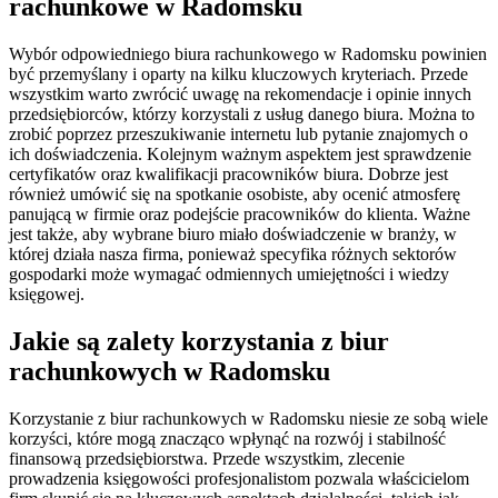
rachunkowe w Radomsku
Wybór odpowiedniego biura rachunkowego w Radomsku powinien
być przemyślany i oparty na kilku kluczowych kryteriach. Przede
wszystkim warto zwrócić uwagę na rekomendacje i opinie innych
przedsiębiorców, którzy korzystali z usług danego biura. Można to
zrobić poprzez przeszukiwanie internetu lub pytanie znajomych o
ich doświadczenia. Kolejnym ważnym aspektem jest sprawdzenie
certyfikatów oraz kwalifikacji pracowników biura. Dobrze jest
również umówić się na spotkanie osobiste, aby ocenić atmosferę
panującą w firmie oraz podejście pracowników do klienta. Ważne
jest także, aby wybrane biuro miało doświadczenie w branży, w
której działa nasza firma, ponieważ specyfika różnych sektorów
gospodarki może wymagać odmiennych umiejętności i wiedzy
księgowej.
Jakie są zalety korzystania z biur
rachunkowych w Radomsku
Korzystanie z biur rachunkowych w Radomsku niesie ze sobą wiele
korzyści, które mogą znacząco wpłynąć na rozwój i stabilność
finansową przedsiębiorstwa. Przede wszystkim, zlecenie
prowadzenia księgowości profesjonalistom pozwala właścicielom