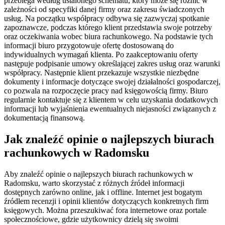
przebiega według ustalonego schematu, który może się różnić w
zależności od specyfiki danej firmy oraz zakresu świadczonych
usług. Na początku współpracy odbywa się zazwyczaj spotkanie
zapoznawcze, podczas którego klient przedstawia swoje potrzeby
oraz oczekiwania wobec biura rachunkowego. Na podstawie tych
informacji biuro przygotowuje ofertę dostosowaną do
indywidualnych wymagań klienta. Po zaakceptowaniu oferty
następuje podpisanie umowy określającej zakres usług oraz warunki
współpracy. Następnie klient przekazuje wszystkie niezbędne
dokumenty i informacje dotyczące swojej działalności gospodarczej,
co pozwala na rozpoczęcie pracy nad księgowością firmy. Biuro
regularnie kontaktuje się z klientem w celu uzyskania dodatkowych
informacji lub wyjaśnienia ewentualnych niejasności związanych z
dokumentacją finansową.
Jak znaleźć opinie o najlepszych biurach
rachunkowych w Radomsku
Aby znaleźć opinie o najlepszych biurach rachunkowych w
Radomsku, warto skorzystać z różnych źródeł informacji
dostępnych zarówno online, jak i offline. Internet jest bogatym
źródłem recenzji i opinii klientów dotyczących konkretnych firm
księgowych. Można przeszukiwać fora internetowe oraz portale
społecznościowe, gdzie użytkownicy dzielą się swoimi