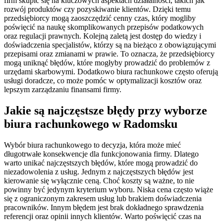
firm skupić się na kluczowych aspektach działalności, takich jak
rozwój produktów czy pozyskiwanie klientów. Dzięki temu
przedsiębiorcy mogą zaoszczędzić cenny czas, który mogliby
poświęcić na naukę skomplikowanych przepisów podatkowych
oraz regulacji prawnych. Kolejną zaletą jest dostęp do wiedzy i
doświadczenia specjalistów, którzy są na bieżąco z obowiązującymi
przepisami oraz zmianami w prawie. To oznacza, że przedsiębiorcy
mogą uniknąć błędów, które mogłyby prowadzić do problemów z
urzędami skarbowymi. Dodatkowo biura rachunkowe często oferują
usługi doradcze, co może pomóc w optymalizacji kosztów oraz
lepszym zarządzaniu finansami firmy.
Jakie są najczęstsze błędy przy wyborze
biura rachunkowego w Radomsku
Wybór biura rachunkowego to decyzja, która może mieć
długotrwałe konsekwencje dla funkcjonowania firmy. Dlatego
warto unikać najczęstszych błędów, które mogą prowadzić do
niezadowolenia z usług. Jednym z najczęstszych błędów jest
kierowanie się wyłącznie ceną. Choć koszty są ważne, to nie
powinny być jedynym kryterium wyboru. Niska cena często wiąże
się z ograniczonym zakresem usług lub brakiem doświadczenia
pracowników. Innym błędem jest brak dokładnego sprawdzenia
referencji oraz opinii innych klientów. Warto poświęcić czas na