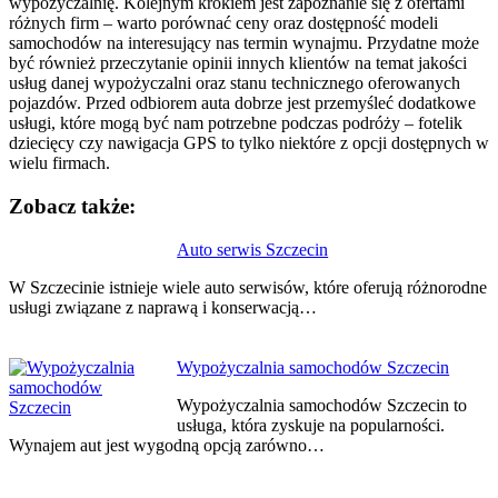
wypożyczalnię. Kolejnym krokiem jest zapoznanie się z ofertami
różnych firm – warto porównać ceny oraz dostępność modeli
samochodów na interesujący nas termin wynajmu. Przydatne może
być również przeczytanie opinii innych klientów na temat jakości
usług danej wypożyczalni oraz stanu technicznego oferowanych
pojazdów. Przed odbiorem auta dobrze jest przemyśleć dodatkowe
usługi, które mogą być nam potrzebne podczas podróży – fotelik
dziecięcy czy nawigacja GPS to tylko niektóre z opcji dostępnych w
wielu firmach.
Zobacz także:
Nawigacja
Auto serwis Szczecin
wpisu
W Szczecinie istnieje wiele auto serwisów, które oferują różnorodne
usługi związane z naprawą i konserwacją…
Wypożyczalnia samochodów Szczecin
Wypożyczalnia samochodów Szczecin to
usługa, która zyskuje na popularności.
Wynajem aut jest wygodną opcją zarówno…