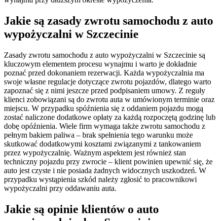
Jakie są zasady zwrotu samochodu z auto
wypożyczalni w Szczecinie
Zasady zwrotu samochodu z auto wypożyczalni w Szczecinie są
kluczowym elementem procesu wynajmu i warto je dokładnie
poznać przed dokonaniem rezerwacji. Każda wypożyczalnia ma
swoje własne regulacje dotyczące zwrotu pojazdów, dlatego warto
zapoznać się z nimi jeszcze przed podpisaniem umowy. Z reguły
klienci zobowiązani są do zwrotu auta w umówionym terminie oraz
miejscu. W przypadku spóźnienia się z oddaniem pojazdu mogą
zostać naliczone dodatkowe opłaty za każdą rozpoczętą godzinę lub
dobę opóźnienia. Wiele firm wymaga także zwrotu samochodu z
pełnym bakiem paliwa – brak spełnienia tego warunku może
skutkować dodatkowymi kosztami związanymi z tankowaniem
przez wypożyczalnię. Ważnym aspektem jest również stan
techniczny pojazdu przy zwrocie – klient powinien upewnić się, że
auto jest czyste i nie posiada żadnych widocznych uszkodzeń. W
przypadku wystąpienia szkód należy zgłosić to pracownikowi
wypożyczalni przy oddawaniu auta.
Jakie są opinie klientów o auto