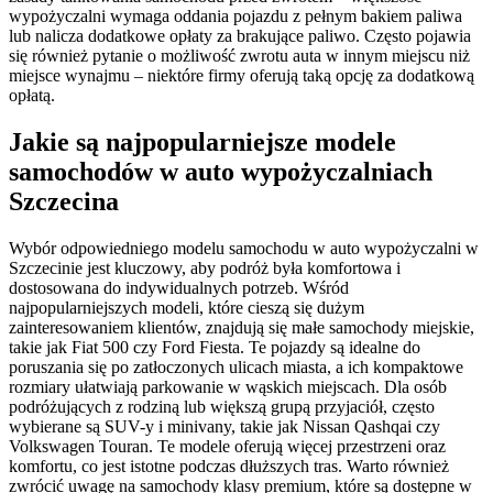
wypożyczalni wymaga oddania pojazdu z pełnym bakiem paliwa
lub nalicza dodatkowe opłaty za brakujące paliwo. Często pojawia
się również pytanie o możliwość zwrotu auta w innym miejscu niż
miejsce wynajmu – niektóre firmy oferują taką opcję za dodatkową
opłatą.
Jakie są najpopularniejsze modele
samochodów w auto wypożyczalniach
Szczecina
Wybór odpowiedniego modelu samochodu w auto wypożyczalni w
Szczecinie jest kluczowy, aby podróż była komfortowa i
dostosowana do indywidualnych potrzeb. Wśród
najpopularniejszych modeli, które cieszą się dużym
zainteresowaniem klientów, znajdują się małe samochody miejskie,
takie jak Fiat 500 czy Ford Fiesta. Te pojazdy są idealne do
poruszania się po zatłoczonych ulicach miasta, a ich kompaktowe
rozmiary ułatwiają parkowanie w wąskich miejscach. Dla osób
podróżujących z rodziną lub większą grupą przyjaciół, często
wybierane są SUV-y i minivany, takie jak Nissan Qashqai czy
Volkswagen Touran. Te modele oferują więcej przestrzeni oraz
komfortu, co jest istotne podczas dłuższych tras. Warto również
zwrócić uwagę na samochody klasy premium, które są dostępne w