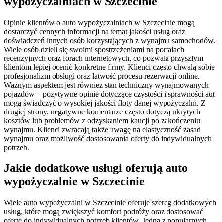
wypożyczalniach w Szczecinie
Opinie klientów o auto wypożyczalniach w Szczecinie mogą
dostarczyć cennych informacji na temat jakości usług oraz
doświadczeń innych osób korzystających z wynajmu samochodów.
Wiele osób dzieli się swoimi spostrzeżeniami na portalach
recenzyjnych oraz forach internetowych, co pozwala przyszłym
klientom lepiej ocenić konkretne firmy. Klienci często chwalą sobie
profesjonalizm obsługi oraz łatwość procesu rezerwacji online.
Ważnym aspektem jest również stan techniczny wynajmowanych
pojazdów – pozytywne opinie dotyczące czystości i sprawności aut
mogą świadczyć o wysokiej jakości floty danej wypożyczalni. Z
drugiej strony, negatywne komentarze często dotyczą ukrytych
kosztów lub problemów z odzyskaniem kaucji po zakończeniu
wynajmu. Klienci zwracają także uwagę na elastyczność zasad
wynajmu oraz możliwość dostosowania oferty do indywidualnych
potrzeb.
Jakie dodatkowe usługi oferują auto
wypożyczalnie w Szczecinie
Wiele auto wypożyczalni w Szczecinie oferuje szereg dodatkowych
usług, które mogą zwiększyć komfort podróży oraz dostosować
ofertę do indywidualnych potrzeb klientów. Jedną z popularnych