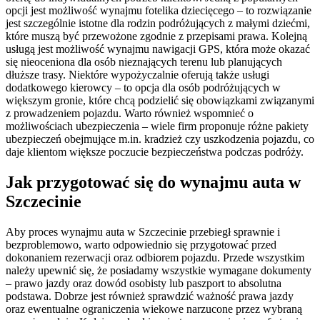
opcji jest możliwość wynajmu fotelika dziecięcego – to rozwiązanie
jest szczególnie istotne dla rodzin podróżujących z małymi dziećmi,
które muszą być przewożone zgodnie z przepisami prawa. Kolejną
usługą jest możliwość wynajmu nawigacji GPS, która może okazać
się nieoceniona dla osób nieznających terenu lub planujących
dłuższe trasy. Niektóre wypożyczalnie oferują także usługi
dodatkowego kierowcy – to opcja dla osób podróżujących w
większym gronie, które chcą podzielić się obowiązkami związanymi
z prowadzeniem pojazdu. Warto również wspomnieć o
możliwościach ubezpieczenia – wiele firm proponuje różne pakiety
ubezpieczeń obejmujące m.in. kradzież czy uszkodzenia pojazdu, co
daje klientom większe poczucie bezpieczeństwa podczas podróży.
Jak przygotować się do wynajmu auta w
Szczecinie
Aby proces wynajmu auta w Szczecinie przebiegł sprawnie i
bezproblemowo, warto odpowiednio się przygotować przed
dokonaniem rezerwacji oraz odbiorem pojazdu. Przede wszystkim
należy upewnić się, że posiadamy wszystkie wymagane dokumenty
– prawo jazdy oraz dowód osobisty lub paszport to absolutna
podstawa. Dobrze jest również sprawdzić ważność prawa jazdy
oraz ewentualne ograniczenia wiekowe narzucone przez wybraną