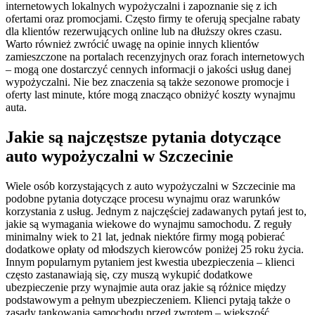
internetowych lokalnych wypożyczalni i zapoznanie się z ich
ofertami oraz promocjami. Często firmy te oferują specjalne rabaty
dla klientów rezerwujących online lub na dłuższy okres czasu.
Warto również zwrócić uwagę na opinie innych klientów
zamieszczone na portalach recenzyjnych oraz forach internetowych
– mogą one dostarczyć cennych informacji o jakości usług danej
wypożyczalni. Nie bez znaczenia są także sezonowe promocje i
oferty last minute, które mogą znacząco obniżyć koszty wynajmu
auta.
Jakie są najczęstsze pytania dotyczące
auto wypożyczalni w Szczecinie
Wiele osób korzystających z auto wypożyczalni w Szczecinie ma
podobne pytania dotyczące procesu wynajmu oraz warunków
korzystania z usług. Jednym z najczęściej zadawanych pytań jest to,
jakie są wymagania wiekowe do wynajmu samochodu. Z reguły
minimalny wiek to 21 lat, jednak niektóre firmy mogą pobierać
dodatkowe opłaty od młodszych kierowców poniżej 25 roku życia.
Innym popularnym pytaniem jest kwestia ubezpieczenia – klienci
często zastanawiają się, czy muszą wykupić dodatkowe
ubezpieczenie przy wynajmie auta oraz jakie są różnice między
podstawowym a pełnym ubezpieczeniem. Klienci pytają także o
zasady tankowania samochodu przed zwrotem – większość