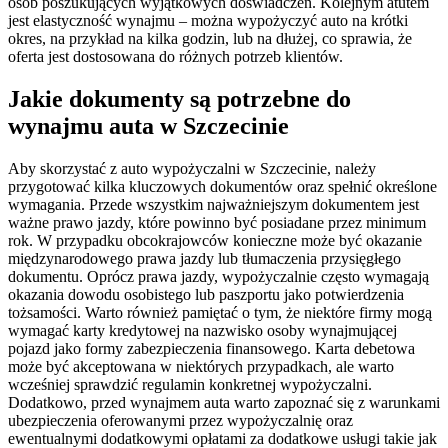
osób poszukujących wyjątkowych doświadczeń. Kolejnym atutem
jest elastyczność wynajmu – można wypożyczyć auto na krótki
okres, na przykład na kilka godzin, lub na dłużej, co sprawia, że
oferta jest dostosowana do różnych potrzeb klientów.
Jakie dokumenty są potrzebne do
wynajmu auta w Szczecinie
Aby skorzystać z auto wypożyczalni w Szczecinie, należy
przygotować kilka kluczowych dokumentów oraz spełnić określone
wymagania. Przede wszystkim najważniejszym dokumentem jest
ważne prawo jazdy, które powinno być posiadane przez minimum
rok. W przypadku obcokrajowców konieczne może być okazanie
międzynarodowego prawa jazdy lub tłumaczenia przysięgłego
dokumentu. Oprócz prawa jazdy, wypożyczalnie często wymagają
okazania dowodu osobistego lub paszportu jako potwierdzenia
tożsamości. Warto również pamiętać o tym, że niektóre firmy mogą
wymagać karty kredytowej na nazwisko osoby wynajmującej
pojazd jako formy zabezpieczenia finansowego. Karta debetowa
może być akceptowana w niektórych przypadkach, ale warto
wcześniej sprawdzić regulamin konkretnej wypożyczalni.
Dodatkowo, przed wynajmem auta warto zapoznać się z warunkami
ubezpieczenia oferowanymi przez wypożyczalnię oraz
ewentualnymi dodatkowymi opłatami za dodatkowe usługi takie jak