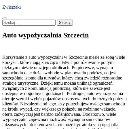
Skip
Zwierzaki
to
content
Szukaj:
Auto wypożyczalnia Szczecin
Korzystanie z auto wypożyczalni w Szczecinie niesie ze sobą wiele
korzyści, które mogą znacząco ułatwić podróżowanie po tym
pięknym mieście oraz jego okolicach. Po pierwsze, wynajem
samochodu daje dużą swobodę w planowaniu podróży, co jest
szczególnie istotne dla turystów, którzy chcą zwiedzić różnorodne
atrakcje turystyczne. Dzięki temu można uniknąć ograniczeń
związanych z komunikacją publiczną, która nie zawsze jest
dostępna w dogodnych godzinach. Po drugie, auto wypożyczalnia
oferuje szeroki wybór pojazdów dostosowanych do różnych potrzeb
klientów. Niezależnie od tego, czy potrzebujesz małego samochodu
na krótki wypad, czy większego pojazdu na rodzinne wakacje,
oferta zazwyczaj jest bardzo zróżnicowana. Dodatkowo, wiele
wypożyczalni zapewnia możliwość wynajmu samochodów
luksusowych lub terenowych, co może być atrakcyjną opcją dla