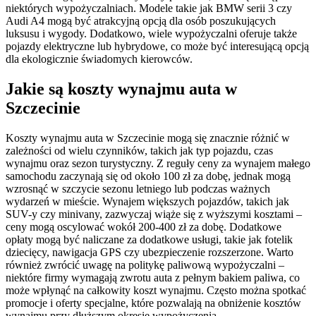
niektórych wypożyczalniach. Modele takie jak BMW serii 3 czy
Audi A4 mogą być atrakcyjną opcją dla osób poszukujących
luksusu i wygody. Dodatkowo, wiele wypożyczalni oferuje także
pojazdy elektryczne lub hybrydowe, co może być interesującą opcją
dla ekologicznie świadomych kierowców.
Jakie są koszty wynajmu auta w
Szczecinie
Koszty wynajmu auta w Szczecinie mogą się znacznie różnić w
zależności od wielu czynników, takich jak typ pojazdu, czas
wynajmu oraz sezon turystyczny. Z reguły ceny za wynajem małego
samochodu zaczynają się od około 100 zł za dobę, jednak mogą
wzrosnąć w szczycie sezonu letniego lub podczas ważnych
wydarzeń w mieście. Wynajem większych pojazdów, takich jak
SUV-y czy minivany, zazwyczaj wiąże się z wyższymi kosztami –
ceny mogą oscylować wokół 200-400 zł za dobę. Dodatkowe
opłaty mogą być naliczane za dodatkowe usługi, takie jak fotelik
dziecięcy, nawigacja GPS czy ubezpieczenie rozszerzone. Warto
również zwrócić uwagę na politykę paliwową wypożyczalni –
niektóre firmy wymagają zwrotu auta z pełnym bakiem paliwa, co
może wpłynąć na całkowity koszt wynajmu. Często można spotkać
promocje i oferty specjalne, które pozwalają na obniżenie kosztów
wynajmu przy dłuższym okresie wypożyczenia.