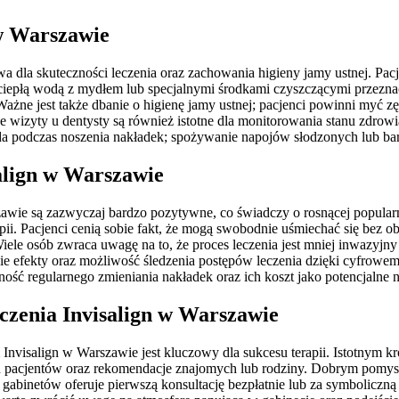
 w Warszawie
a dla skuteczności leczenia oraz zachowania higieny jamy ustnej. Pacj
ch ciepłą wodą z mydłem lub specjalnymi środkami czyszczącymi przez
ażne jest także dbanie o higienę jamy ustnej; pacjenci powinni myć z
e wizyty u dentysty są również istotne dla monitorowania stanu zdro
 woda podczas noszenia nakładek; spożywanie napojów słodzonych lub b
salign w Warszawie
awie są zazwyczaj bardzo pozytywne, co świadczy o rosnącej popular
rapii. Pacjenci cenią sobie fakt, że mogą swobodnie uśmiechać się bez
ele osób zwraca uwagę na to, że proces leczenia jest mniej inwazyjny
 efekty oraz możliwość śledzenia postępów leczenia dzięki cyfrowemu
ość regularnego zmieniania nakładek oraz ich koszt jako potencjalne 
eczenia Invisalign w Warszawie
visalign w Warszawie jest kluczowy dla sukcesu terapii. Istotnym kr
h pacjentów oraz rekomendacje znajomych lub rodziny. Dobrym pomysłem
gabinetów oferuje pierwszą konsultację bezpłatnie lub za symboliczną 