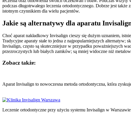
leczenia oraz omówienia swoich oczekiwań i obaw. Podczas wizyty w
podczas długotrwałego leczenia ortodontycznego. Dobrze jest także 
istotnym czynnikiem dla wielu pacjentów.
Jakie są alternatywy dla aparatu Invisali
Choć aparat nakładkowy Invisalign cieszy się dużym uznaniem, istn
Tradycyjne aparaty stałe to jedna z najpopularniejszych alternatyw;
Invisalign, często są skuteczniejsze w przypadku poważniejszych wa
przezroczystych lub białych zamków; są mniej widoczne niż metalowe
Zobacz także:
Nawigacja
wpisu
Aparat Invisalign to nowoczesna metoda ortodontyczna, która zysk
Leczenie ortodontyczne przy użyciu systemu Invisalign w Warszawie