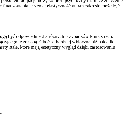
 personelu do pacjentów; komfort psychiczny ma duże znaczenie
e finansowania leczenia; elastyczność w tym zakresie może być
 mogą być odpowiednie dla różnych przypadków klinicznych.
łączącego je ze sobą. Choć są bardziej widoczne niż nakładki
aty stałe, które mają estetyczny wygląd dzięki zastosowaniu
h…