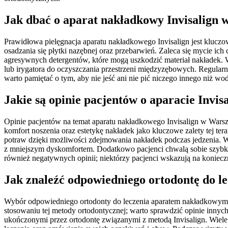
Jak dbać o aparat nakładkowy Invisalign
Prawidłowa pielęgnacja aparatu nakładkowego Invisalign jest kluczow
osadzania się płytki nazębnej oraz przebarwień. Zaleca się mycie i
agresywnych detergentów, które mogą uszkodzić materiał nakładek. W
lub irygatora do oczyszczania przestrzeni międzyzębowych. Regularn
warto pamiętać o tym, aby nie jeść ani nie pić niczego innego niż
Jakie są opinie pacjentów o aparacie Invi
Opinie pacjentów na temat aparatu nakładkowego Invisalign w Warsz
komfort noszenia oraz estetykę nakładek jako kluczowe zalety tej te
potraw dzięki możliwości zdejmowania nakładek podczas jedzenia. Wi
z mniejszym dyskomfortem. Dodatkowo pacjenci chwalą sobie szybkie
również negatywnych opinii; niektórzy pacjenci wskazują na konieczn
Jak znaleźć odpowiedniego ortodontę do l
Wybór odpowiedniego ortodonty do leczenia aparatem nakładkowym In
stosowaniu tej metody ortodontycznej; warto sprawdzić opinie innyc
ukończonymi przez ortodontę związanymi z metodą Invisalign. Wiele 