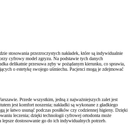
zie stosowania przezroczystych nakładek, które są indywidualnie
tworzy cyfrowy model zgryzu. Na podstawie tych danych
ładka delikatnie przesuwa zęby w pożądanym kierunku, co sprawia,
dbających o estetykę swojego uśmiechu. Pacjenci mogą je zdejmować
rszawie. Przede wszystkim, jedną z najważniejszych zalet jest
tutem jest komfort noszenia; nakładki są wykonane z gładkiego
gą je łatwo usunąć podczas posiłków czy codziennej higieny. Dzięki
niu leczenia; dzięki technologii cyfrowej ortodonta może
na lepsze dostosowanie go do ich indywidualnych potrzeb.