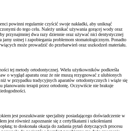
enci powinni regularnie czyścić swoje nakładki, aby uniknąć
naczonymi do tego celu. Należy unikać używania gorącej wody oraz
ęby przynajmniej dwa razy dziennie oraz używać nici dentystycznej
wia jamy ustnej i zapobiegania problemom stomatologicznym. Ponadto
arwiących może prowadzić do przebarwień oraz uszkodzeń materiału.
ności tej metody ortodontycznej. Wielu użytkowników podkreśla
 obaw o wygląd aparatu oraz że nie muszą rezygnować z ulubionych
 niż w przypadku tradycyjnych aparatów ortodontycznych i wiąże się
 planowaniu terapii przez ortodontę. Oczywiście nie brakuje
niedogodności.
okiem jest poszukiwanie specjalisty posiadającego doświadczenie w
 jest również zapoznanie się z certyfikatami i szkoleniami
opłatą; to doskonała okazja do zadania pytań dotyczących procesu