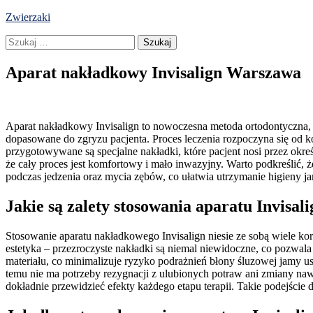
Skip
Zwierzaki
to
Szukaj:
content
Aparat nakładkowy Invisalign Warszawa
Aparat nakładkowy Invisalign to nowoczesna metoda ortodontyczna, k
dopasowane do zgryzu pacjenta. Proces leczenia rozpoczyna się od k
przygotowywane są specjalne nakładki, które pacjent nosi przez okr
że cały proces jest komfortowy i mało inwazyjny. Warto podkreślić, 
podczas jedzenia oraz mycia zębów, co ułatwia utrzymanie higieny ja
Jakie są zalety stosowania aparatu Invisa
Stosowanie aparatu nakładkowego Invisalign niesie ze sobą wiele kor
estetyka – przezroczyste nakładki są niemal niewidoczne, co pozwal
materiału, co minimalizuje ryzyko podrażnień błony śluzowej jamy u
temu nie ma potrzeby rezygnacji z ulubionych potraw ani zmiany n
dokładnie przewidzieć efekty każdego etapu terapii. Takie podejście