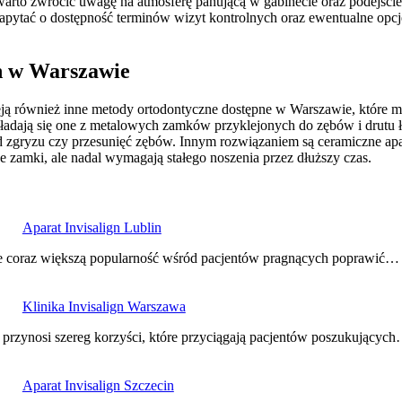
arto zwrócić uwagę na atmosferę panującą w gabinecie oraz podejście
zapytać o dostępność terminów wizyt kontrolnych oraz ewentualne opcj
gn w Warszawie
ieją również inne metody ortodontyczne dostępne w Warszawie, które
 składają się one z metalowych zamków przyklejonych do zębów i drutu 
d zgryzu czy przesunięć zębów. Innym rozwiązaniem są ceramiczne apar
 zamki, ale nadal wymagają stałego noszenia przez dłuższy czas.
Aparat Invisalign Lublin
uje coraz większą popularność wśród pacjentów pragnących poprawić…
Klinika Invisalign Warszawa
 przynosi szereg korzyści, które przyciągają pacjentów poszukującyc
Aparat Invisalign Szczecin