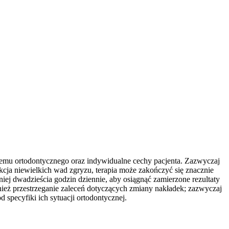
lemu ortodontycznego oraz indywidualne cechy pacjenta. Zazwyczaj
kcja niewielkich wad zgryzu, terapia może zakończyć się znacznie
iej dwadzieścia godzin dziennie, aby osiągnąć zamierzone rezultaty
nież przestrzeganie zaleceń dotyczących zmiany nakładek; zazwyczaj
 specyfiki ich sytuacji ortodontycznej.