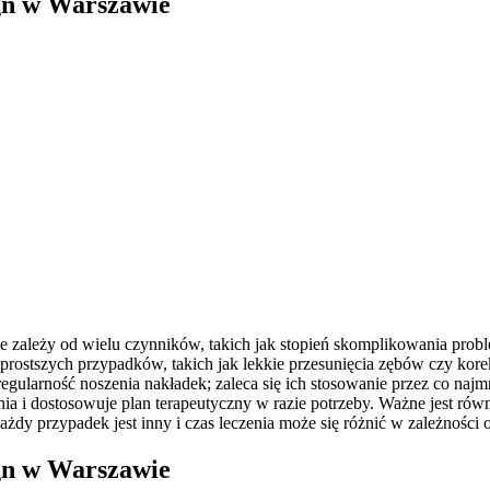
ign w Warszawie
 zależy od wielu czynników, takich jak stopień skomplikowania prob
prostszych przypadków, takich jak lekkie przesunięcia zębów czy kore
ularność noszenia nakładek; zaleca się ich stosowanie przez co najmn
nia i dostosowuje plan terapeutyczny w razie potrzeby. Ważne jest rów
dy przypadek jest inny i czas leczenia może się różnić w zależności od
ign w Warszawie