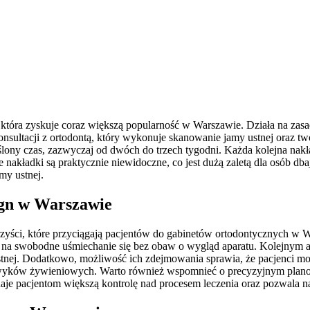
tóra zyskuje coraz większą popularność w Warszawie. Działa na zasad
onsultacji z ortodontą, który wykonuje skanowanie jamy ustnej oraz 
eślony czas, zazwyczaj od dwóch do trzech tygodni. Każda kolejna nak
że nakładki są praktycznie niewidoczne, co jest dużą zaletą dla osób 
my ustnej.
lign w Warszawie
zyści, które przyciągają pacjentów do gabinetów ortodontycznych w Wa
a na swobodne uśmiechanie się bez obaw o wygląd aparatu. Kolejnym a
stnej. Dodatkowo, możliwość ich zdejmowania sprawia, że pacjenci mo
awyków żywieniowych. Warto również wspomnieć o precyzyjnym planowa
 daje pacjentom większą kontrolę nad procesem leczenia oraz pozwala 