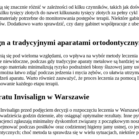
ię znacznie różnić w zależności od kilku czynników, takich jak doświa
ku tysięcy złotych do nawet kilkunastu tysięcy złotych za pełny cykl l
materiały potrzebne do monitorowania postępów terapii. Niektóre gabi
entów. Dodatkowo warto sprawdzić, czy dany gabinet współpracuje z u
ign a tradycyjnymi aparatami ortodontyczn
óżnią się pod wieloma względami, co wpływa na wybór metody leczenia
ycznie niewidoczne, podczas gdy tradycyjne aparaty metalowe są bardzie
ego materiału minimalizują ryzyko podrażnień błony śluzowej jamy ustn
można łatwo zdjąć podczas jedzenia i mycia zębów, co ułatwia utrzym
dzeń aparatu. Warto również zauważyć, że proces leczenia za pomocą In
owanie każdego etapu terapii.
aratu Invisalign w Warszawie
nvisalign przed podjęciem decyzji o rozpoczęciu leczenia w Warszawie
 dwadzieścia godzin dziennie, aby osiągnąć optymalne rezultaty. Inne 
jenci zgłaszają minimalny dyskomfort związany z początkowym nosz
jmować podczas posiłków oraz codziennej higieny jamy ustnej, co jest 
ontycznych; choć metoda ta sprawdza się w wielu sytuacjach, niektó