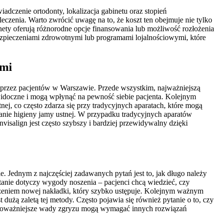
dczenie ortodonty, lokalizacja gabinetu oraz stopień
eczenia. Warto zwrócić uwagę na to, że koszt ten obejmuje nie tylko
nety oferują różnorodne opcje finansowania lub możliwość rozłożenia
bezpieczeniami zdrowotnymi lub programami lojalnościowymi, które
ymi
 przez pacjentów w Warszawie. Przede wszystkim, najważniejszą
j widoczne i mogą wpłynąć na pewność siebie pacjenta. Kolejnym
ej, co często zdarza się przy tradycyjnych aparatach, które mogą
anie higieny jamy ustnej. W przypadku tradycyjnych aparatów
visalign jest często szybszy i bardziej przewidywalny dzięki
. Jednym z najczęściej zadawanych pytań jest to, jak długo należy
pytanie dotyczy wygody noszenia – pacjenci chcą wiedzieć, czy
eniem nowej nakładki, który szybko ustępuje. Kolejnym ważnym
dużą zaletą tej metody. Często pojawia się również pytanie o to, czy
re poważniejsze wady zgryzu mogą wymagać innych rozwiązań