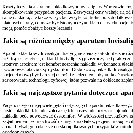
Koszty leczenia aparatem nakładkowym Invisalign w Warszawie mogą s
skomplikowania przypadku pacjenta. Zazwyczaj ceny wahają się od kil
same nakładki, ale także wszystkie wizyty kontrolne oraz dodatkowe 
płatności na raty, co może być istotnym czynnikiem dla wielu pacj
mogą pomóc obniżyć koszty leczenia.
Jakie są różnice między aparatem Invisal
Aparat nakładkowy Invisalign i tradycyjne aparaty ortodontyczne r
różnicą jest estetyka; nakładki Invisalign są przezroczyste i prakt
istotnym aspektem jest komfort noszenia; nakładki wykonane z gładki
powodować otarcia czy dyskomfort. Dodatkowo, nakładki Invisalign 
pacjenci muszą być bardziej ostrożni z jedzeniem, aby uniknąć uszko
zastosowaniu technologii cyfrowej, która pozwala na dokładne zaplan
Jakie są najczęstsze pytania dotyczące ap
Pacjenci często mają wiele pytań dotyczących aparatu nakładkowego I
nosić nakładki dziennie; zaleca się ich stosowanie przez co najmniej
nakładki będą powodować dyskomfort. W większości przypadków pac
zagadnieniem jest możliwość usunięcia nakładek; pacjenci mogą je zde
aparat Invisalign nadaje się do skomplikowanych przypadków ortod
ortodontycznych.