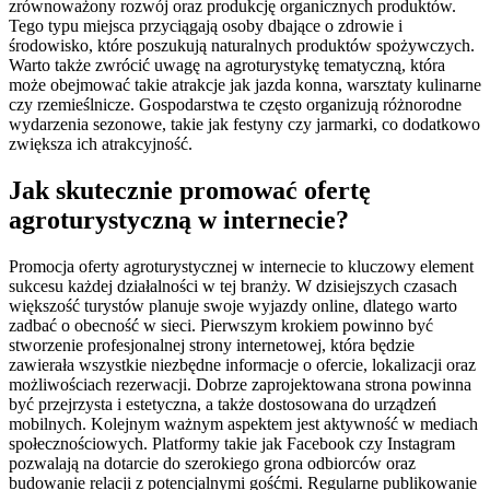
zrównoważony rozwój oraz produkcję organicznych produktów.
Tego typu miejsca przyciągają osoby dbające o zdrowie i
środowisko, które poszukują naturalnych produktów spożywczych.
Warto także zwrócić uwagę na agroturystykę tematyczną, która
może obejmować takie atrakcje jak jazda konna, warsztaty kulinarne
czy rzemieślnicze. Gospodarstwa te często organizują różnorodne
wydarzenia sezonowe, takie jak festyny czy jarmarki, co dodatkowo
zwiększa ich atrakcyjność.
Jak skutecznie promować ofertę
agroturystyczną w internecie?
Promocja oferty agroturystycznej w internecie to kluczowy element
sukcesu każdej działalności w tej branży. W dzisiejszych czasach
większość turystów planuje swoje wyjazdy online, dlatego warto
zadbać o obecność w sieci. Pierwszym krokiem powinno być
stworzenie profesjonalnej strony internetowej, która będzie
zawierała wszystkie niezbędne informacje o ofercie, lokalizacji oraz
możliwościach rezerwacji. Dobrze zaprojektowana strona powinna
być przejrzysta i estetyczna, a także dostosowana do urządzeń
mobilnych. Kolejnym ważnym aspektem jest aktywność w mediach
społecznościowych. Platformy takie jak Facebook czy Instagram
pozwalają na dotarcie do szerokiego grona odbiorców oraz
budowanie relacji z potencjalnymi gośćmi. Regularne publikowanie