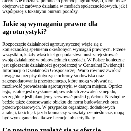
oferty. Nie można zapomnieć o promocji agroturystyki, która może
obejmować zarówno działania w mediach społecznościowych, jak i
współpracę z lokalnymi biurami podróży.
Jakie są wymagania prawne dla
agroturystyki?
Rozpoczęcie działalności agroturystycznej wiąże się z
koniecznością spełnienia określonych wymagań prawnych. Przede
wszystkim, każdy właściciel gospodarstwa musi zarejestrować
swoją działalność w odpowiednich urzędach. W Polsce konieczne
jest zgłoszenie działalności gospodarczej w Centralnej Ewidencji i
Informacji o Działalności Gospodarczej. Warto również zwrócić
uwagę na przepisy dotyczące ochrony środowiska oraz
zagospodarowania przestrzennego, które mogą wpływać na
możliwość prowadzenia agroturystyki w danym miejscu. Oprócz
tego, istotne jest uzyskanie odpowiednich zezwoleń sanepidu,
szczególnie jeśli planujemy serwować posiłki gościom. Niezbędne
będzie także dostosowanie obiektu do norm budowlanych oraz
przeciwpożarowych. W przypadku organizacji dodatkowych
atrakcji, takich jak jazda konna czy warsztaty rzemieślnicze, mogą
być wymagane dodatkowe licencje lub certyfikaty.
Co powinno znaleźć się w ofercie