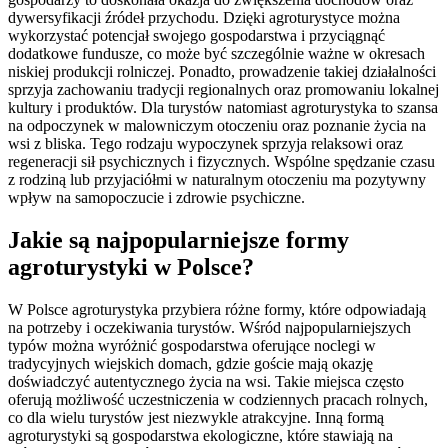
dywersyfikacji źródeł przychodu. Dzięki agroturystyce można
wykorzystać potencjał swojego gospodarstwa i przyciągnąć
dodatkowe fundusze, co może być szczególnie ważne w okresach
niskiej produkcji rolniczej. Ponadto, prowadzenie takiej działalności
sprzyja zachowaniu tradycji regionalnych oraz promowaniu lokalnej
kultury i produktów. Dla turystów natomiast agroturystyka to szansa
na odpoczynek w malowniczym otoczeniu oraz poznanie życia na
wsi z bliska. Tego rodzaju wypoczynek sprzyja relaksowi oraz
regeneracji sił psychicznych i fizycznych. Wspólne spędzanie czasu
z rodziną lub przyjaciółmi w naturalnym otoczeniu ma pozytywny
wpływ na samopoczucie i zdrowie psychiczne.
Jakie są najpopularniejsze formy
agroturystyki w Polsce?
W Polsce agroturystyka przybiera różne formy, które odpowiadają
na potrzeby i oczekiwania turystów. Wśród najpopularniejszych
typów można wyróżnić gospodarstwa oferujące noclegi w
tradycyjnych wiejskich domach, gdzie goście mają okazję
doświadczyć autentycznego życia na wsi. Takie miejsca często
oferują możliwość uczestniczenia w codziennych pracach rolnych,
co dla wielu turystów jest niezwykle atrakcyjne. Inną formą
agroturystyki są gospodarstwa ekologiczne, które stawiają na