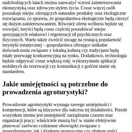
nadchodzących latach można zauważyć wzrost zainteresowania
ekoturystyką oraz zdrowym stylem życia. Coraz więcej osób
poszukuje miejsc oferujących naturalne produkty oraz ekologiczne
rozwiązania, co sprawia, że gospodarstwa ekologiczne będą cieszyć
się dużym zainteresowaniem. Również oferta wellness będzie się
rozwijać; turyści będą coraz częściej poszukiwać miejsc
sprzyjających relaksowi i regeneracji sił psychicznych oraz
fizycznych. Warto także zwrócić uwagę na rosnącą popularność
turystyki tematycznej – gospodarstwa oferujące unikalne
doświadczenia związane z lokalną kulturą czy tradycjami będą
miały przewagę konkurencyjną na rynku. Dodatkowo, technologia
będzie odgrywać coraz większą rolę; wykorzystanie aplikacji
mobilnych do rezerwacji czy komunikacji z gośćmi stanie się
standardem.
Jakie umiejętności są potrzebne do
prowadzenia agroturystyki?
Prowadzenie agroturystyki wymaga szeregu umiejętności i
kompetencji, które są kluczowe dla sukcesu tej działalności. Przede
wszystkim istotna jest umiejętność zarządzania czasem oraz
organizacji pracy; właściciele muszą być w stanie efektywnie
planować zarówno codzienne obowiązki związane z
gospodarstwem, jak i działania promocyjne czy obsługę gości.