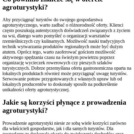
agroturystyki?
Aby przyciągnąć turystów do swojego gospodarstwa
agroturystycznego, warto zadbać o różnorodność oferty. Klienci
często poszukują autentycznych doświadczeń związanych z życiem
na wsi, dlatego warto pomyśleć o organizacji warsztatów
rzemieślniczych czy kulinarnych. Możliwość nauki tradycyjnych
technik wytwarzania produktów regionalnych może być dużym
atutem. Oprócz tego, warto zaoferować gościom możliwość
aktywnego spędzania czasu na świeżym powietrzu poprzez
organizację wycieczek rowerowych czy pieszych szlaków
turystycznych. Dobrze przemyślana oferta gastronomiczna oparta na
lokalnych produktach również może przyciągnąć uwagę turystów.
Serwowanie potraw przygotowanych z własnych upraw lub od
lokalnych producentów to doskonały sposób na podkreślenie
unikalności oferty agroturystycznej.
Jakie są korzyści płynące z prowadzenia
agroturystyki?
Prowadzenie agroturystyki niesie ze sobą wiele korzyści zarówno
dla właścicieli gospodarstw, jak i dla samych turystów. Dla
gospodarzy to doskonała okazja do zwiększenia dochodów oraz