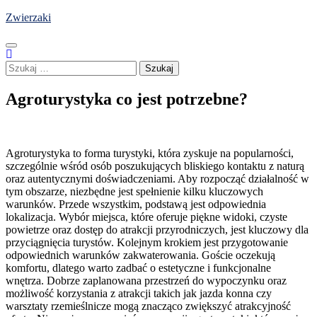
Skip
Zwierzaki
to
content
Szukaj:
Agroturystyka co jest potrzebne?
Agroturystyka to forma turystyki, która zyskuje na popularności,
szczególnie wśród osób poszukujących bliskiego kontaktu z naturą
oraz autentycznymi doświadczeniami. Aby rozpocząć działalność w
tym obszarze, niezbędne jest spełnienie kilku kluczowych
warunków. Przede wszystkim, podstawą jest odpowiednia
lokalizacja. Wybór miejsca, które oferuje piękne widoki, czyste
powietrze oraz dostęp do atrakcji przyrodniczych, jest kluczowy dla
przyciągnięcia turystów. Kolejnym krokiem jest przygotowanie
odpowiednich warunków zakwaterowania. Goście oczekują
komfortu, dlatego warto zadbać o estetyczne i funkcjonalne
wnętrza. Dobrze zaplanowana przestrzeń do wypoczynku oraz
możliwość korzystania z atrakcji takich jak jazda konna czy
warsztaty rzemieślnicze mogą znacząco zwiększyć atrakcyjność