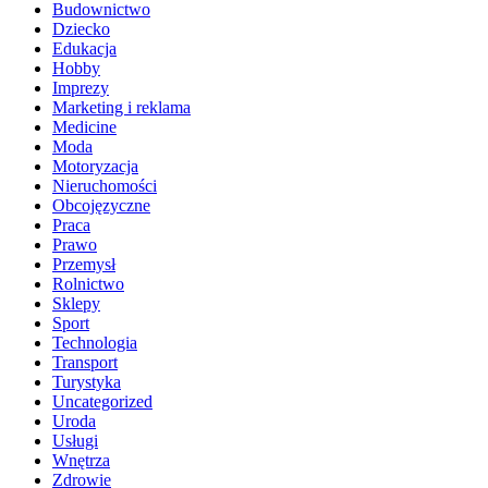
Budownictwo
Dziecko
Edukacja
Hobby
Imprezy
Marketing i reklama
Medicine
Moda
Motoryzacja
Nieruchomości
Obcojęzyczne
Praca
Prawo
Przemysł
Rolnictwo
Sklepy
Sport
Technologia
Transport
Turystyka
Uncategorized
Uroda
Usługi
Wnętrza
Zdrowie