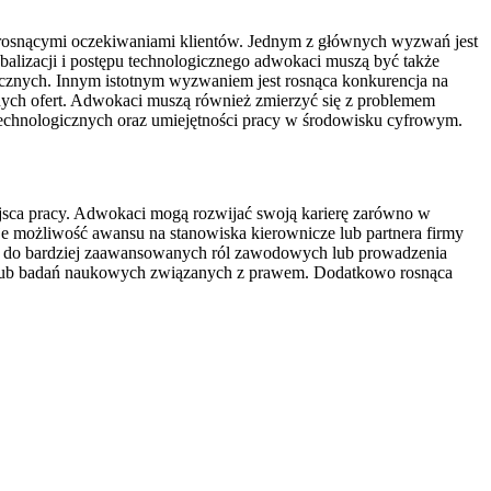
rosnącymi oczekiwaniami klientów. Jednym z głównych wyzwań jest
obalizacji i postępu technologicznego adwokaci muszą być także
cznych. Innym istotnym wyzwaniem jest rosnąca konkurencja na
nych ofert. Adwokaci muszą również zmierzyć się z problemem
technologicznych oraz umiejętności pracy w środowisku cyfrowym.
ejsca pracy. Adwokaci mogą rozwijać swoją karierę zarówno w
eje możliwość awansu na stanowiska kierownicze lub partnera firmy
zwi do bardziej zaawansowanych ról zawodowych lub prowadzenia
w lub badań naukowych związanych z prawem. Dodatkowo rosnąca