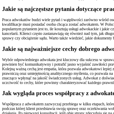
Jakie są najczęstsze pytania dotyczące pr
Praca adwokatów budzi wiele pytań i wątpliwości zarówno wśród osó
kwalifikacje musi posiadać osoba chcąca zostać adwokatem. W Pols
popularnym pytaniem jest to, ile kosztują usługi adwokackie i jaki
kancelarii. Klienci często zastanawiają się również nad tym, jak dł
sprawy czy obciążenie sądu. Warto także wiedzieć, jakie dokumenty
Jakie są najważniejsze cechy dobrego adw
Wybór odpowiedniego adwokata jest kluczowy dla sukcesu w sprawac
powinien być komunikatywny i potrafić jasno wyjaśnić zawiłości praw
Kolejną ważną cechą jest empatia, która pozwala adwokatowi lepiej
prawniczą oraz umiejętnością analitycznego myślenia, co pozwala n
znacząco wpłynąć na jakość świadczonych usług. Adwokat z doświadc
uczciwość to cechy, które powinny charakteryzować każdego prawni
Jak wygląda proces współpracy z adwokat
Współpraca z adwokatem zazwyczaj przebiega w kilku etapach, które 
podczas której klient przedstawia swoją sprawę oraz oczekiwania wo
działania. Po pierwszej konsultacji, jeśli obie strony zdecydują si