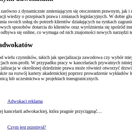
zarówno z dynamicznie zmieniającym się otoczeniem prawnym, jak i 
acji wiedzy o przepisach prawa i zmianach legislacyjnych. W dobie gl
 swoich usług do potrzeb klientów działających na rynkach zagrani
wych sposobów dotarcia do klientów oraz wyróżnienia się spośród in
ń odbywa się online, co wymaga od nich znajomości nowych narzędzi 
a adwokatów
od wielu czynników, takich jak specjalizacja zawodowa czy wybór mi
acjach non-profit. W przypadku pracy w kancelariach prywatnych istni
ecjalizacja w określonej dziedzinie prawa może również otworzyć dr
ę także na rozwój kariery akademickiej poprzez prowadzenie wykładó
nicą lub uczestnictwa w projektach transgranicznych.
Adwokaci reklama
ej kancelarii adwokackiej, która pragnie przyciągnąć…
Czym jest przemysł?