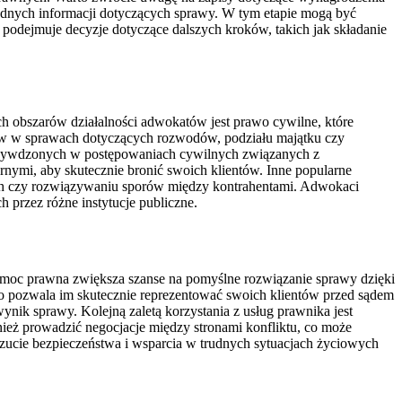
będnych informacji dotyczących sprawy. W tym etapie mogą być
podejmuje decyzje dotyczące dalszych kroków, takich jak składanie
ch obszarów działalności adwokatów jest prawo cywilne, które
w w sprawach dotyczących rozwodów, podziału majątku czy
krzywdzonych w postępowaniach cywilnych związanych z
nymi, aby skutecznie bronić swoich klientów. Inne popularne
ch czy rozwiązywaniu sporów między kontrahentami. Adwokaci
przez różne instytucje publiczne.
pomoc prawna zwiększa szanse na pomyślne rozwiązanie sprawy dzięki
o pozwala im skutecznie reprezentować swoich klientów przed sądem
k sprawy. Kolejną zaletą korzystania z usług prawnika jest
nież prowadzić negocjacje między stronami konfliktu, co może
zucie bezpieczeństwa i wsparcia w trudnych sytuacjach życiowych