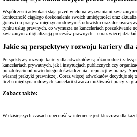
Współczesni adwokaci stają przed wieloma wyzwaniami związanymi 
konieczność ciągłego doskonalenia swoich umiejętności oraz aktualiz
gotowi do pracy w międzynarodowym środowisku oraz dostosowywania
rynku usług prawnych, co wymusza na kancelariach poszukiwanie no
związanym z digitalizacją procesów prawnych – coraz więcej działa
Jakie są perspektywy rozwoju kariery dl
Perspektywy rozwoju kariery dla adwokatów są różnorodne i zależą 
kancelariach prywatnych, jak i instytucjach publicznych czy organiz
po zdobyciu odpowiedniego doświadczenia i reputacji w branży. Sp
własnej praktyki prawniczej. Coraz więcej adwokatów decyduje si
liczba międzynarodowych kancelarii stwarza możliwości pracy za gra
Zobacz także:
Nawigacja
wpisu
W dzisiejszych czasach obecność w internecie jest kluczowa dla każd