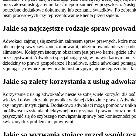
oraz zakresu usług, aby uniknąć nieporozumień w przyszłości. Nast
potrzebne dodatkowe dokumenty lub zeznania świadków. Po zebraniu w
pism procesowych czy reprezentowanie klienta przed sądem.
Jakie są najczęstsze rodzaje spraw prow
Adwokaci zajmują się szerokim zakresem spraw prawnych, które możn
obejmuje sprawy związane z umowami, odszkodowaniami czy spadka
alimentów. Kolejnym istotnym obszarem jest prawo karne, gdzie ad
przestępstwami. Adwokaci specjalizujący się w prawie karnym muszą
dziedziny to prawo gospodarcze i handlowe, gdzie adwokaci pomag
zajmują się również prawem administracyjnym, gdzie reprezentują k
Jakie są zalety korzystania z usług adwok
Korzystanie z usług adwokatów niesie ze sobą wiele korzyści dla o
wiedzy i doświadczeniu prawnika w danej dziedzinie prawa. Adwoka
czy innymi instytucjami. Dodatkowo adwokaci mogą pomóc w uniknię
możliwość uzyskania obiektywnej oceny sytuacji prawnej oraz doradzt
przyczynić się do szybszego rozwiązania sprawy bez konieczności p
związanych z problemami prawnymi.
Jakie są wyzwania stojące przed współcz