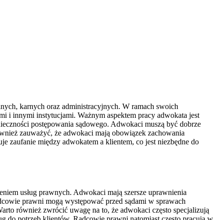
lnych, karnych oraz administracyjnych. W ramach swoich
i i innymi instytucjami. Ważnym aspektem pracy adwokata jest
konieczności postępowania sądowego. Adwokaci muszą być dobrze
o również zauważyć, że adwokaci mają obowiązek zachowania
je zaufanie między adwokatem a klientem, co jest niezbędne do
zeniem usług prawnych. Adwokaci mają szersze uprawnienia
radcowie prawni mogą występować przed sądami w sprawach
arto również zwrócić uwagę na to, że adwokaci często specjalizują
ug do potrzeb klientów. Radcowie prawni natomiast często pracują w