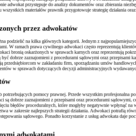
ępnie adwokat przystępuje do analizy dokumentów oraz zbierania niez
szystkich materiałów prawnik przygotowuje strategię działania oraz 
adzonych przez adwokatów
a podzielić na kilka głównych kategorii. Jednym z najpopularniejszy
mi. W ramach prawa cywilnego adwokaci często reprezentują klientó
wokaci bronią oskarżonych w sprawach karnych oraz reprezentują po
 być dobrze zaznajomieni z procedurami sądowymi oraz przepisami kar
ają przedsiębiorcom w zakładaniu firm, sporządzaniu umów handlowy
lientów w sprawach dotyczących decyzji administracyjnych wydawanych 
atów
sób potrzebujących pomocy prawnej. Przede wszystkim profesjonalna 
ci są dobrze zaznajomieni z przepisami oraz procedurami sądowymi, c
ciu błędów proceduralnych, które mogłyby negatywnie wpłynąć na wyni
wa w zakresie najlepszych strategii działania. Adwokaci potrafią rów
ostępowania sądowego. Ponadto korzystanie z usług adwokata daje poc
esnymi adwokatami