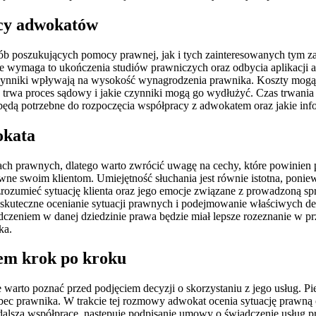
acy adwokatów
b poszukujących pomocy prawnej, jak i tych zainteresowanych tym zaw
ce wymaga to ukończenia studiów prawniczych oraz odbycia aplikacji
e czynniki wpływają na wysokość wynagrodzenia prawnika. Koszty mogą
ugo trwa proces sądowy i jakie czynniki mogą go wydłużyć. Czas trwan
 będą potrzebne do rozpoczęcia współpracy z adwokatem oraz jakie in
okata
h prawnych, dlatego warto zwrócić uwagę na cechy, które powinien 
ne swoim klientom. Umiejętność słuchania jest równie istotna, poniew
 zrozumieć sytuację klienta oraz jego emocje związane z prowadzoną
a skuteczne ocenianie sytuacji prawnych i podejmowanie właściwych d
zeniem w danej dziedzinie prawa będzie miał lepsze rozeznanie w prz
ka.
em krok po kroku
warto poznać przed podjęciem decyzji o skorzystaniu z jego usług. Pi
bec prawnika. W trakcie tej rozmowy adwokat ocenia sytuację prawną o
ę na dalszą współpracę, następuje podpisanie umowy o świadczenie usł