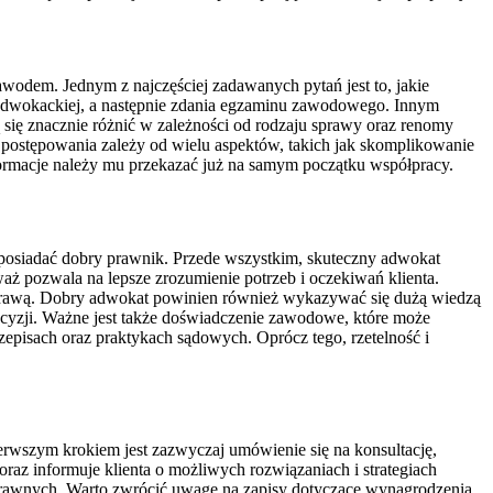
odem. Jednym z najczęściej zadawanych pytań jest to, jakie
 adwokackiej, a następnie zdania egzaminu zawodowego. Innym
 się znacznie różnić w zależności od rodzaju sprawy oraz renomy
ia postępowania zależy od wielu aspektów, takich jak skomplikowanie
formacje należy mu przekazać już na samym początku współpracy.
posiadać dobry prawnik. Przede wszystkim, skuteczny adwokat
aż pozwala na lepsze zrozumienie potrzeb i oczekiwań klienta.
 sprawą. Dobry adwokat powinien również wykazywać się dużą wiedzą
ecyzji. Ważne jest także doświadczenie zawodowe, które może
episach oraz praktykach sądowych. Oprócz tego, rzetelność i
erwszym krokiem jest zazwyczaj umówienie się na konsultację,
raz informuje klienta o możliwych rozwiązaniach i strategiach
ug prawnych. Warto zwrócić uwagę na zapisy dotyczące wynagrodzenia