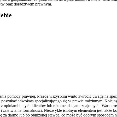
iorstw oraz doradztwem prawnym.
iebie
nia pomocy prawnej. Przede wszystkim warto zwrócić uwagę na specj
o poszukać adwokata specjalizującego się w prawie rodzinnym. Kole
ię z opiniami innych klientów lub rekomendacjami znajomych. Warto ró
i załatwianie formalności. Niezwykle istotnym elementem jest także ko
tację za darmo lub po obniżonej stawce, co może być dobrym sposobem 