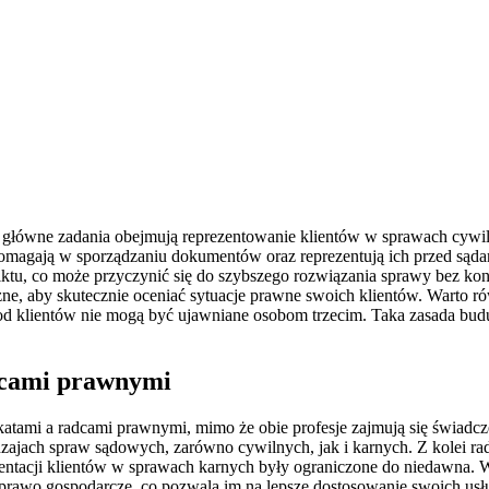
 główne zadania obejmują reprezentowanie klientów w sprawach cywi
agają w sporządzaniu dokumentów oraz reprezentują ich przed sądam
liktu, co może przyczynić się do szybszego rozwiązania sprawy bez 
yczne, aby skutecznie oceniać sytuacje prawne swoich klientów. Wart
od klientów nie mogą być ujawniane osobom trzecim. Taka zasada budu
dcami prawnymi
atami a radcami prawnymi, mimo że obie profesje zajmują się świadc
dzajach spraw sądowych, zarówno cywilnych, jak i karnych. Z kolei 
ezentacji klientów w sprawach karnych były ograniczone do niedawna. W
 prawo gospodarcze, co pozwala im na lepsze dostosowanie swoich usł