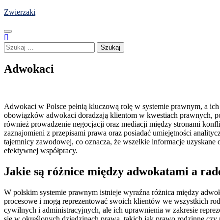
Skip
Zwierzaki
to
content
Szukaj:
Adwokaci
Adwokaci w Polsce pełnią kluczową rolę w systemie prawnym, a ich
obowiązków adwokaci doradzają klientom w kwestiach prawnych, pom
również prowadzenie negocjacji oraz mediacji między stronami konf
zaznajomieni z przepisami prawa oraz posiadać umiejętności analit
tajemnicy zawodowej, co oznacza, że wszelkie informacje uzyskane 
efektywnej współpracy.
Jakie są różnice między adwokatami a ra
W polskim systemie prawnym istnieje wyraźna różnica między adwok
procesowe i mogą reprezentować swoich klientów we wszystkich ro
cywilnych i administracyjnych, ale ich uprawnienia w zakresie repr
się w określonych dziedzinach prawa, takich jak prawo rodzinne czy